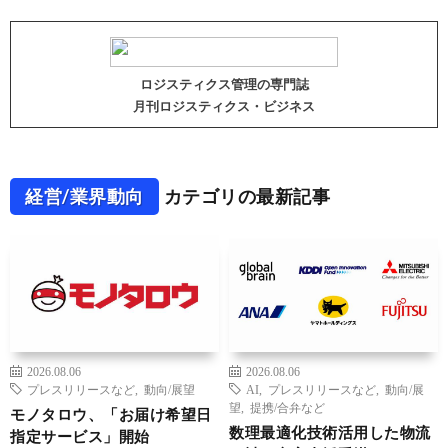
ロジスティクス管理の専門誌
月刊ロジスティクス・ビジネス
経営/業界動向
カテゴリの最新記事
2026.08.06
2026.08.06
プレスリリースなど
,
動向/展望
AI
,
プレスリリースなど
,
動向/展
望
,
提携/合弁など
モノタロウ、「お届け希望日
数理最適化技術活用した物流
指定サービス」開始