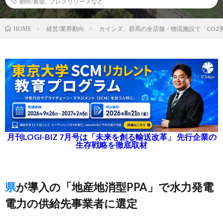
動向/展望
,
プレスリリースなど
経営/業界動向
カインズ、群馬の全店舗・物流施設で「CO2
HOME
月刊LOGI-BIZ 7月号は「未来を創る輸送改革」 先行企業の
生存戦略を徹底取材
県が導入の「地産地消型PPA」で水力発電
電力の供給先事業者に選定