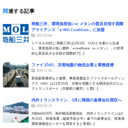
関連する記事
商船三井、環境負荷低いe-メタンの普及目指す国際
アライアンス「e-NG Coalition」に加盟
2025.03.04
トータル20社に 商船三井は3月3日、CO2と水素から合成
し、環境負荷が低い燃料「e-methane（e-メタン）」の世界
的な普及拡大を目指す国際的ア[…]
ファイズHD、京都地盤の物流企業と業務提携
2019.11.26
新規顧客獲得など連携、事業基盤拡大 ファイズホールディン
グス（HD）は11月25日、京都を地盤とする物流会社のエム
ズトランスポート（京都府八幡市）と業[…]
内外トランスライン、3月に韓国の倉庫会社買収へ
2019.02.16
3億8600万円、海外物流基盤強化 内外トランスラインは2
月15日、韓進海運（破産手続き中）傘下の倉庫会社、韓進海
運新港物流センターを買収すると発表[…]