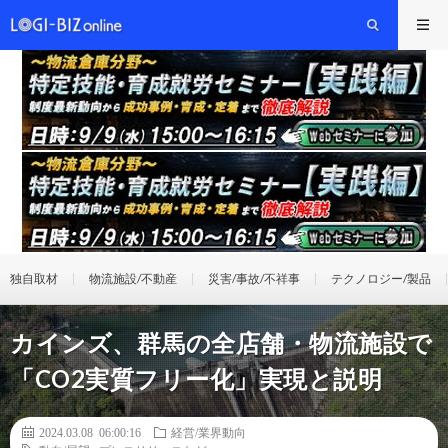
独自取材
物流施設/不動産
災害/事故/不祥事
テクノロジー/製品
カインズ、群馬の全店舗・物流施設で
「CO2実質フリー化」実現と説明
2024.03.08 06:00:16
経営/業界動向