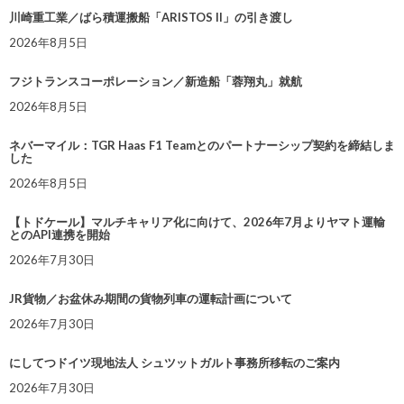
川崎重工業／ばら積運搬船「ARISTOS II」の引き渡し
2026年8月5日
フジトランスコーポレーション／新造船「蓉翔丸」就航
2026年8月5日
ネバーマイル：TGR Haas F1 Teamとのパートナーシップ契約を締結しま
した
2026年8月5日
【トドケール】マルチキャリア化に向けて、2026年7月よりヤマト運輸
とのAPI連携を開始
2026年7月30日
JR貨物／お盆休み期間の貨物列車の運転計画について
2026年7月30日
にしてつドイツ現地法人 シュツットガルト事務所移転のご案内
2026年7月30日