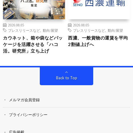
2026.08.05
2026.08.05
プレスリリースなど
,
動向/展望
プレスリリースなど
,
動向/展望
カウネット、箱や袋などパッ
西濃、一般貨物の運賃を平均
ケージを活躍させる「ハコ
2割値上げへ
活。研究所」立ち上げ
Back to Top
メルマガ会員登録
プライバシーポリシー
広告掲載