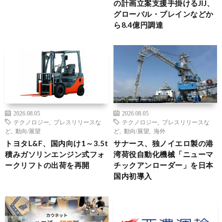
の計画立案支援手掛けるJIJ、
グローバル・ブレインなどか
ら8.4億円調達
2026.08.05
2026.08.05
テクノロジー
,
プレスリリースな
テクノロジー
,
プレスリリースな
ど
,
動向/展望
ど
,
動向/展望
,
海外
トヨタL&F、国内向け1～3.5t
サナース、独ノイエロ製の港
積みガソリンエンジン式フォ
湾荷役自動化機械「ニューマ
ークリフトの出荷を再開
チックアンローダー」を日本
国内初導入