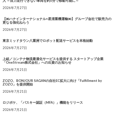
入 ～自力走行できない車両を約5分で移動可能に～
2026年7月27日
【㈱ハナインターナショナル×星清重機運輸㈱】グループ会社で販売力の
更なる強化ねらう
2026年7月27日
東京ミッドタウン八重洲でロボット配送サービスを本格始動
2026年7月27日
上組／コンテナ物流最適化サービスを提供する スタートアップ企業
「OneStream株式会社」への出資のお知らせ
2026年7月21日
ZOZO、BONJOUR SAGANの自社EC拡大に向け「Fulfillment by
ZOZO」を提供開始
2026年7月21日
ロジポケ、「パスキー認証（MFA）」機能をリリース
2026年7月21日