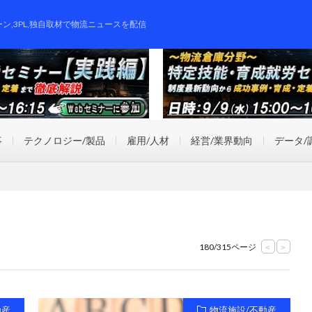
ーン,3PL,独自取材で物流ニュースを配信
事
テクノロジー/製品
雇用/人材
経営/業界動向
データ/
180/315ページ
<
>
動産
物流施設/不動産