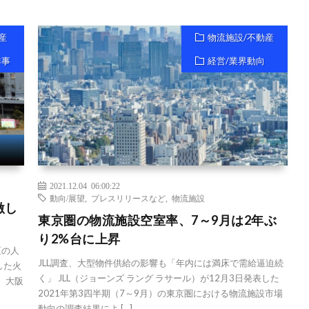
産
物流施設/不動産
祥事
経営/業界動向
2021.12.04 06:00:22
動向/展望
,
プレスリリースなど
,
物流施設
激し
東京圏の物流施設空室率、7～9月は2年ぶ
り2%台に上昇
区の人
JLL調査、大型物件供給の影響も「年内には満床で需給逼迫続
した火
く」 JLL（ジョーンズ ラング ラサール）が12月3日発表した
 大阪
2021年第3四半期（7～9月）の東京圏における物流施設市場
動向の調査結果によ […]