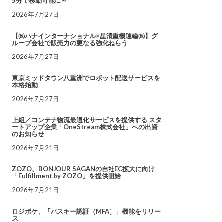
5分で移動可能に～
2026年7月27日
【㈱ハナインターナショナル×星清重機運輸㈱】グ
ループ会社で販売力の更なる強化ねらう
2026年7月27日
東京ミッドタウン八重洲でロボット配送サービスを
本格始動
2026年7月27日
上組／コンテナ物流最適化サービスを提供する スタ
ートアップ企業「OneStream株式会社」への出資
のお知らせ
2026年7月21日
ZOZO、BONJOUR SAGANの自社EC拡大に向け
「Fulfillment by ZOZO」を提供開始
2026年7月21日
ロジポケ、「パスキー認証（MFA）」機能をリリー
ス