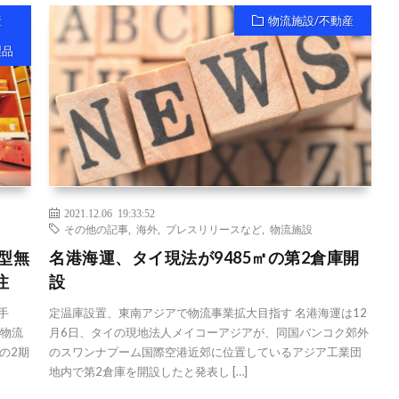
産
物流施設/不動産
製品
2021.12.06 19:33:52
その他の記事
,
海外
,
プレスリリースなど
,
物流施設
型無
名港海運、タイ現法が9485㎡の第2倉庫開
注
設
手
定温庫設置、東南アジアで物流事業拡大目指す 名港海運は12
た物流
月6日、タイの現地法人メイコーアジアが、同国バンコク郊外
の2期
のスワンナプーム国際空港近郊に位置しているアジア工業団
地内で第2倉庫を開設したと発表し […]