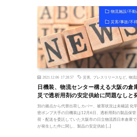
物流施設/不動
災害/事故/不
2021.12.06 17:28:57
災害
,
プレスリリースなど
,
物流
日機装、物流センター構える大阪の倉
災で透析用剤の安定供給に問題なしと
別の拠点から代替出荷しカバー、被害状況は未確認 化
密ポンプ大手の日機装は12月6日、透析用剤の製品保管
荷・配送を委託していた大阪市の日立物流西日本倉庫で
が発生した件に関し、製品の安定供給 […]