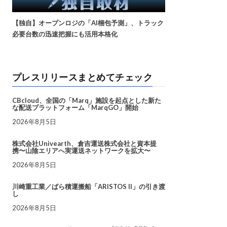
【独自】オープンロジの「AI梱包予測」、トラック
必要台数の迅速把握にも活用本格化
プレスリリースまとめてチェック
CBcloud、全国の「Marq」施設を起点とした新た
な配送プラットフォーム「MarqGO」開始
2026年8月5日
株式会社Univearth、倉吉運送株式会社と資本提
携〜山陰エリアへ実運送ネットワークを拡大〜
2026年8月5日
川崎重工業／ばら積運搬船「ARISTOS II」の引き渡
し
2026年8月5日