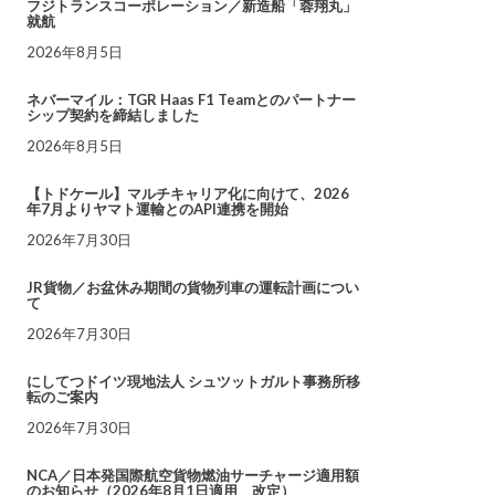
フジトランスコーポレーション／新造船「蓉翔丸」
就航
2026年8月5日
ネバーマイル：TGR Haas F1 Teamとのパートナー
シップ契約を締結しました
2026年8月5日
【トドケール】マルチキャリア化に向けて、2026
年7月よりヤマト運輸とのAPI連携を開始
2026年7月30日
JR貨物／お盆休み期間の貨物列車の運転計画につい
て
2026年7月30日
にしてつドイツ現地法人 シュツットガルト事務所移
転のご案内
2026年7月30日
NCA／日本発国際航空貨物燃油サーチャージ適用額
のお知らせ（2026年8月1日適用 改定）