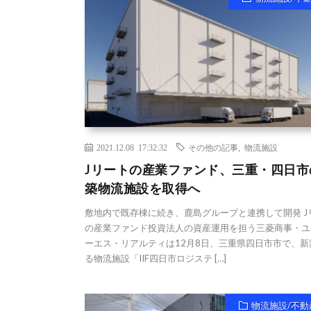
2021.12.08 17:32:32
その他の記事
,
物流施設
Jリートの産業ファンド、三重・四日市
築物流施設を取得へ
敷地内で既存棟に続き、鹿島グループと連携して開発 J
の産業ファンド投資法人の資産運用を担う三菱商事・ユ
ーエス・リアルティは12月8日、三重県四日市市で、新
る物流施設「IIF四日市ロジステ […]
物流施設/不動