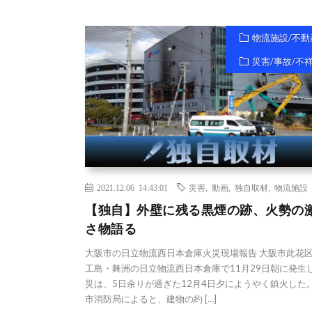
物流施設/不動
災害/事故/不
2021.12.06 14:43:01
災害
,
動画
,
独自取材
,
物流施設
【独自】外壁に残る黒煙の跡、火勢の
さ物語る
大阪市の日立物流西日本倉庫火災現場報告 大阪市此花
工島・舞洲の日立物流西日本倉庫で11月29日朝に発生
災は、5日余りが過ぎた12月4日夕にようやく鎮火した。
市消防局によると、建物の約 […]