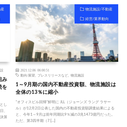
動産
物流施設/不動産
向
経営/業界動向
設
2021.12.06 06:00:51
動向/展望
,
プレスリリースなど
,
物流施設
組み
1～9月期の国内不動産投資額、物流施設は
続を
全体の13％に縮小
“オフィスビル回帰”鮮明に JLL（ジョーンズ ラング ラサー
とし
ル）が12月2日公表した国内の不動産投資額調査結果による
1日、
と、今年1～9月は前年同期比9％減の3兆1473億円だった。
期決算
ただ、第3四半期（7 […]