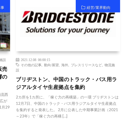
祥事
経営/業界動向
施設
2021.12.08 06:00:15
その他の記事
,
動向/展望
,
海外
,
プレスリリースなど
,
物流施
販売
設
響の
ブリヂストン、中国のトラック・バス用ラ
ジアルタイヤ生産拠点を集約
物流西
2カ所を1カ所に、「稼ぐ力の再構築」の一環 ブリヂストンは
広が
12月7日、中国のトラック・バス用ラジアルタイヤ生産拠点
月29
を集約すると発表した。 2月に公表した中期事業計画（2021
～23年）で「稼ぐ力の再構 […]