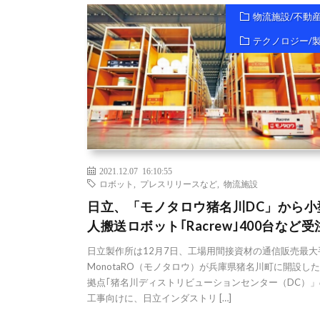
物流施設/不動
テクノロジー/
2021.12.07 16:10:55
ロボット
,
プレスリリースなど
,
物流施設
日立、「モノタロウ猪名川DC」から小
人搬送ロボット｢Racrew｣400台など受
日立製作所は12月7日、工場用間接資材の通信販売最大
MonotaRO（モノタロウ）が兵庫県猪名川町に開設し
拠点｢猪名川ディストリビューションセンター（DC）」
工事向けに、日立インダストリ […]