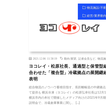
物流施設/不
経営/業界動
2021.12.06 11:58:19
動向/展望
,
記者会見など
,
物流施
ヨコレイ・松原社長、通過型と保管型
合わせた「複合型」冷蔵拠点の展開継
表明
総合物流のノウハウ蓄積目指す、長距離輸送の中継拠点
て提供も 横浜冷凍（ヨコレイ）の松原弘幸社長は12月
横浜市内の本社で開催したメディア向けの2021年9月
説明会で、冷蔵倉庫事業に関し、 […]