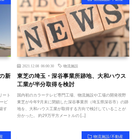
2021.12.08 06:00:30
物流施設
の新
東芝の埼玉・深谷事業所跡地、大和ハウス
工業が半分取得を検討
リート
国内初のカラーテレビ専門工場、物流施設や工場の開発視野
ービ
東芝が今年9月末に閉鎖した深谷事業所（埼玉県深谷市）の跡
築す
地を、大和ハウス工業が取得する方向で検討していることが
分かった。 約29万平方メートルの […]
産
物流施設/不動産