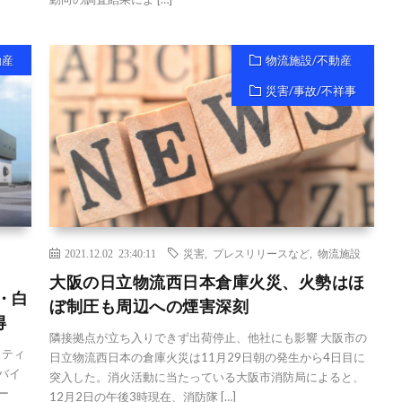
動産
物流施設/不動産
災害/事故/不祥事
2021.12.02 23:40:11
災害
,
プレスリリースなど
,
物流施設
大阪の日立物流西日本倉庫火災、火勢はほ
・白
ぼ制圧も周辺への煙害深刻
得
隣接拠点が立ち入りできず出荷停止、他社にも影響 大阪市の
スティ
日立物流西日本の倉庫火災は11月29日朝の発生から4日目に
バイ
突入した。消火活動に当たっている大阪市消防局によると、
ー
12月2日の午後3時現在、消防隊 […]