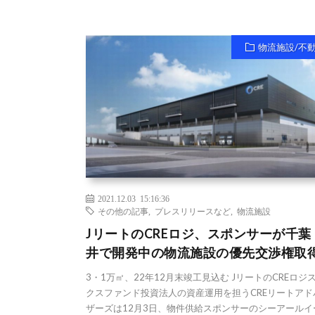
物流施設/不
2021.12.03 15:16:36
その他の記事
,
プレスリリースなど
,
物流施設
JリートのCREロジ、スポンサーが千葉
井で開発中の物流施設の優先交渉権取
3・1万㎡、22年12月末竣工見込む JリートのCREロジ
クスファンド投資法人の資産運用を担うCREリートアド
ザーズは12月3日、物件供給スポンサーのシーアールイ