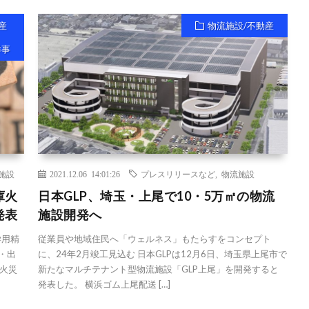
産
物流施設/不動産
祥事
施設
2021.12.06 14:01:26
プレスリリースなど
,
物流施設
庫火
日本GLP、埼玉・上尾で10・5万㎡の物流
発表
施設開発へ
学用精
従業員や地域住民へ「ウェルネス」もたらすをコンセプト
・出
に、24年2月竣工見込む 日本GLPは12月6日、埼玉県上尾市で
火災
新たなマルチテナント型物流施設「GLP上尾」を開発すると
発表した。 横浜ゴム上尾配送 […]