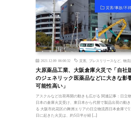
災害/事故/不
2021.12.09 06:00:32
災害
,
プレスリリースなど
,
物流
大原薬品工業、大阪倉庫火災で「自社
のジェネリック医薬品などに大きな影
可能性高い」
アスクルなど出荷再開の動きも広がる 関連記事：日立
日本の倉庫火災受け、東日本から代替で製品出荷の動き
る 大阪市此花区の舞洲エリアの日立物流西日本倉庫で11
日に起きた火災は、約5日半が経 […]