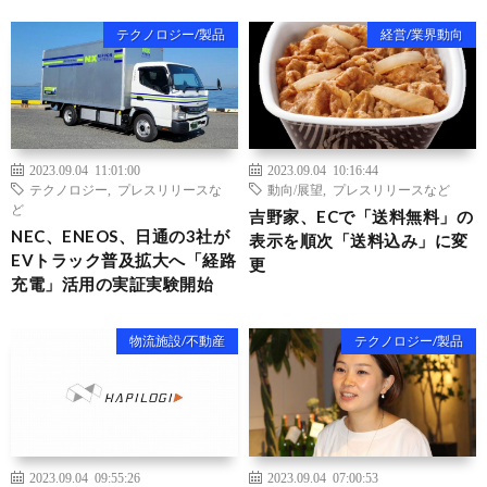
テクノロジー/製品
経営/業界動向
2023.09.04 11:01:00
2023.09.04 10:16:44
テクノロジー
,
プレスリリースな
動向/展望
,
プレスリリースなど
ど
吉野家、ECで「送料無料」の
NEC、ENEOS、日通の3社が
表示を順次「送料込み」に変
EVトラック普及拡大へ「経路
更
充電」活用の実証実験開始
物流施設/不動産
テクノロジー/製品
2023.09.04 09:55:26
2023.09.04 07:00:53