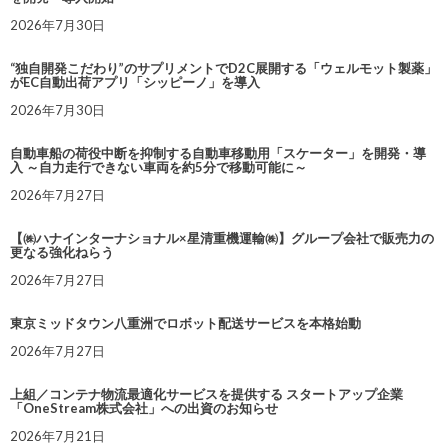
2026年7月30日
“独自開発こだわり”のサプリメントでD2C展開する「ウェルモット製薬」
がEC自動出荷アプリ「シッピーノ」を導入
2026年7月30日
自動車船の荷役中断を抑制する自動車移動用「スケーター」を開発・導
入 ～自力走行できない車両を約5分で移動可能に～
2026年7月27日
【㈱ハナインターナショナル×星清重機運輸㈱】グループ会社で販売力の
更なる強化ねらう
2026年7月27日
東京ミッドタウン八重洲でロボット配送サービスを本格始動
2026年7月27日
上組／コンテナ物流最適化サービスを提供する スタートアップ企業
「OneStream株式会社」への出資のお知らせ
2026年7月21日