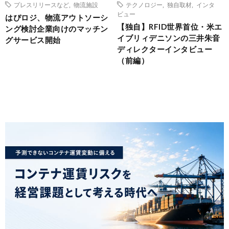
プレスリリースなど
,
物流施設
テクノロジー
,
独自取材
,
インタ
ビュー
はぴロジ、物流アウトソーシ
【独自】RFID世界首位・米エ
ング検討企業向けのマッチン
イブリィデニソンの三井朱音
グサービス開始
ディレクターインタビュー
（前編）