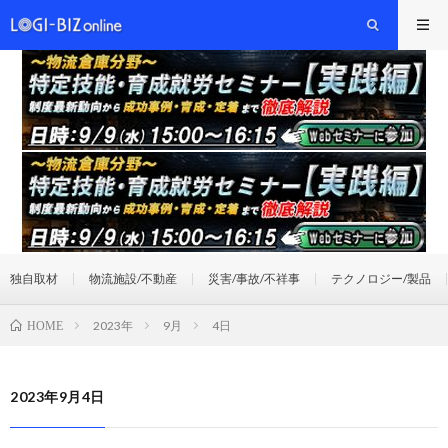
独自取材
物流施設/不動産
災害/事故/不祥事
テクノロジー/製品
2023年
9月
4日
HOME
2023年9月4日