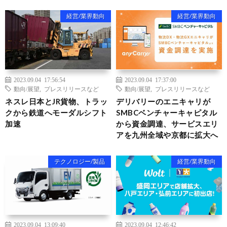
経営/業界動向
経営/業界動向
2023.09.04 17:56:54
2023.09.04 17:37:00
動向/展望
,
プレスリリースなど
動向/展望
,
プレスリリースなど
ネスレ日本とJR貨物、トラッ
デリバリーのエニキャリが
クから鉄道へモーダルシフト
SMBCベンチャーキャピタル
加速
から資金調達、サービスエリ
アを九州全域や京都に拡大へ
テクノロジー/製品
経営/業界動向
2023.09.04 13:09:40
2023.09.04 12:46:42