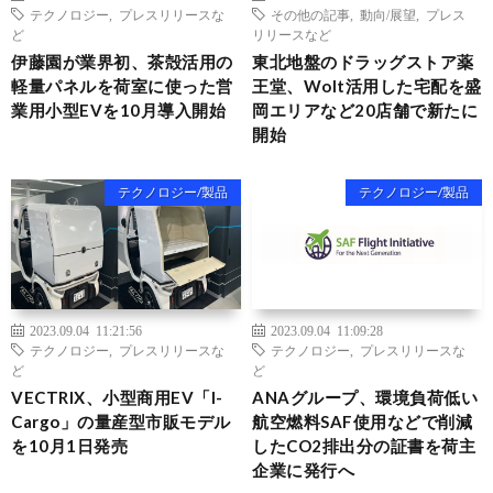
テクノロジー
,
プレスリリースな
その他の記事
,
動向/展望
,
プレス
ど
リリースなど
伊藤園が業界初、茶殻活用の
東北地盤のドラッグストア薬
軽量パネルを荷室に使った営
王堂、Wolt活用した宅配を盛
業用小型EVを10月導入開始
岡エリアなど20店舗で新たに
開始
テクノロジー/製品
テクノロジー/製品
2023.09.04 11:21:56
2023.09.04 11:09:28
テクノロジー
,
プレスリリースな
テクノロジー
,
プレスリリースな
ど
ど
VECTRIX、小型商用EV「I-
ANAグループ、環境負荷低い
Cargo」の量産型市販モデル
航空燃料SAF使用などで削減
を10月1日発売
したCO2排出分の証書を荷主
企業に発行へ