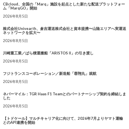
CBcloud、全国の「Marq」施設を起点とした新たな配送プラットフォー
ム「MarqGO」開始
2026年8月5日
株式会社Univearth、倉吉運送株式会社と資本提携〜山陰エリアへ実運送
ネットワークを拡大〜
2026年8月5日
川崎重工業／ばら積運搬船「ARISTOS II」の引き渡し
2026年8月5日
フジトランスコーポレーション／新造船「蓉翔丸」就航
2026年8月5日
ネバーマイル：TGR Haas F1 Teamとのパートナーシップ契約を締結しま
した
2026年8月5日
【トドケール】マルチキャリア化に向けて、2026年7月よりヤマト運輸
とのAPI連携を開始