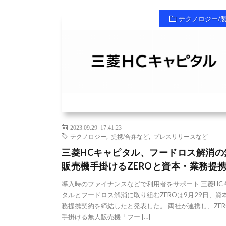
テクノロジー/
2023.09.29 17:41:23
テクノロジー
,
提携/合弁など
,
プレスリリースなど
三菱HCキャピタル、フードロス解消の
販売機手掛けるZEROと資本・業務提
導入時のファイナンスなどで利用者をサポート 三菱HC
タルとフードロス解消に取り組むZEROは9月29日、資
務提携契約を締結したと発表した。 両社が連携し、ZER
手掛ける無人販売機「フー […]