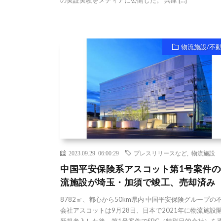
物流施設/不
2023.09.29 06:00:29
プレスリリースなど
,
物流施設
中国平安保険系アスコット第1号案件の
流施設が埼玉・加須で竣工、売却済み
8782㎡、都心から50km県内 中国平安保険グループの
会社アスコットは9月28日、日本で2021年に物流施設