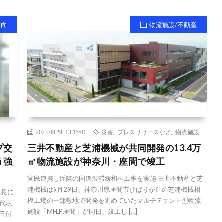
動向
物流施設/不動産
2023.09.29 13:15:01
災害
,
プレスリリースなど
,
物流施設
プ交
三井不動産と芝浦機械が共同開発の13.4万
う強
㎡物流施設が神奈川・座間で竣工
官民連携し近隣の国道渋滞緩和へ工事を実施 三井不動産と芝
浦機械は9月29日、神奈川県座間市ひばりが丘の芝浦機械相
社長に
模工場の一部敷地で開発を進めていたマルチテナント型物流
代表
施設「MFLP座間」が同日、竣工し […]
1日付