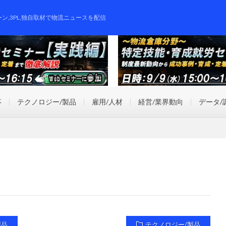
ーン,3PL,独自取材で物流ニュースを配信
事
テクノロジー/製品
雇用/人材
経営/業界動向
データ/
製品
テクノロジー/製品