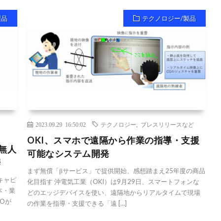
製品
テクノロジー/製品
2023.09.29 16:50:02
テクノロジー
,
プレスリリースなど
OKI、スマホで遠隔から作業の指導・支援
無人
可能なシステム開発
携
まず無償「βサービス」で提供開始、感想踏まえ25年度の商品
キャピ
化目指す 沖電気工業（OKI）は9月29日、スマートフォンな
本・業
どのエッジデバイスを使い、遠隔地からリアルタイムで現場
Oが
の作業を指導・支援できる「遠 […]