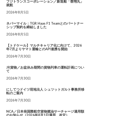
フジトランスコーポレーション／新造船「蓉翔丸」
就航
2026年8月5日
ネバーマイル：TGR Haas F1 Teamとのパートナー
シップ契約を締結しました
2026年8月5日
【トドケール】マルチキャリア化に向けて、2026
年7月よりヤマト運輸とのAPI連携を開始
2026年7月30日
JR貨物／お盆休み期間の貨物列車の運転計画につい
て
2026年7月30日
にしてつドイツ現地法人 シュツットガルト事務所移
転のご案内
2026年7月30日
NCA／日本発国際航空貨物燃油サーチャージ適用額
のお知らせ（2026年8月1日適用 改定）