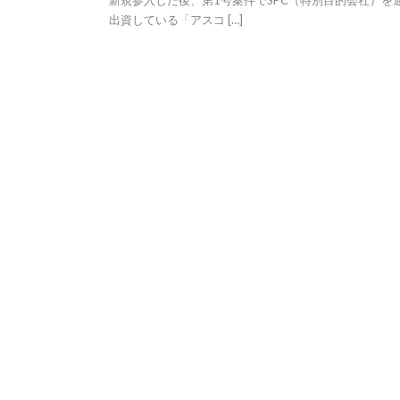
新規参入した後、第1号案件でSPC（特別目的会社）を
出資している「アスコ […]