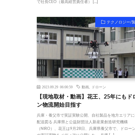
で社長CEO（最高経営責任者） […]
テクノロジー/
2023.09.29 06:00:59
動画
,
ドローン
【現地取材・動画】花王、25年にもド
ン物流開始目指す
兵庫・養父市で実証実験公開、自社製品を地方エリアに
配送図る 兵庫県と公益財団法人新産業創造研究機構
（NIRO）、花王は9月28日、兵庫県養父市で、ドロー
の実証実験をメディアに公開した。 兵庫 […]