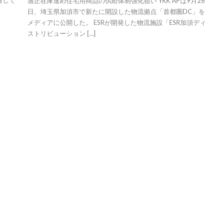
通じて
適正在庫進め住宅用商品の供給体制強化狙い YKK APは9月28
日、埼玉県加須市で新たに開設した物流拠点「首都圏DC」を
メディアに公開した。 ESRが開発した物流施設「ESR加須ディ
ストリビューション […]