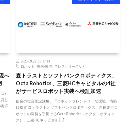
2023.09.29 17:17:14
ロボット
,
動向/展望
,
プレスリリースなど
現へ
森トラストとソフトバンクロボティクス、
用
Octa Robotics、三菱HCキャピタルの4社
がサービスロボット実装へ検証加速
は9
出資し
仙台の複合施設活用、「ロボットフレンドリーな環境」構築
の海洋
目指す 森トラストとソフトバンクロボティクス、自律走行ロ
ボットの開発を手掛けるOcta Robotics（オクタロボティク
ス）、三菱HCキャピタル […]