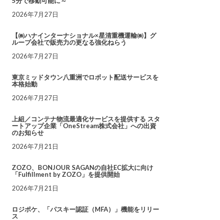
5分で移動可能に～
2026年7月27日
【㈱ハナインターナショナル×星清重機運輸㈱】グ
ループ会社で販売力の更なる強化ねらう
2026年7月27日
東京ミッドタウン八重洲でロボット配送サービスを
本格始動
2026年7月27日
上組／コンテナ物流最適化サービスを提供する スタ
ートアップ企業「OneStream株式会社」への出資
のお知らせ
2026年7月21日
ZOZO、BONJOUR SAGANの自社EC拡大に向け
「Fulfillment by ZOZO」を提供開始
2026年7月21日
ロジポケ、「パスキー認証（MFA）」機能をリリー
ス