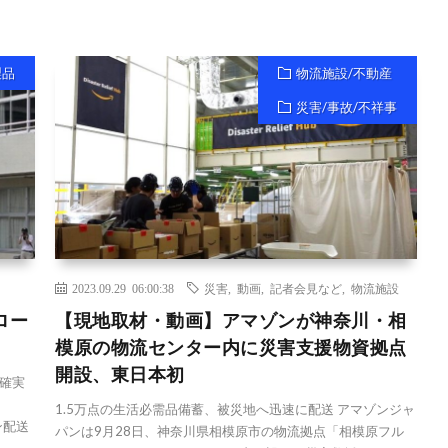
製品
物流施設/不動産
災害/事故/不祥事
2023.09.29 06:00:38
災害
,
動画
,
記者会見など
,
物流施設
ロー
【現地取材・動画】アマゾンが神奈川・相
模原の物流センター内に災害支援物資拠点
開設、東日本初
確実
1.5万点の生活必需品備蓄、被災地へ迅速に配送 アマゾンジャ
ン配送
パンは9月28日、神奈川県相模原市の物流拠点「相模原フル