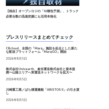
【独自】オープンロジの「AI梱包予測」、トラック
必要台数の迅速把握にも活用本格化
プレスリリースまとめてチェック
CBcloud、全国の「Marq」施設を起点とした新た
な配送プラットフォーム「MarqGO」開始
2026年8月5日
株式会社Univearth、倉吉運送株式会社と資本提
携〜山陰エリアへ実運送ネットワークを拡大〜
2026年8月5日
川崎重工業／ばら積運搬船「ARISTOS II」の引き渡
し
2026年8月5日