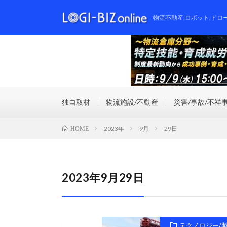
物流不動産,ロボット,ドロ
独自取材
物流施設/不動産
災害/事故/不祥
2023年
9月
29日
HOME
2023年9月29日
テクノロジー/