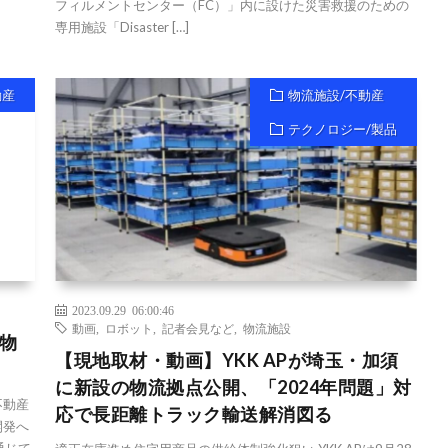
フィルメントセンター（FC）」内に設けた災害救援のための
専用施設「Disaster […]
動産
物流施設/不動産
テクノロジー/製品
2023.09.29 06:00:46
動画
,
ロボット
,
記者会見など
,
物流施設
物
【現地取材・動画】YKK APが埼玉・加須
に新設の物流拠点公開、「2024年問題」対
不動産
応で長距離トラック輸送解消図る
開発へ