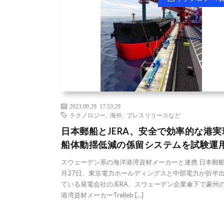
2023.09.29 17:53:29
テクノロジー
,
海外
,
プレスリリースなど
日本郵船とJERA、安全で効率的な港実
船体動揺低減の係留システムを試験運
スウェーデン系の海洋港湾資材メーカーと連携 日本郵船
月27日、東京電力ホールディングスと中部電力が折半
ている発電会社のJERA、スウェーデン企業傘下で豪州
港湾資材メーカーTrelleb […]