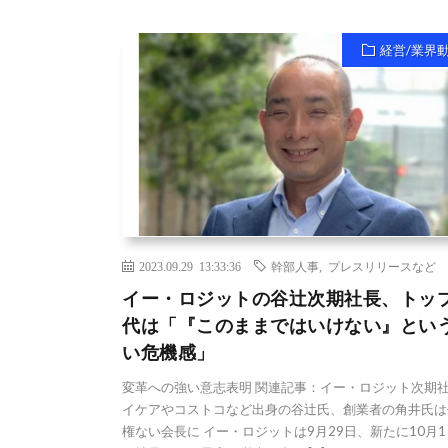
経営/業界
2023.09.29 13:33:36
幹部人事
,
プレスリリースなど
イー・ロジットの谷辻次期社長、トッ
代は「『このままではいけない』とい
い危機感」
変革への強い意志表明 関連記事：イー・ロジット次期
イケアやコストコなど出身の谷辻氏、創業者の角井氏は
権ない会長に イー・ロジットは9月29日、新たに10月