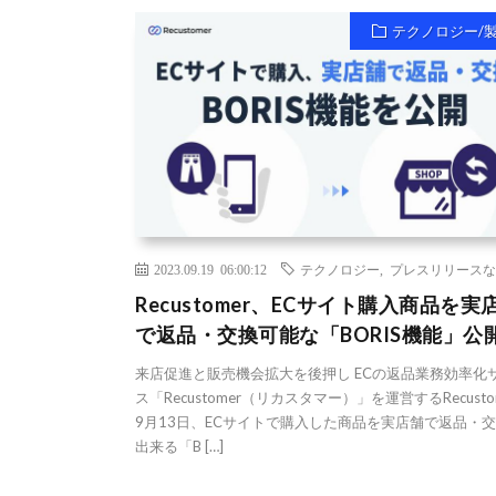
テクノロジー/
2023.09.19 06:00:12
テクノロジー
,
プレスリリースな
Recustomer、ECサイト購入商品を実
で返品・交換可能な「BORIS機能」公
来店促進と販売機会拡大を後押し ECの返品業務効率化
ス「Recustomer（リカスタマー）」を運営するRecusto
9月13日、ECサイトで購入した商品を実店舗で返品・
出来る「B […]