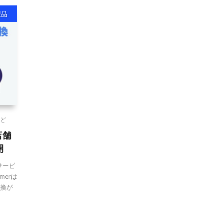
製品
ど
店舗
開
サービ
merは
交換が