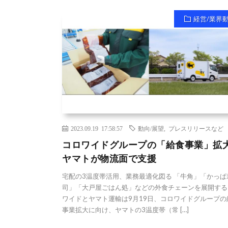
経営/業界
2023.09.19 17:58:57
動向/展望
,
プレスリリースなど
コロワイドグループの「給食事業」拡
ヤマトが物流面で支援
宅配の3温度帯活用、業務最適化図る 「牛角」「かっぱ
司」「大戸屋ごはん処」などの外食チェーンを展開する
ワイドとヤマト運輸は9月19日、コロワイドグループの
事業拡大に向け、ヤマトの3温度帯（常 […]