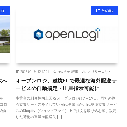
動向
その他
2023.09.19 12:15:24
その他の記事
,
プレスリリースなど
大へ
オープンロジ、越境ECで最適な海外配送サ
ービスの自動指定・出庫指示可能に
寿
事業者の利便性向上図る オープンロジは9月19日、同社の物
コロ
流支援サービスを了しているEC事業者が、EC構築支援サービ
給食
スのShopify（ショッピファイ）上で注文を取り込む際、設定
した荷物の重量や配送先 […]