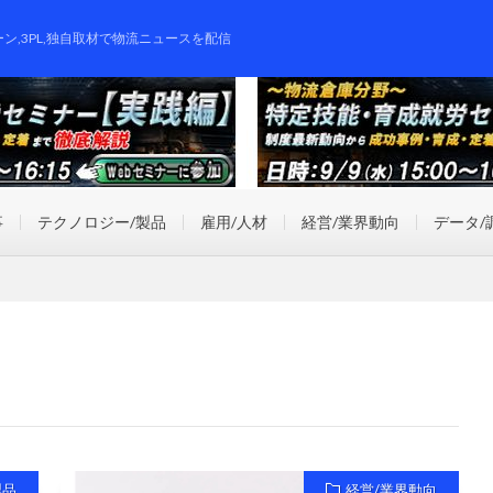
ーン,3PL,独自取材で物流ニュースを配信
事
テクノロジー/製品
雇用/人材
経営/業界動向
データ/
製品
経営/業界動向