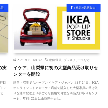
製品
経営/業界動向
2023.09.19 06:00:47
動向/展望
,
プレスリリースなど
の実
イケア、山梨県に初の大型商品受け取りセ
ンターを開設
行目
静岡・沼津でもオープン イケア・ジャパンは9月14日、IKEA
プトに
オンラインストアやイケア店舗で購入した大型家具の受け取
する
りを通常配送より手ごろな価格で可能な商品受け取りセンタ
ーを、年9月21日に山梨県中央 […]