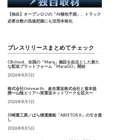
【独自】オープンロジの「AI梱包予測」、トラック
必要台数の迅速把握にも活用本格化
プレスリリースまとめてチェック
CBcloud、全国の「Marq」施設を起点とした新た
な配送プラットフォーム「MarqGO」開始
2026年8月5日
株式会社Univearth、倉吉運送株式会社と資本提
携〜山陰エリアへ実運送ネットワークを拡大〜
2026年8月5日
川崎重工業／ばら積運搬船「ARISTOS II」の引き渡
し
2026年8月5日