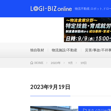
物流不動産,ロボット,ドロ
独自取材
物流施設/不動産
災害/事故/不祥
2023年
9月
19日
HOME
2023年9月19日
テクノロジー/