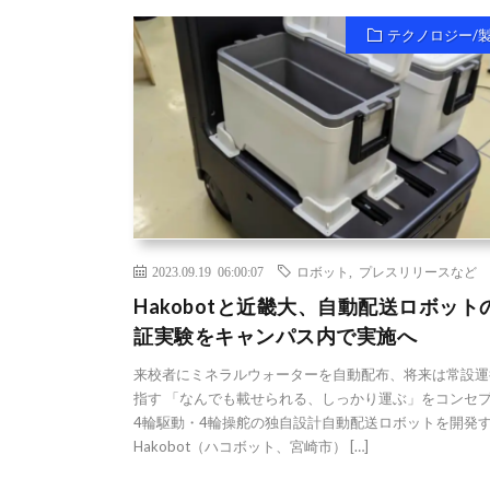
テクノロジー/
2023.09.19 06:00:07
ロボット
,
プレスリリースなど
Hakobotと近畿大、自動配送ロボット
証実験をキャンパス内で実施へ
来校者にミネラルウォーターを自動配布、将来は常設運
指す 「なんでも載せられる、しっかり運ぶ」をコンセ
4輪駆動・4輪操舵の独自設計自動配送ロボットを開発
Hakobot（ハコボット、宮崎市） […]