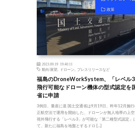
政策
2023.09.19 19:40:11
動向/展望
,
ドローン
,
プレスリリースなど
福島のDroneWorkSystem、「レベル
飛行可能なドローン機体の型式認定を
省に申請
3例目、量産に道 国土交通省は9月19日、昨年12月施
正航空法で運用を開始した、ドローンが無人地帯の上空
視外飛行する「レベル3」が可能な「第二種型式認定」
て、新たに福島を地盤とするドロ […]