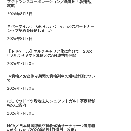
フジトランスコーポレーション／新造船「蓉翔丸」
就航
2026年8月5日
ネバーマイル：TGR Haas F1 Teamとのパートナー
シップ契約を締結しました
2026年8月5日
【トドケール】マルチキャリア化に向けて、2026
年7月よりヤマト運輸とのAPI連携を開始
2026年7月30日
JR貨物／お盆休み期間の貨物列車の運転計画につい
て
2026年7月30日
にしてつドイツ現地法人 シュツットガルト事務所移
転のご案内
2026年7月30日
NCA／日本発国際航空貨物燃油サーチャージ適用額
のお知らせ（2026年8月1日適用 改定）