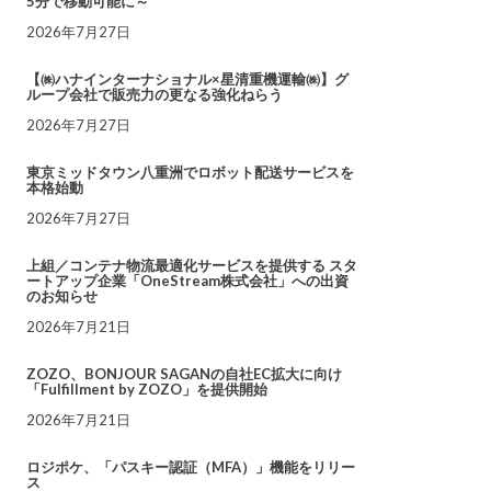
5分で移動可能に～
2026年7月27日
【㈱ハナインターナショナル×星清重機運輸㈱】グ
ループ会社で販売力の更なる強化ねらう
2026年7月27日
東京ミッドタウン八重洲でロボット配送サービスを
本格始動
2026年7月27日
上組／コンテナ物流最適化サービスを提供する スタ
ートアップ企業「OneStream株式会社」への出資
のお知らせ
2026年7月21日
ZOZO、BONJOUR SAGANの自社EC拡大に向け
「Fulfillment by ZOZO」を提供開始
2026年7月21日
ロジポケ、「パスキー認証（MFA）」機能をリリー
ス