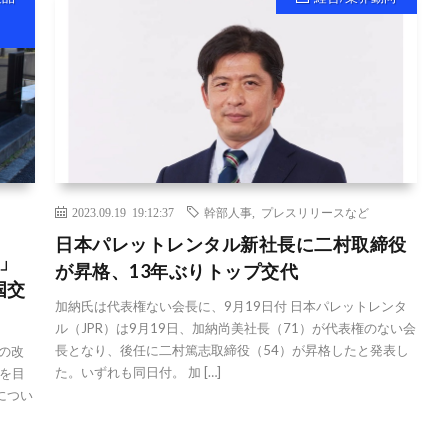
2023.09.19 19:12:37
幹部人事
,
プレスリリースなど
日本パレットレンタル新社長に二村取締役
3」
が昇格、13年ぶりトップ交代
国交
加納氏は代表権ない会長に、9月19日付 日本パレットレンタ
ル（JPR）は9月19日、加納尚美社長（71）が代表権のない会
長となり、後任に二村篤志取締役（54）が昇格したと発表し
行の改
た。いずれも同日付。 加 […]
を目
につい