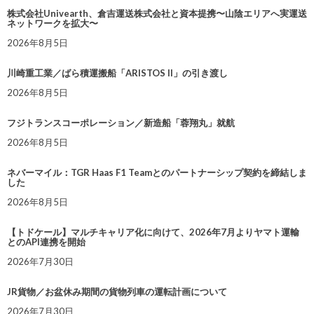
株式会社Univearth、倉吉運送株式会社と資本提携〜山陰エリアへ実運送
ネットワークを拡大〜
2026年8月5日
川崎重工業／ばら積運搬船「ARISTOS II」の引き渡し
2026年8月5日
フジトランスコーポレーション／新造船「蓉翔丸」就航
2026年8月5日
ネバーマイル：TGR Haas F1 Teamとのパートナーシップ契約を締結しま
した
2026年8月5日
【トドケール】マルチキャリア化に向けて、2026年7月よりヤマト運輸
とのAPI連携を開始
2026年7月30日
JR貨物／お盆休み期間の貨物列車の運転計画について
2026年7月30日