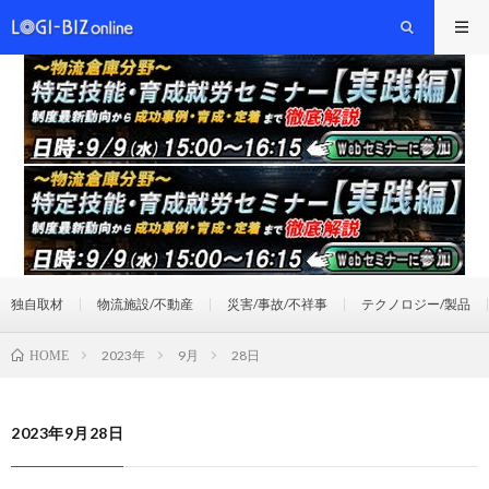
独自取材
物流施設/不動産
災害/事故/不祥事
テクノロジー/製品
2023年
9月
28日
HOME
2023年9月28日