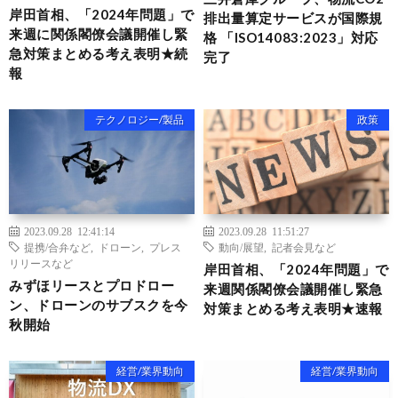
岸田首相、「2024年問題」で
排出量算定サービスが国際規
来週に関係閣僚会議開催し緊
格 「ISO14083:2023」対応
急対策まとめる考え表明★続
完了
報
テクノロジー/製品
政策
2023.09.28 12:41:14
2023.09.28 11:51:27
提携/合弁など
,
ドローン
,
プレス
動向/展望
,
記者会見など
リリースなど
岸田首相、「2024年問題」で
みずほリースとプロドロー
来週関係閣僚会議開催し緊急
ン、ドローンのサブスクを今
対策まとめる考え表明★速報
秋開始
経営/業界動向
経営/業界動向