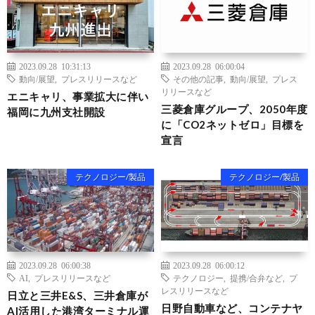
2023.09.28 10:31:13
2023.09.28 06:00:04
動向/展望
,
プレスリリースなど
その他の記事
,
動向/展望
,
プレス
リリースなど
エニキャリ、事業拡大に伴い
三菱倉庫グループ、2050年度
福岡に九州支社開設
に「CO2ネットゼロ」目標を
宣言
テクノロジー/製品
テクノロジー/製品
2023.09.28 06:00:38
2023.09.28 06:00:12
AI
,
プレスリリースなど
テクノロジー
,
提携/合弁など
,
プ
レスリリースなど
日立と三井E&S、三井倉庫が
日野自動車など、コンテナヤ
AI活用した港湾ターミナル運