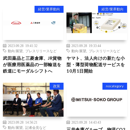
経営/業界動向
経営/業界動向
2023.09.28 19:41:32
2023.09.28 19:33:44
動向/展望
,
プレスリリースなど
動向/展望
,
プレスリリースなど
武田薬品と三菱倉庫、JR貨物
ヤマト、法人向けの新たな小
が医療用医薬品の一部輸送を
型・薄型荷物配送サービスを
鉄道にモーダルシフトへ
10月1日開始
政策
nocategory
2023.09.28 14:56:21
2023.09.28 14:43:43
動向/展望
,
記者会見など
三井倉庫グループ、物流CO2