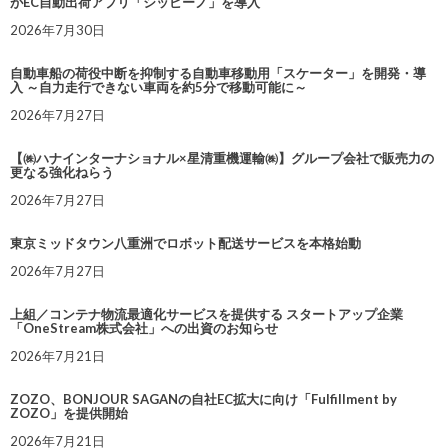
がEC自動出荷アプリ「シッピーノ」を導入
2026年7月30日
自動車船の荷役中断を抑制する自動車移動用「スケーター」を開発・導
入 ～自力走行できない車両を約5分で移動可能に～
2026年7月27日
【㈱ハナインターナショナル×星清重機運輸㈱】グループ会社で販売力の
更なる強化ねらう
2026年7月27日
東京ミッドタウン八重洲でロボット配送サービスを本格始動
2026年7月27日
上組／コンテナ物流最適化サービスを提供する スタートアップ企業
「OneStream株式会社」への出資のお知らせ
2026年7月21日
ZOZO、BONJOUR SAGANの自社EC拡大に向け「Fulfillment by
ZOZO」を提供開始
2026年7月21日