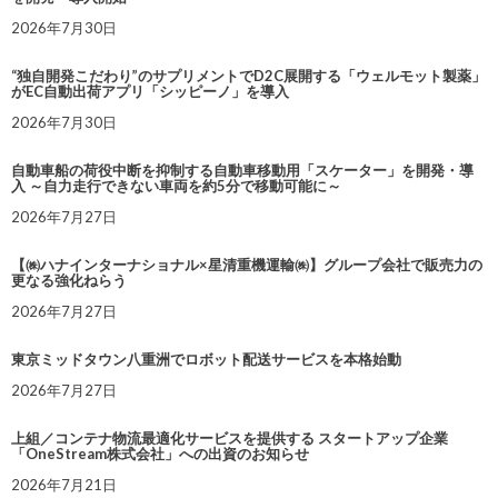
2026年7月30日
“独自開発こだわり”のサプリメントでD2C展開する「ウェルモット製薬」
がEC自動出荷アプリ「シッピーノ」を導入
2026年7月30日
自動車船の荷役中断を抑制する自動車移動用「スケーター」を開発・導
入 ～自力走行できない車両を約5分で移動可能に～
2026年7月27日
【㈱ハナインターナショナル×星清重機運輸㈱】グループ会社で販売力の
更なる強化ねらう
2026年7月27日
東京ミッドタウン八重洲でロボット配送サービスを本格始動
2026年7月27日
上組／コンテナ物流最適化サービスを提供する スタートアップ企業
「OneStream株式会社」への出資のお知らせ
2026年7月21日