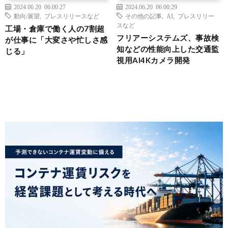
2024.06.20 06:00:27
2024.06.20 06:00:29
動向/展望
,
プレスリリースなど
その他の記事
,
AI
,
プレスリリー
スなど
工場・倉庫で働く人の7割超
フリアーシステムズ、事故検
が仕事に「大変さや忙しさ感
知などの性能向上した交通監
じる」
視用AI4Kカメラ開発