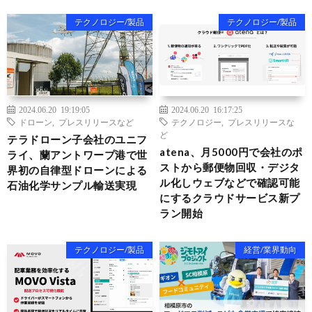
テクノロジー/製品
テクノロジー/製品
2024.06.20 19:19:05
2024.06.20 16:17:25
ドローン
,
プレスリリースなど
テクノロジー
,
プレスリリースな
ど
テラドローン子会社のユニフ
atena、月5000円で会社のポ
ライ、蘭アントワープ港で世
ストから郵便物回収・デジタ
界初の自律型ドローンによる
ル化しウェブなどで確認可能
石油化学サンプル輸送実現
にするクラウドサービス新プ
ラン開始
テクノロジー/製品
経営/業界動向