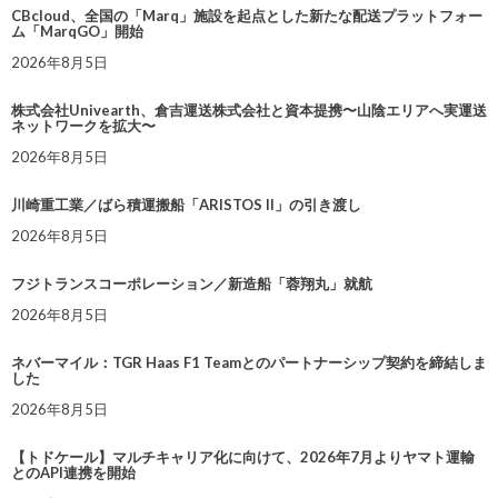
CBcloud、全国の「Marq」施設を起点とした新たな配送プラットフォー
ム「MarqGO」開始
2026年8月5日
株式会社Univearth、倉吉運送株式会社と資本提携〜山陰エリアへ実運送
ネットワークを拡大〜
2026年8月5日
川崎重工業／ばら積運搬船「ARISTOS II」の引き渡し
2026年8月5日
フジトランスコーポレーション／新造船「蓉翔丸」就航
2026年8月5日
ネバーマイル：TGR Haas F1 Teamとのパートナーシップ契約を締結しま
した
2026年8月5日
【トドケール】マルチキャリア化に向けて、2026年7月よりヤマト運輸
とのAPI連携を開始