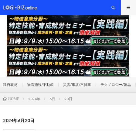
独自取材
物流施設/不動産
災害/事故/不祥事
テクノロジー/製品
2024年
6月
20日
HOME
2024年6月20日