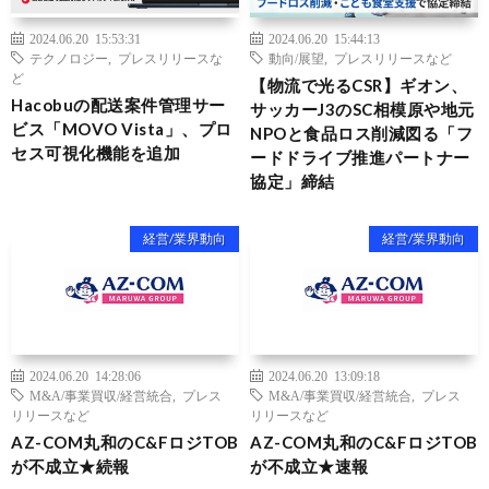
2024.06.20 15:53:31
2024.06.20 15:44:13
テクノロジー
,
プレスリリースな
動向/展望
,
プレスリリースなど
ど
【物流で光るCSR】ギオン、
Hacobuの配送案件管理サー
サッカーJ3のSC相模原や地元
ビス「MOVO Vista」、プロ
NPOと食品ロス削減図る「フ
セス可視化機能を追加
ードドライブ推進パートナー
協定」締結
経営/業界動向
経営/業界動向
2024.06.20 14:28:06
2024.06.20 13:09:18
M&A/事業買収/経営統合
,
プレス
M&A/事業買収/経営統合
,
プレス
リリースなど
リリースなど
AZ-COM丸和のC&FロジTOB
AZ-COM丸和のC&FロジTOB
が不成立★続報
が不成立★速報