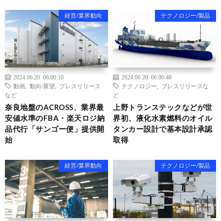
経営/業界動向
テクノロジー/製品
2024.06.20 06:00:10
2024.06.20 06:00:48
動画
,
動向/展望
,
プレスリリース
テクノロジー
,
プレスリリースな
など
ど
奈良地盤のACROSS、業界最
上野トランステックなどが世
安値水準のFBA・楽天ロジ納
界初、液化水素燃料のオイル
品代行「サンゴー便」提供開
タンカー設計で基本設計承認
始
取得
経営/業界動向
テクノロジー/製品