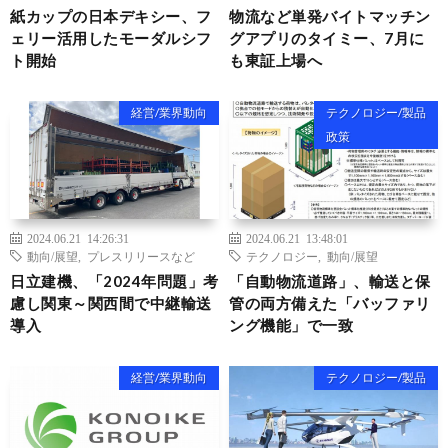
紙カップの日本デキシー、フ
物流など単発バイトマッチン
ェリー活用したモーダルシフ
グアプリのタイミー、7月に
ト開始
も東証上場へ
経営/業界動向
テクノロジー/製品
政策
2024.06.21 14:26:31
2024.06.21 13:48:01
動向/展望
,
プレスリリースなど
テクノロジー
,
動向/展望
日立建機、「2024年問題」考
「自動物流道路」、輸送と保
慮し関東～関西間で中継輸送
管の両方備えた「バッファリ
導入
ング機能」で一致
経営/業界動向
テクノロジー/製品