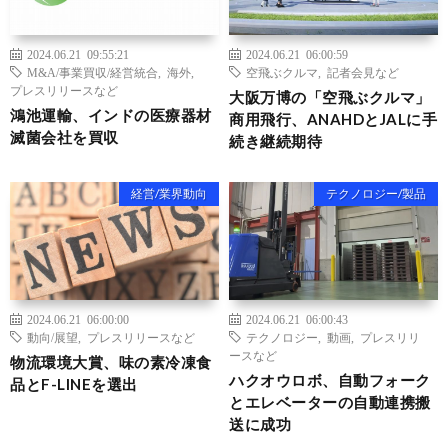
2024.06.21 09:55:21
2024.06.21 06:00:59
M&A/事業買収/経営統合
,
海外
,
空飛ぶクルマ
,
記者会見など
プレスリリースなど
大阪万博の「空飛ぶクルマ」
鴻池運輸、インドの医療器材
商用飛行、ANAHDとJALに手
滅菌会社を買収
続き継続期待
経営/業界動向
テクノロジー/製品
2024.06.21 06:00:00
2024.06.21 06:00:43
動向/展望
,
プレスリリースなど
テクノロジー
,
動画
,
プレスリリ
ースなど
物流環境大賞、味の素冷凍食
ハクオウロボ、自動フォーク
品とF-LINEを選出
とエレベーターの自動連携搬
送に成功