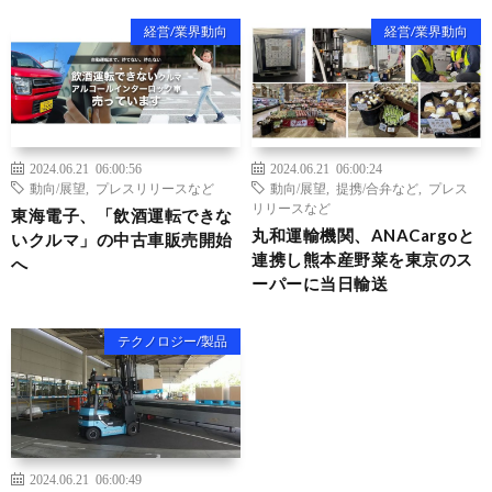
経営/業界動向
経営/業界動向
2024.06.21 06:00:56
2024.06.21 06:00:24
動向/展望
,
プレスリリースなど
動向/展望
,
提携/合弁など
,
プレス
リリースなど
東海電子、「飲酒運転できな
丸和運輸機関、ANACargoと
いクルマ」の中古車販売開始
連携し熊本産野菜を東京のス
へ
ーパーに当日輸送
テクノロジー/製品
2024.06.21 06:00:49