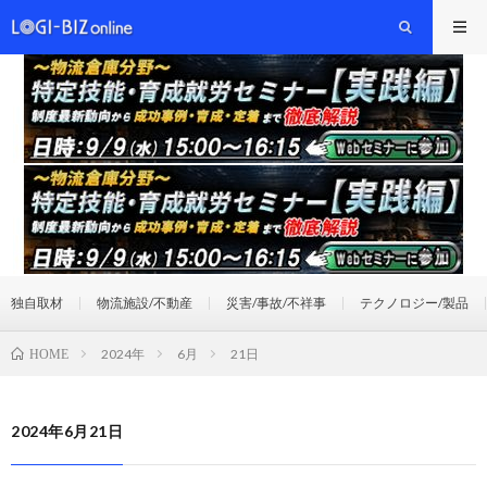
独自取材
物流施設/不動産
災害/事故/不祥事
テクノロジー/製品
2024年
6月
21日
HOME
2024年6月21日