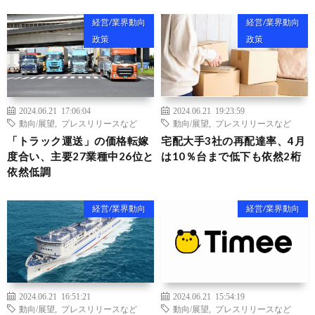
経営/業界動向
経営/業界動向
政策
政策
2024.06.21 17:06:04
2024.06.21 19:23:59
動向/展望
,
プレスリリースなど
動向/展望
,
プレスリリースなど
「トラック運送」の価格転嫁
宅配大手3社の再配達率、4月
度合い、主要27業種中26位と
は10％台まで低下も依然2桁
依然低調
経営/業界動向
経営/業界動向
2024.06.21 16:51:21
2024.06.21 15:54:19
動向/展望
,
プレスリリースなど
動向/展望
,
プレスリリースなど