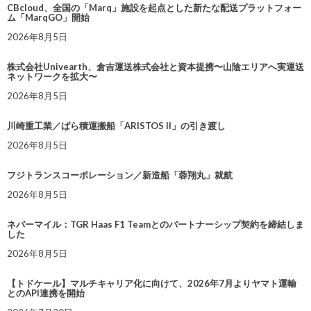
CBcloud、全国の「Marq」施設を起点とした新たな配送プラットフォー
ム「MarqGO」開始
2026年8月5日
株式会社Univearth、倉吉運送株式会社と資本提携〜山陰エリアへ実運送
ネットワークを拡大〜
2026年8月5日
川崎重工業／ばら積運搬船「ARISTOS II」の引き渡し
2026年8月5日
フジトランスコーポレーション／新造船「蓉翔丸」就航
2026年8月5日
ネバーマイル：TGR Haas F1 Teamとのパートナーシップ契約を締結しま
した
2026年8月5日
【トドケール】マルチキャリア化に向けて、2026年7月よりヤマト運輸
とのAPI連携を開始