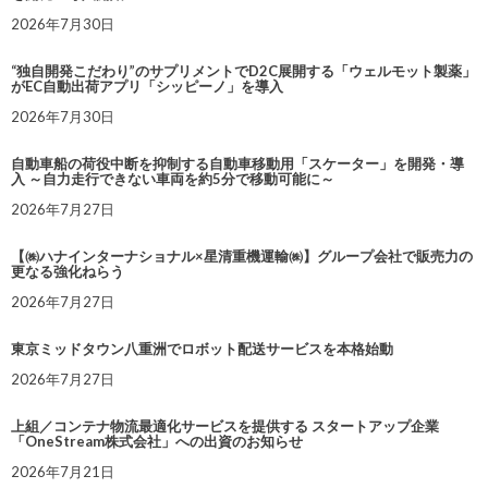
2026年7月30日
“独自開発こだわり”のサプリメントでD2C展開する「ウェルモット製薬」
がEC自動出荷アプリ「シッピーノ」を導入
2026年7月30日
自動車船の荷役中断を抑制する自動車移動用「スケーター」を開発・導
入 ～自力走行できない車両を約5分で移動可能に～
2026年7月27日
【㈱ハナインターナショナル×星清重機運輸㈱】グループ会社で販売力の
更なる強化ねらう
2026年7月27日
東京ミッドタウン八重洲でロボット配送サービスを本格始動
2026年7月27日
上組／コンテナ物流最適化サービスを提供する スタートアップ企業
「OneStream株式会社」への出資のお知らせ
2026年7月21日