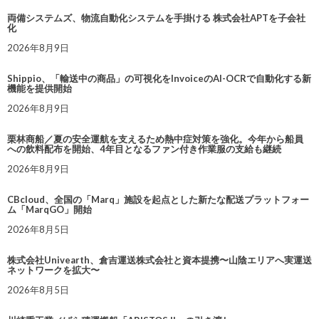
両備システムズ、物流自動化システムを手掛ける 株式会社APTを子会社
化
2026年8月9日
Shippio、「輸送中の商品」の可視化をInvoiceのAI-OCRで自動化する新
機能を提供開始
2026年8月9日
栗林商船／夏の安全運航を支えるため熱中症対策を強化。今年から船員
への飲料配布を開始、4年目となるファン付き作業服の支給も継続
2026年8月9日
CBcloud、全国の「Marq」施設を起点とした新たな配送プラットフォー
ム「MarqGO」開始
2026年8月5日
株式会社Univearth、倉吉運送株式会社と資本提携〜山陰エリアへ実運送
ネットワークを拡大〜
2026年8月5日