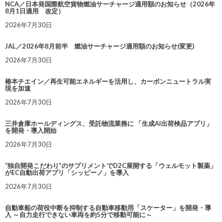
NCA／日本発国際航空貨物燃油サーチャージ適用額のお知らせ（2026年
8月1日適用 改定）
2026年7月30日
JAL／2026年8月前半 燃油サーチャージ適用額のお知らせ(変更)
2026年7月30日
椿本チエイン／再生可能エネルギーを活用し、カーボンニュートラル実
現を加速
2026年7月30日
三井倉庫ホールディングス、受託物流業務に 「生成AI出荷検品アプリ」
を開発・導入開始
2026年7月30日
“独自開発こだわり”のサプリメントでD2C展開する「ウェルモット製薬」
がEC自動出荷アプリ「シッピーノ」を導入
2026年7月30日
自動車船の荷役中断を抑制する自動車移動用「スケーター」を開発・導
入 ～自力走行できない車両を約5分で移動可能に～