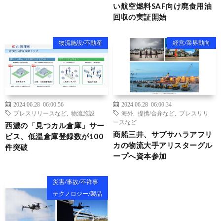
い航空燃料SAF向け廃食用油
回収の実証開始
物流施設/不動産
経営/業界動向
2024.06.28 06:00:56
2024.06.28 06:00:34
プレスリリースなど
,
物流施設
海外
,
提携/合弁など
,
プレスリリ
ースなど
西濃の「見つカル倉庫」サー
商船三井、サブサハラアフリ
ビス、低温倉庫登録数が100
カの物流大手アリスターグル
件突破
ープへ資本参加
災害/事故/不祥事
テクノロジー/製品