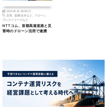
2024.06.28 06:00:23
災害
,
提携/合弁など
,
ドローン
,
プレスリリースなど
NTTコム、首都高速道路と災
害時のドローン活用で連携