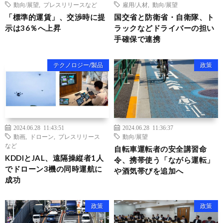
動向/展望
,
プレスリリースなど
雇用/人材
,
動向/展望
「標準的運賃」、交渉時に提
国交省と防衛省・自衛隊、ト
示は36％へ上昇
ラックなどドライバーの担い
手確保で連携
テクノロジー/製品
政策
2024.06.28 11:43:51
2024.06.28 11:36:37
動画
,
ドローン
,
プレスリリース
動向/展望
など
自転車運転者の安全講習命
KDDIとJAL、遠隔操縦者1人
令、携帯使う「ながら運転」
でドローン3機の同時運航に
や酒気帯びを追加へ
成功
政策
政策