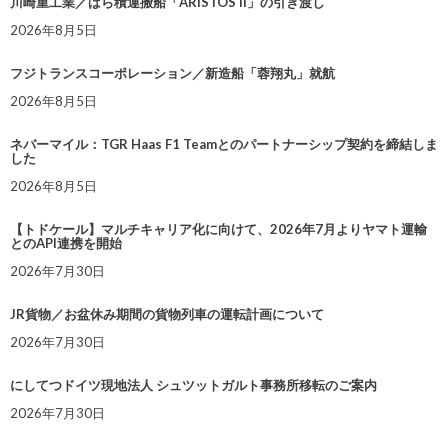
川崎重工業／ばら積運搬船「ARISTOS II」の引き渡し
2026年8月5日
フジトランスコーポレーション／新造船「蓉翔丸」就航
2026年8月5日
ネバーマイル：TGR Haas F1 Teamとのパートナーシップ契約を締結しま
した
2026年8月5日
【トドケール】マルチキャリア化に向けて、2026年7月よりヤマト運輸
とのAPI連携を開始
2026年7月30日
JR貨物／お盆休み期間の貨物列車の運転計画について
2026年7月30日
にしてつドイツ現地法人 シュツットガルト事務所移転のご案内
2026年7月30日