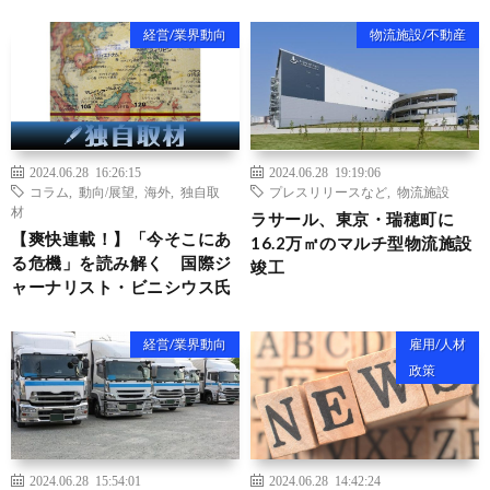
経営/業界動向
物流施設/不動産
2024.06.28 16:26:15
2024.06.28 19:19:06
コラム
,
動向/展望
,
海外
,
独自取
プレスリリースなど
,
物流施設
材
ラサール、東京・瑞穂町に
【爽快連載！】「今そこにあ
16.2万㎡のマルチ型物流施設
る危機」を読み解く 国際ジ
竣工
ャーナリスト・ビニシウス氏
経営/業界動向
雇用/人材
政策
2024.06.28 15:54:01
2024.06.28 14:42:24