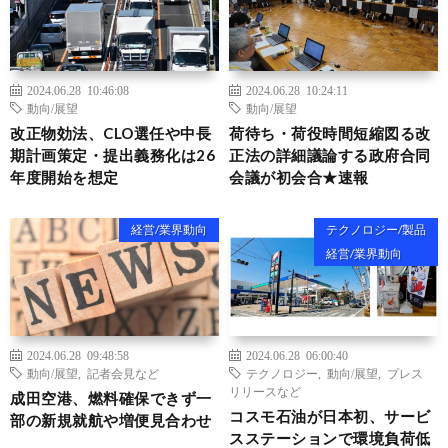
2024.06.28 10:46:08
2024.06.28 10:24:11
動向/展望
動向/展望
改正物効法、CLO選任や中長
荷待ち・荷役時間短縮図る改
期計画策定・提出義務化は26
正法の詳細議論する政府合同
年度開始を想定
会議が初会合★速報
経営/業界動向
テクノロジー/製品
経営/業界動向
2024.06.28 09:48:58
2024.06.28 06:00:40
動向/展望
,
記者会見など
テクノロジー
,
動向/展望
,
プレス
リリースなど
成田空港、燃料確保できず一
コスモ石油が日本初、サービ
部の新規就航や増便見合わせ
スステーションで環境負荷低