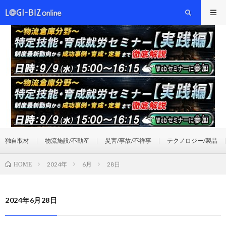
独自取材
物流施設/不動産
災害/事故/不祥事
テクノロジー/製品
2024年
6月
28日
HOME
2024年6月28日