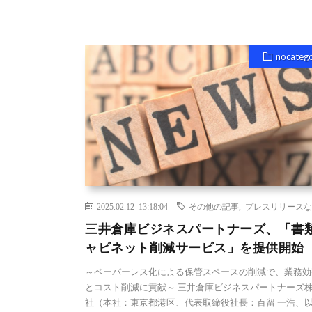
nocateg
2025.02.12 13:18:04
その他の記事
,
プレスリリースな
三井倉庫ビジネスパートナーズ、「書
ャビネット削減サービス」を提供開始
～ペーパーレス化による保管スペースの削減で、業務効
とコスト削減に貢献～ 三井倉庫ビジネスパートナーズ
社（本社：東京都港区、代表取締役社⻑：百留 一浩、