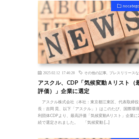
nocateg
2025.02.12 17:46:28
その他の記事
,
プレスリリースな
アスクル、CDP「気候変動Ａリスト（
評価）」企業に選定
アスクル株式会社（本社：東京都江東区、代表取締役
長：吉岡 晃、以下「アスクル」）はこのたび、国際環
利団体CDPより、最高評価「気候変動Aリスト」企業に
続で選定されました。 「気候変動 […]