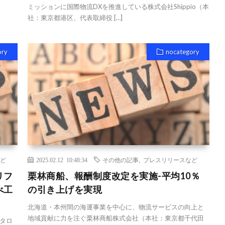
ミッションに国際物流DXを推進している株式会社Shippio（本
社：東京都港区、代表取締役 […]
ory
nocategory
ど
2025.02.12 10:48:34
その他の記事
,
プレスリリースなど
リフ
栗林商船、報酬制度改定を実施-平均10％
べ工
の引き上げを実現
北海道・本州間の海運事業を中心に、物流サービスの向上と
地域貢献に力を注ぐ栗林商船株式会社（本社：東京都千代田
タロ