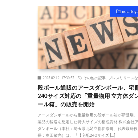
nocateg
2025.02.12 17:30:57
その他の記事
,
プレスリリースな
段ボール通販のアースダンボール、宅
240サイズ対応の「重量物用 立方体ダ
ール箱」の販売を開始
アースダンボールから重量物用の段ボール箱が新登場。
製品の輸送を想定した特大サイズの梱包資材 株式会社
ダンボール（本社：埼玉県北足立郡伊奈町、代表取締役
長：奥田敏光）は、『【宅配240サイズ […]