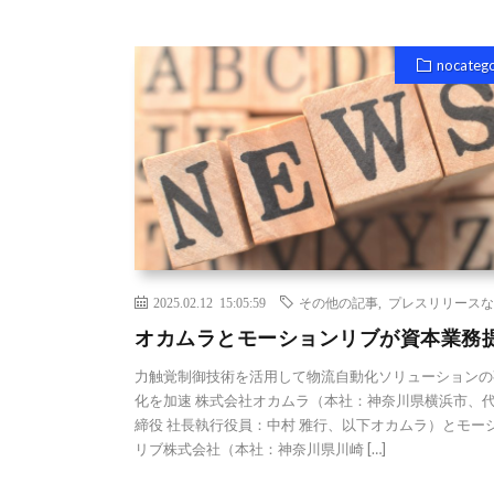
nocateg
2025.02.12 15:05:59
その他の記事
,
プレスリリースな
オカムラとモーションリブが資本業務
力触覚制御技術を活用して物流自動化ソリューションの
化を加速 株式会社オカムラ（本社：神奈川県横浜市、
締役 社長執行役員：中村 雅行、以下オカムラ）とモー
リブ株式会社（本社：神奈川県川崎 […]