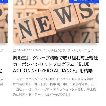
ど
2025.02.12 17:50:22
その他の記事
,
プレスリリースなど
商船三井-グループ横断で取り組む海上輸送
カーボンインセットプログラム「BLUE
定
ACTION NET-ZERO ALLIANCE」を始動
、以下
～ステークホルダーとの共創によりネットゼロ実現を加速～
調
株式会社商船三井（社長：橋本 剛、本社：東京都港区、以下
「当社」）は、ネットゼロ・エミッションを目指し、海上輸
送に関連するステークホルダーの皆様 […]