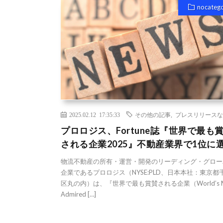
nocateg
2025.02.12 17:35:33
その他の記事
,
プレスリリースな
プロロジス、Fortune誌『世界で最も
される企業2025』不動産業界で1位に
物流不動産の所有・運営・開発のリーディング・グロー
企業であるプロロジス（NYSE:PLD、日本本社：東京都
区丸の内）は、『世界で最も賞賛される企業（World’s M
Admired […]