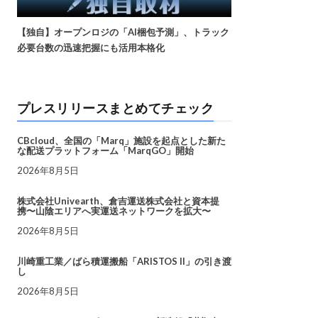
【独自】オープンロジの「AI梱包予測」、トラック
必要台数の迅速把握にも活用本格化
プレスリリースまとめてチェック
CBcloud、全国の「Marq」施設を起点とした新た
な配送プラットフォーム「MarqGO」開始
2026年8月5日
株式会社Univearth、倉吉運送株式会社と資本提
携〜山陰エリアへ実運送ネットワークを拡大〜
2026年8月5日
川崎重工業／ばら積運搬船「ARISTOS II」の引き渡
し
2026年8月5日