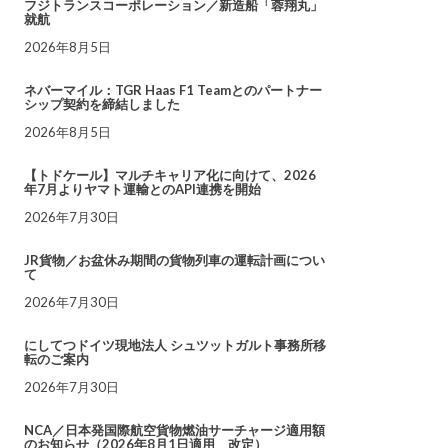
フジトランスコーポレーション／新造船「蓉翔丸」
就航
2026年8月5日
ネバーマイル：TGR Haas F1 Teamとのパートナー
シップ契約を締結しました
2026年8月5日
【トドケール】マルチキャリア化に向けて、2026
年7月よりヤマト運輸とのAPI連携を開始
2026年7月30日
JR貨物／お盆休み期間の貨物列車の運転計画につい
て
2026年7月30日
にしてつドイツ現地法人 シュツットガルト事務所移
転のご案内
2026年7月30日
NCA／日本発国際航空貨物燃油サーチャージ適用額
のお知らせ（2026年8月1日適用 改定）