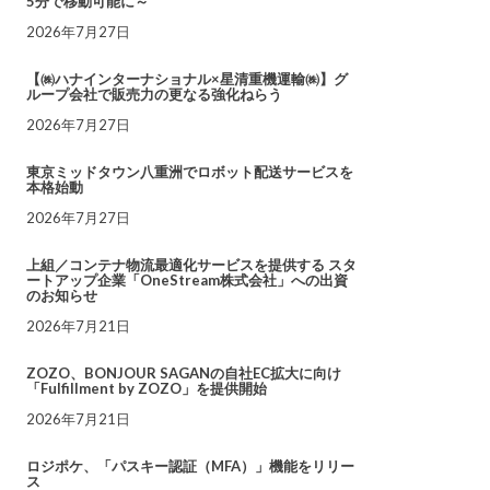
5分で移動可能に～
2026年7月27日
【㈱ハナインターナショナル×星清重機運輸㈱】グ
ループ会社で販売力の更なる強化ねらう
2026年7月27日
東京ミッドタウン八重洲でロボット配送サービスを
本格始動
2026年7月27日
上組／コンテナ物流最適化サービスを提供する スタ
ートアップ企業「OneStream株式会社」への出資
のお知らせ
2026年7月21日
ZOZO、BONJOUR SAGANの自社EC拡大に向け
「Fulfillment by ZOZO」を提供開始
2026年7月21日
ロジポケ、「パスキー認証（MFA）」機能をリリー
ス