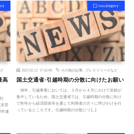
ory
nocategory
ど
2025.02.12 17:42:06
その他の記事
,
プレスリリースなど
最高
国土交通省-引越時期の分散に向けたお願い
例年、引越事業においては、３月から４月にかけて依頼が
集中しているため、国土交通省では、引越時期の分散に向け
社
て昨年から経済団体等を通じて利用者の方々に呼びかけを行
境非営
っているところです。引越時期の分散につ […]
2年連