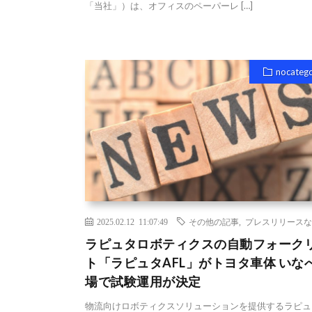
「当社」）は、オフィスのペーパーレ […]
nocateg
2025.02.12 11:07:49
その他の記事
,
プレスリリースな
ラピュタロボティクスの自動フォーク
ト「ラピュタAFL」がトヨタ車体 いな
場で試験運用が決定
物流向けロボティクスソリューションを提供するラピュ