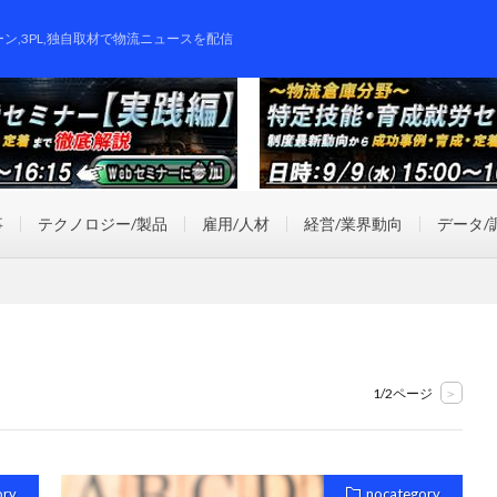
ーン,3PL,独自取材で物流ニュースを配信
事
テクノロジー/製品
雇用/人材
経営/業界動向
データ/
1/2ページ
>
ory
nocategory