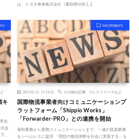
は、トヨタ車体株式会社（愛知県刈谷 […]
ory
nocategory
ど
2025.02.12 11:14:22
その他の記事
,
プレスリリースなど
類キ
国際物流事業者向けコミュニケーションプ
ラットフォーム「Shippio Works」
「Forwarder-PRO」との連携を開始
率化
株式会
基幹業務から業務コミュニケーションまで、一連の貿易業務
以下、
をシームレスに提供 「理想の物流体験を社会に実装する」を