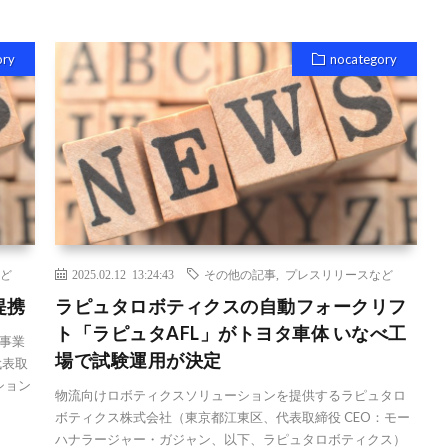
ory
nocategory
ど
2025.02.12 13:24:43
その他の記事
,
プレスリリースなど
提携
ラピュタロボティクスの自動フォークリフ
ト「ラピュタAFL」がトヨタ車体 いなべ工
事業
場で試験運用が決定
代表取
ション
物流向けロボティクスソリューションを提供するラピュタロ
ボティクス株式会社（東京都江東区、代表取締役 CEO：モー
ハナラージャー・ガジャン、以下、ラピュタロボティクス）