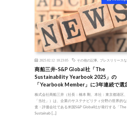
2025.02.12 18:23:05
その他の記事
,
プレスリリースな
商船三井-S&P Global社「The
Sustainability Yearbook 2025」の
「Yearbook Member」に3年連続で選
株式会社商船三井（社長：橋本 剛、本社：東京都港区
「当社」）は、企業のサステナビリティ分野の世界的な
査・評価会社である米国S&P Global社が発行する「The
Sustainab […]