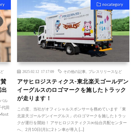
ory
nocategory
ど
2025.02.12 17:17:09
その他の記事
,
プレスリリースなど
賞賛
アサヒロジスティクス-東北楽天ゴールデン
選出
イーグルスのロゴマークを施したトラック
が走ります！
バル
千代田
この度、当社がオフィシャルスポンサーを務めています「東
ost
北楽天ゴールデンイーグルス」のロゴマークを施したトラッ
クが運行を開始！ アサヒロジスティクス㈱仙台共配センター
へ、2月10日(月)に2トン車が導入 […]