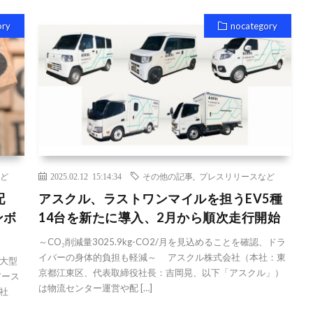
ory
nocategory
ど
2025.02.12 15:14:34
その他の記事
,
プレスリリースなど
配
アスクル、ラストワンマイルを担うEV5種
ンボ
14台を新たに導入、2月から順次走行開始
～CO₂削減量3025.9kg-CO2/月を見込めることを確認、ドラ
イバーの身体的負担も軽減～ アスクル株式会社（本社：東
大型
京都江東区、代表取締役社長：吉岡晃、以下「アスクル」）
アース
は物流センター運営や配 […]
社