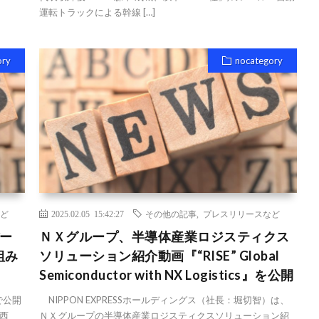
運転トラックによる幹線 […]
ory
nocategory
ど
2025.02.05 15:42:27
その他の記事
,
プレスリリースなど
バー
ＮＸグループ、半導体産業ロジスティクス
組み
ソリューション紹介動画『“RISE” Global
Semiconductor with NX Logistics』を公開
で公開
NIPPON EXPRESSホールディングス（社長：堀切智）は、
西
ＮＸグループの半導体産業ロジスティクスソリューション紹