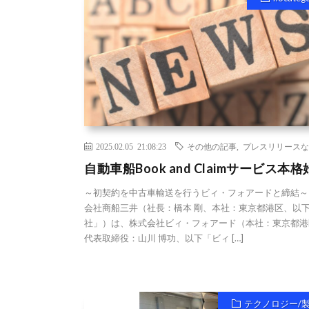
2025.02.05 21:08:23
その他の記事
,
プレスリリースな
自動車船Book and Claimサービス本
～初契約を中古車輸送を行うビィ・フォアードと締結～
会社商船三井（社長：橋本 剛、本社：東京都港区、以
社」）は、株式会社ビィ・フォアード（本社：東京都港
代表取締役：山川 博功、以下「ビィ […]
テクノロジー/