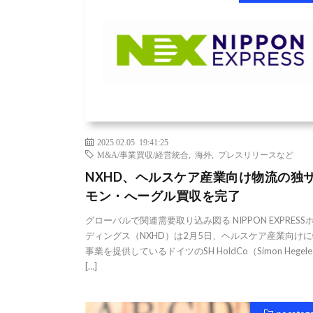
2025.02.05 19:41:25
M&A/事業買収/経営統合
,
海外
,
プレスリリースなど
NXHD、ヘルスケア産業向け物流の独
モン・へーグル買収を完了
グローバルで関連需要取り込み図る NIPPON EXPRESS
ディングス（NXHD）は2月5日、ヘルスケア産業向け
事業を提供しているドイツのSH HoldCo（Simon Hegel
[…]