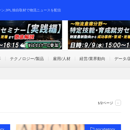
ーン,3PL,独自取材で物流ニュースを配信
事
テクノロジー/製品
雇用/人材
経営/業界動向
データ/
1/2ページ
>
ory
nocategory