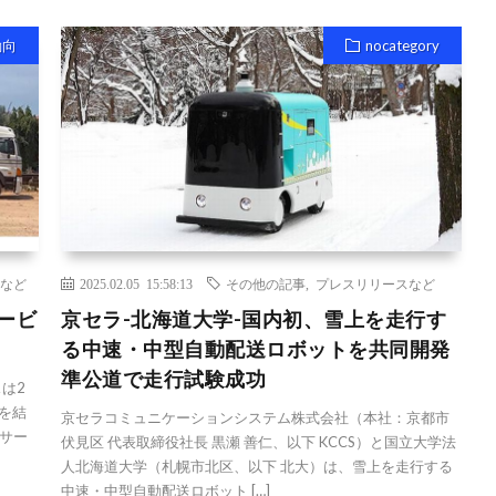
動向
nocategory
など
2025.02.05 15:58:13
その他の記事
,
プレスリリースなど
ービ
京セラ-北海道大学-国内初、雪上を走行す
る中速・中型自動配送ロボットを共同開発
準公道で走行試験成功
スは2
を結
京セラコミュニケーションシステム株式会社（本社：京都市
サー
伏見区 代表取締役社長 黒瀬 善仁、以下 KCCS）と国立大学法
人北海道大学（札幌市北区、以下 北大）は、雪上を走行する
中速・中型自動配送ロボット […]