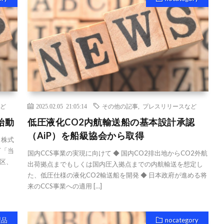
ど
2025.02.05 21:05:14
その他の記事
,
プレスリリースなど
格始動
低圧液化CO2内航輸送船の基本設計承認
（AiP）を船級協会から取得
 株式
下「当
国内CCS事業の実現に向けて ◆ 国内CO2排出地からCO2外航
区、
出荷拠点までもしくは国内圧入拠点までの内航輸送を想定し
た、低圧仕様の液化CO2輸送船を開発 ◆ 日本政府が進める将
来のCCS事業への適用 […]
製品
nocategory