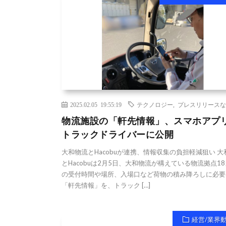
2025.02.05 19:55:19
テクノロジー
,
プレスリリースな
物流施設の「軒先情報」、スマホアプ
トラックドライバーに公開
大和物流とHacobuが連携、情報収集の負担軽減狙い 大
とHacobuは2月5日、大和物流が構えている物流拠点1
の受付時間や場所、入場口など荷物の積み降ろしに必要
「軒先情報」を、トラック […]
経営/業界