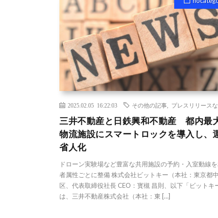
nocateg
2025.02.05 16:22:03
その他の記事
,
プレスリリースな
三井不動産と日鉄興和不動産 都内最
物流施設にスマートロックを導入し、
省人化
ドローン実験場など豊富な共用施設の予約・入室動線を
者属性ごとに整備 株式会社ビットキー（本社：東京都
区、代表取締役社長 CEO：寳槻 昌則、以下「ビットキ
は、三井不動産株式会社（本社：東 […]