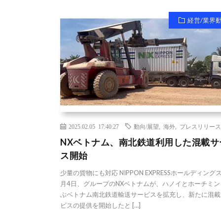
経営/業界
2025.02.05 17:40:27
動向/展望
,
海外
,
プレスリリース
NXベトナム、南北鉄道利用した混載サ
ス開始
少量の貨物にも対応 NIPPON EXPRESSホールディング
月4日、グループのNXベトナムが、ハノイとホーチミン
ぶベトナム南北鉄道輸送サービスを拡充し、新たに混載
ビスの提供を開始したと […]