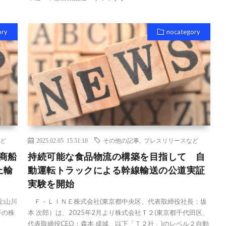
ory
nocategory
ど
2025.02.05 15:51:10
その他の記事
,
プレスリリースなど
商船
持続可能な食品物流の構築を目指して 自
上輸
動運転トラックによる幹線輸送の公道実証
実験を開始
:山川
Ｆ－ＬＩＮＥ株式会社(東京都中央区、代表取締役社長：坂
大手の株
本 次郎）は、2025年2月より株式会社Ｔ２(東京都千代田区、
代表取締役CEO：森本 成城、以下「Ｔ２社」)のレベル２自動