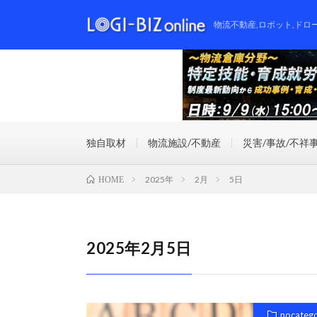
物流不動産,ロボット,ドロ
独自取材
物流施設/不動産
災害/事故/不祥
2025年
2月
5日
HOME
2025年2月5日
nocateg