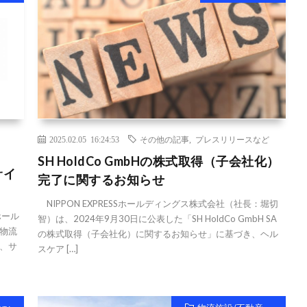
2025.02.05 16:24:53
その他の記事
,
プレスリリースなど
SH HoldCo GmbHの株式取得（子会社化）
サイ
完了に関するお知らせ
NIPPON EXPRESSホールディングス株式会社（社長：堀切
ホール
智）は、2024年9月30日に公表した「SH HoldCo GmbH SA
に物流
の株式取得（子会社化）に関するお知らせ」に基づき、ヘル
e、サ
スケア […]