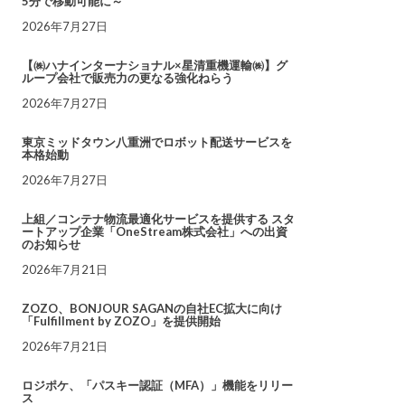
5分で移動可能に～
2026年7月27日
【㈱ハナインターナショナル×星清重機運輸㈱】グ
ループ会社で販売力の更なる強化ねらう
2026年7月27日
東京ミッドタウン八重洲でロボット配送サービスを
本格始動
2026年7月27日
上組／コンテナ物流最適化サービスを提供する スタ
ートアップ企業「OneStream株式会社」への出資
のお知らせ
2026年7月21日
ZOZO、BONJOUR SAGANの自社EC拡大に向け
「Fulfillment by ZOZO」を提供開始
2026年7月21日
ロジポケ、「パスキー認証（MFA）」機能をリリー
ス