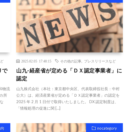
ど
2025.02.05 17:48:15
その他の記事
,
プレスリリースなど
リで
山九-経産省が定める「ＤＸ認定事業者」に
認定
和物流
山九株式会社（本社：東京都中央区、代表取締役社長：中村
8カ所
公大）は、経済産業省が定める「ＤＸ認定事業者」の認定を
な
2025 年 2 月 1 日付で取得いたしました。 DX 認定制度は、
「情報処理の促進に関 […]
動向
nocategory