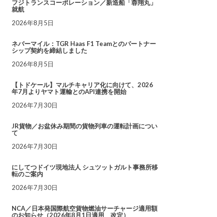
フジトランスコーポレーション／新造船「蓉翔丸」
就航
2026年8月5日
ネバーマイル：TGR Haas F1 Teamとのパートナー
シップ契約を締結しました
2026年8月5日
【トドケール】マルチキャリア化に向けて、2026
年7月よりヤマト運輸とのAPI連携を開始
2026年7月30日
JR貨物／お盆休み期間の貨物列車の運転計画につい
て
2026年7月30日
にしてつドイツ現地法人 シュツットガルト事務所移
転のご案内
2026年7月30日
NCA／日本発国際航空貨物燃油サーチャージ適用額
のお知らせ（2026年8月1日適用 改定）