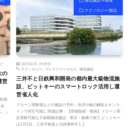
ory
物流施設/不動産
テクノロジー/製品
ど
2025.02.05 19:29:01
テクノロジー
,
プレスリリースなど
,
物流施設
大の
三井不と日鉄興和開発の都内最大級物流施
運営
設、ビットキーのスマートロック活用し運
営省人化
利用
ドローン実験場などの施設の予約・決済や鍵の解錠をオンラ
中央
インで対応可能に 関連記事：【現地取材・動画】ドローン実
ー」）
証実験可能な大規模物流施設、東京・板橋で竣工 ビットキー
は2月5日、三井不動産と日鉄興和不 […]