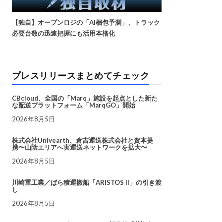
【独自】オープンロジの「AI梱包予測」、トラック
必要台数の迅速把握にも活用本格化
プレスリリースまとめてチェック
CBcloud、全国の「Marq」施設を起点とした新た
な配送プラットフォーム「MarqGO」開始
2026年8月5日
株式会社Univearth、倉吉運送株式会社と資本提
携〜山陰エリアへ実運送ネットワークを拡大〜
2026年8月5日
川崎重工業／ばら積運搬船「ARISTOS II」の引き渡
し
2026年8月5日