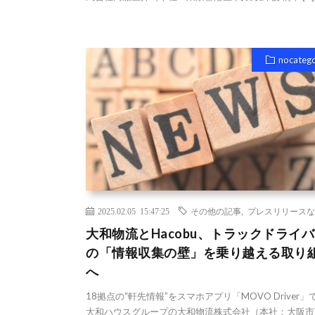
nocateg
2025.02.05 15:47:25
その他の記事
,
プレスリリースな
大和物流とHacobu、トラックドライ
の「情報収集の壁」を乗り越える取り
へ
18拠点の“軒先情報”をスマホアプリ「MOVO Driver」
大和ハウスグループの大和物流株式会社（本社：大阪市