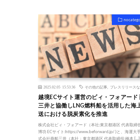
nocateg
2025.02.05 15:53:36
その他の記事
,
プレスリリースな
越境ECサイト運営のビィ・フォアード 
三井と協働しLNG燃料船を活用した海
送における脱炭素化を推進
株式会社ビィ・フォアード（本社:東京都港区 代表取締役
博功 ECサイト:https://www.beforward.jp/ )と、海運
式会社商船三井（本社：東京都港区 代表取締役:橋本 […]