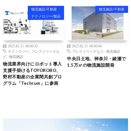
物流施設/不動産
物流施設/不動産
テクノロジー/製品
2025.02.15 06:00:32
2025.02.15 06:00:04
テクノロジー
,
プレスリリースな
プレスリリースなど
,
物流施設
ど
,
物流施設
中央日土地、神奈川・綾瀬で
物流業界向けにロボット導入
1.5万㎡の物流施設開発
支援手掛けるTOYOROBO、
野村不動産の企業間共創プロ
グラム「Techrum」に参画