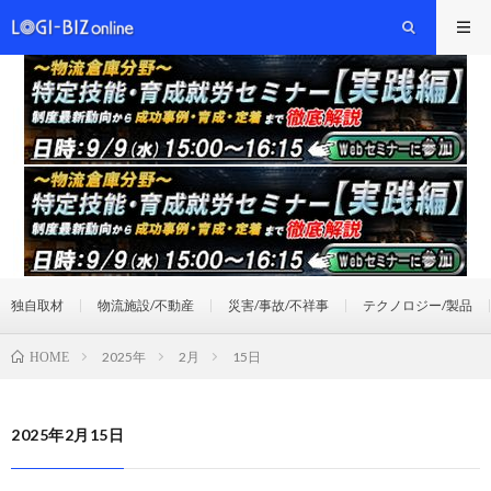
独自取材
物流施設/不動産
災害/事故/不祥事
テクノロジー/製品
2025年
2月
15日
HOME
2025年2月15日