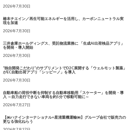
2026年7月30日
椿本チエイン／再生可能エネルギーを活用し、カーボンニュートラル実
現を加速
2026年7月30日
三井倉庫ホールディングス、受託物流業務に 「生成AI出荷検品アプリ」
を開発・導入開始
2026年7月30日
“独自開発こだわり”のサプリメントでD2C展開する「ウェルモット製薬」
がEC自動出荷アプリ「シッピーノ」を導入
2026年7月30日
自動車船の荷役中断を抑制する自動車移動用「スケーター」を開発・導
入 ～自力走行できない車両を約5分で移動可能に～
2026年7月27日
【㈱ハナインターナショナル×星清重機運輸㈱】グループ会社で販売力の
更なる強化ねらう
2026年7月27日