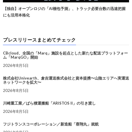
【独自】オープンロジの「AI梱包予測」、トラック必要台数の迅速把握
にも活用本格化
プレスリリースまとめてチェック
CBcloud、全国の「Marq」施設を起点とした新たな配送プラットフォー
ム「MarqGO」開始
2026年8月5日
株式会社Univearth、倉吉運送株式会社と資本提携〜山陰エリアへ実運送
ネットワークを拡大〜
2026年8月5日
川崎重工業／ばら積運搬船「ARISTOS II」の引き渡し
2026年8月5日
フジトランスコーポレーション／新造船「蓉翔丸」就航