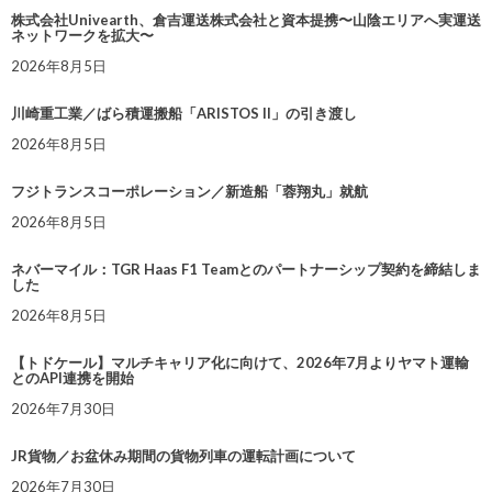
株式会社Univearth、倉吉運送株式会社と資本提携〜山陰エリアへ実運送
ネットワークを拡大〜
2026年8月5日
川崎重工業／ばら積運搬船「ARISTOS II」の引き渡し
2026年8月5日
フジトランスコーポレーション／新造船「蓉翔丸」就航
2026年8月5日
ネバーマイル：TGR Haas F1 Teamとのパートナーシップ契約を締結しま
した
2026年8月5日
【トドケール】マルチキャリア化に向けて、2026年7月よりヤマト運輸
とのAPI連携を開始
2026年7月30日
JR貨物／お盆休み期間の貨物列車の運転計画について
2026年7月30日