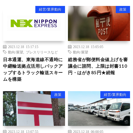
経営/業界動向
政策
2023.12.18 15:17:15
2023.12.18 15:05:05
動向/展望
,
プレスリリースなど
動向/展望
日本通運、東海道線不通時に
総務省が郵便料金値上げを審
中継輸送拠点活用しバックア
議会に諮問、上限は封書110
ップするトラック輸送スキー
円・はがき85円★続報
ムを構築
政策
経営/業界動向
2023.12.18 13:07:55
2023.12.18 06:00:05