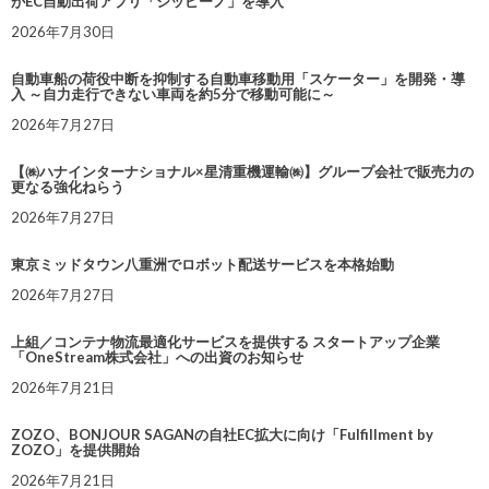
がEC自動出荷アプリ「シッピーノ」を導入
2026年7月30日
自動車船の荷役中断を抑制する自動車移動用「スケーター」を開発・導
入 ～自力走行できない車両を約5分で移動可能に～
2026年7月27日
【㈱ハナインターナショナル×星清重機運輸㈱】グループ会社で販売力の
更なる強化ねらう
2026年7月27日
東京ミッドタウン八重洲でロボット配送サービスを本格始動
2026年7月27日
上組／コンテナ物流最適化サービスを提供する スタートアップ企業
「OneStream株式会社」への出資のお知らせ
2026年7月21日
ZOZO、BONJOUR SAGANの自社EC拡大に向け「Fulfillment by
ZOZO」を提供開始
2026年7月21日