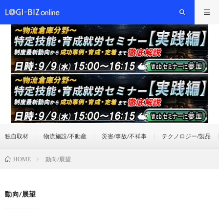
独自取材
物流施設/不動産
災害/事故/不祥事
テクノロジー/製品
動向/展望
HOME
動向/展望