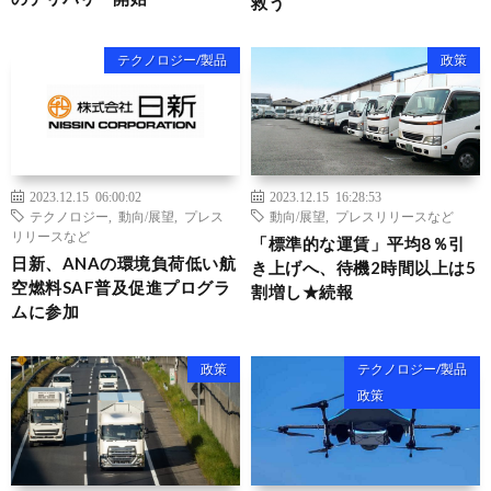
救う
テクノロジー/製品
政策
2023.12.15 06:00:02
2023.12.15 16:28:53
テクノロジー
,
動向/展望
,
プレス
動向/展望
,
プレスリリースなど
リリースなど
「標準的な運賃」平均8％引
日新、ANAの環境負荷低い航
き上げへ、待機2時間以上は5
空燃料SAF普及促進プログラ
割増し★続報
ムに参加
政策
テクノロジー/製品
政策