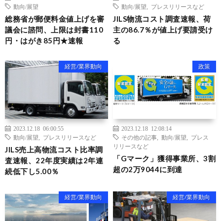
動向/展望
動向/展望
,
プレスリリースなど
総務省が郵便料金値上げを審
JILS物流コスト調査速報、荷
議会に諮問、上限は封書110
主の86.7％が値上げ要請受け
円・はがき85円★速報
る
経営/業界動向
政策
2023.12.18 06:00:55
2023.12.18 12:08:14
動向/展望
,
プレスリリースなど
その他の記事
,
動向/展望
,
プレス
リリースなど
JILS売上高物流コスト比率調
「Gマーク」獲得事業所、3割
査速報、22年度実績は2年連
超の2万9044に到達
続低下し5.00％
経営/業界動向
経営/業界動向