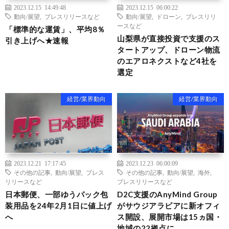
2023.12.15 14:49:48
2023.12.15 06:00:22
動向/展望
,
プレスリリースなど
動向/展望
,
ドローン
,
プレスリリ
ースなど
「標準的な運賃」、平均8％
山梨県が直接投資で支援のス
引き上げへ★速報
タートアップ、ドローン物流
のエアロネクストなど4社を
選定
経営/業界動向
経営/業界動向
2023.12.21 17:17:45
2023.12.23 06:00:09
その他の記事
,
動向/展望
,
プレス
その他の記事
,
動向/展望
,
海外
,
リリースなど
プレスリリースなど
日本郵便、一部ゆうパック包
D2C支援のAnyMind Group
装用品を24年2月1日に値上げ
がサウジアラビアに新オフィ
へ
ス開設、展開市場は15ヵ国・
地域の22拠点に