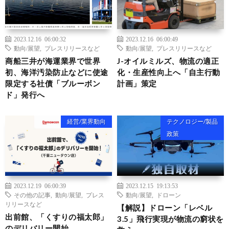
2023.12.16 06:00:32
2023.12.16 06:00:49
動向/展望
,
プレスリリースなど
動向/展望
,
プレスリリースなど
商船三井が海運業界で世界
J-オイルミルズ、物流の適正
初、海洋汚染防止などに使途
化・生産性向上へ「自主行動
限定する社債「ブルーボン
計画」策定
ド」発行へ
経営/業界動向
テクノロジー/製品
政策
2023.12.19 06:00:39
2023.12.15 19:13:53
その他の記事
,
動向/展望
,
プレス
動向/展望
,
ドローン
リリースなど
【解説】ドローン「レベル
出前館、「くすりの福太郎」
3.5」飛行実現が物流の窮状を
のデリバリー開始