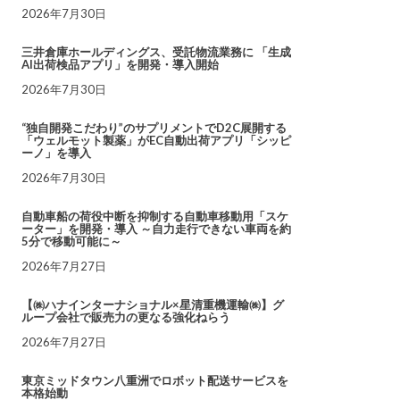
2026年7月30日
三井倉庫ホールディングス、受託物流業務に 「生成
AI出荷検品アプリ」を開発・導入開始
2026年7月30日
“独自開発こだわり”のサプリメントでD2C展開する
「ウェルモット製薬」がEC自動出荷アプリ「シッピ
ーノ」を導入
2026年7月30日
自動車船の荷役中断を抑制する自動車移動用「スケ
ーター」を開発・導入 ～自力走行できない車両を約
5分で移動可能に～
2026年7月27日
【㈱ハナインターナショナル×星清重機運輸㈱】グ
ループ会社で販売力の更なる強化ねらう
2026年7月27日
東京ミッドタウン八重洲でロボット配送サービスを
本格始動