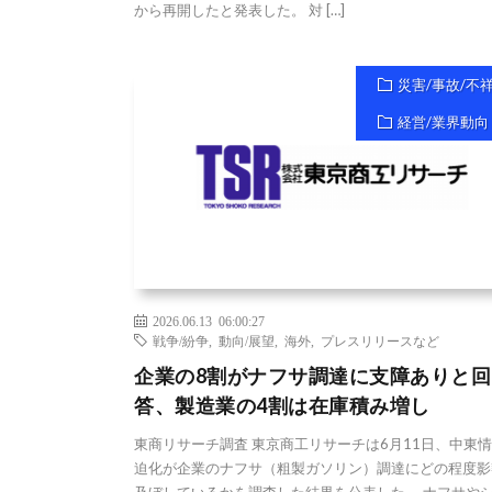
から再開したと発表した。 対 […]
災害/事故/不
経営/業界動向
2026.06.13 06:00:27
戦争/紛争
,
動向/展望
,
海外
,
プレスリリースなど
企業の8割がナフサ調達に支障ありと回
答、製造業の4割は在庫積み増し
東商リサーチ調査 東京商工リサーチは6月11日、中東
迫化が企業のナフサ（粗製ガソリン）調達にどの程度影