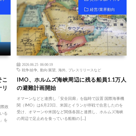
経営/業界動向
2026.06.25 06:00:19
戦争/紛争
,
動向/展望
,
海外
,
プレスリリースなど
そこ
IMO、ホルムズ海峡周辺に残る船員1.1万人
ナリ
の避難計画開始
オマーンなどと連携し「安全回廊」を臨時で設置 国際海事機
関（IMO）は6月23日、米国とイランが停戦で合意したのを
国際政
受け、オマーンや米国など関係各国と連携し、ホルムズ海峡
いる
の周辺で足止めを食っている船舶の […]
」を