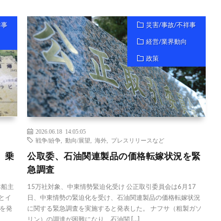
祥事
災害/事故/不祥事
経営/業界動向
政策
2026.06.18 14:05:05
戦争/紛争
,
動向/展望
,
海外
,
プレスリリースなど
、乗
公取委、石油関連製品の価格転嫁状況を緊
急調査
本船主
15万社対象、中東情勢緊迫化受け 公正取引委員会は6月17
とイ
日、中東情勢の緊迫化を受け、石油関連製品の価格転嫁状況
を発
に関する緊急調査を実施すると発表した。 ナフサ（粗製ガソ
リン）の調達が困難になり、石油関 […]