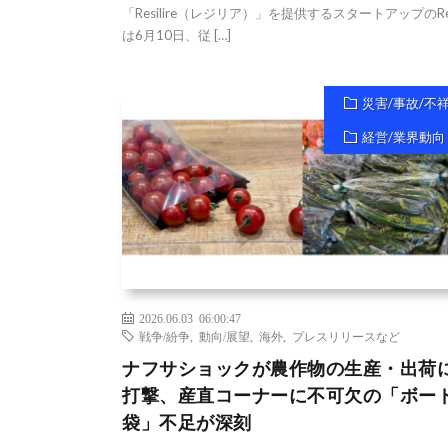
「Resilire（レジリア）」を提供するスタートアップのResi
は6月10日、従 […]
災害/事故/不
経営/業界動向
2026.06.03 06:00:47
戦争/紛争
,
動向/展望
,
海外
,
プレスリリースなど
ナフサショックが農作物の⽣産・出荷
打撃、産直コーナーに不可欠の「ボー
袋」不⾜が深刻