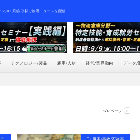
ーン,3PL,独自取材で物流ニュースを配信
事
テクノロジー/製品
雇用/人材
経営/業界動向
データ/
1/13ページ
>
動向
災害/事故/不祥事