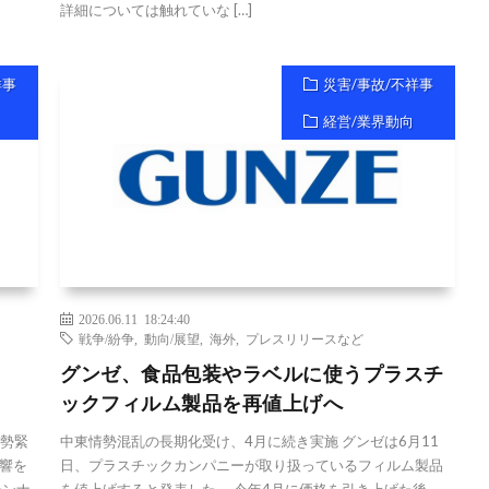
詳細については触れていな […]
祥事
災害/事故/不祥事
経営/業界動向
2026.06.11 18:24:40
戦争/紛争
,
動向/展望
,
海外
,
プレスリリースなど
グンゼ、食品包装やラベルに使うプラスチ
ックフィルム製品を再値上げへ
情勢緊
中東情勢混乱の長期化受け、4月に続き実施 グンゼは6月11
響を
日、プラスチックカンパニーが取り扱っているフィルム製品