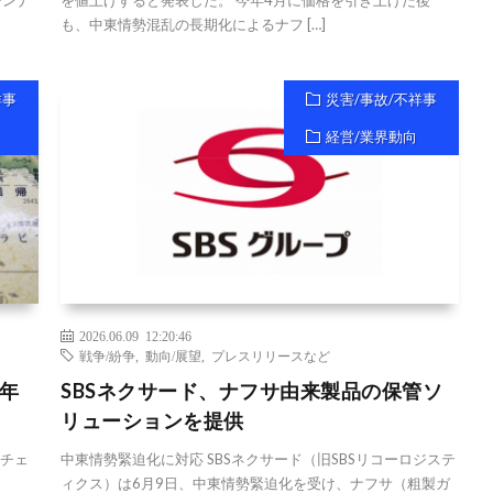
シンナ
を値上げすると発表した。 今年4月に価格を引き上げた後
も、中東情勢混乱の長期化によるナフ […]
祥事
災害/事故/不祥事
経営/業界動向
2026.06.09 12:20:46
戦争/紛争
,
動向/展望
,
プレスリリースなど
年
SBSネクサード、ナフサ由来製品の保管ソ
リューションを提供
イチェ
中東情勢緊迫化に対応 SBSネクサード（旧SBSリコーロジステ
ィクス）は6月9日、中東情勢緊迫化を受け、ナフサ（粗製ガ