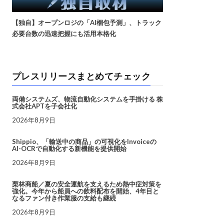
【独自】オープンロジの「AI梱包予測」、トラック
必要台数の迅速把握にも活用本格化
プレスリリースまとめてチェック
両備システムズ、物流自動化システムを手掛ける 株
式会社APTを子会社化
2026年8月9日
Shippio、「輸送中の商品」の可視化をInvoiceの
AI-OCRで自動化する新機能を提供開始
2026年8月9日
栗林商船／夏の安全運航を支えるため熱中症対策を
強化。今年から船員への飲料配布を開始、4年目と
なるファン付き作業服の支給も継続
2026年8月9日