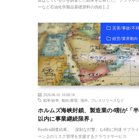
及ぼしているかを調査した結果を公表した。 ナフサや
ーなど石油化学製品基礎原料の供給 […]
災害/事故/不
経営/業界動向
2026.06.10 16:08:18
戦争/紛争
,
動向/展望
,
海外
,
プレスリリースなど
ホルムズ海峡封鎖、製造業の4割が「半
以内に事業継続限界」
Resilire調査結果、「深刻な打撃」も6割に到達 サプラ
ーン上のリスク管理を支援するクラウドサービス