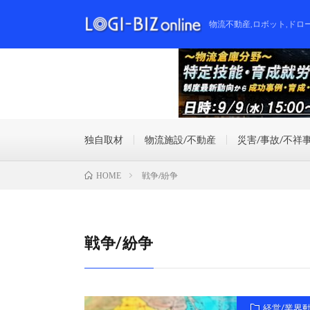
物流不動産,ロボット,ドロ
独自取材
物流施設/不動産
災害/事故/不祥
戦争/紛争
HOME
戦争/紛争
経営/業界