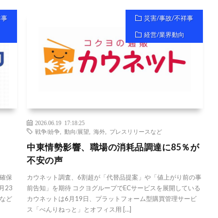
祥事
災害/事故/不祥事
経営/業界動向
2026.06.19 17:18:25
戦争/紛争
,
動向/展望
,
海外
,
プレスリリースなど
中東情勢影響、職場の消耗品調達に85％が
不安の声
確保
カウネット調査、6割超が「代替品提案」や「値上がり前の事
月23
前告知」を期待 コクヨグループでECサービスを展開している
など
カウネットは6月19日、プラットフォーム型購買管理サービ
ス「べんりねっと」とオフィス用 […]