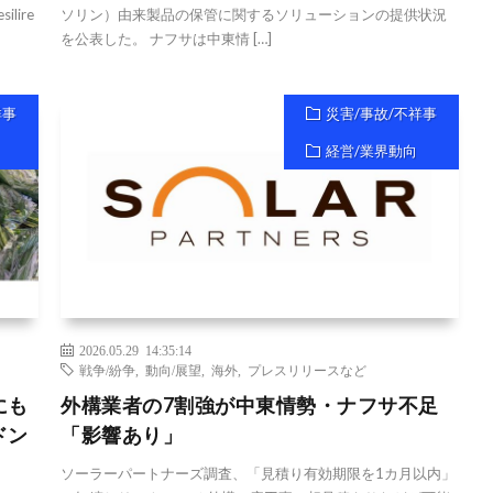
lire
ソリン）由来製品の保管に関するソリューションの提供状況
を公表した。 ナフサは中東情 […]
祥事
災害/事故/不祥事
経営/業界動向
2026.05.29 14:35:14
戦争/紛争
,
動向/展望
,
海外
,
プレスリリースなど
にも
外構業者の7割強が中東情勢・ナフサ不足
ドン
「影響あり」
ソーラーパートナーズ調査、「見積り有効期限を1カ月以内」