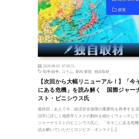
政策
2026.08.03 07:00:51
戦争/紛争
,
コラム
,
動向/展望
,
独自取材
【次回から大幅リニューアル！】「今
にある危機」を読み解く 国際ジャー
スト・ビニシウス氏
最終回：あえて今、経済安全保障の重要性を再考する 
治学に詳しく地政学リスクの動向を細かくウォッチして
ジャーナリストのビニシウス氏に、「今そこにある危機
読み解いていただくロジビズ・オンライ […]