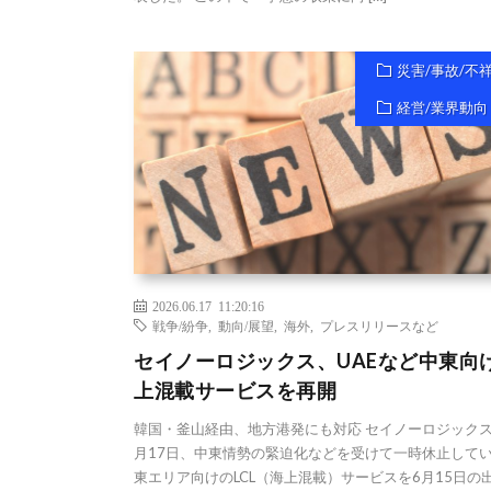
災害/事故/不
経営/業界動向
2026.06.17 11:20:16
戦争/紛争
,
動向/展望
,
海外
,
プレスリリースなど
セイノーロジックス、UAEなど中東向
上混載サービスを再開
韓国・釜山経由、地方港発にも対応 セイノーロジックス
月17日、中東情勢の緊迫化などを受けて一時休止して
東エリア向けのLCL（海上混載）サービスを6月15日の