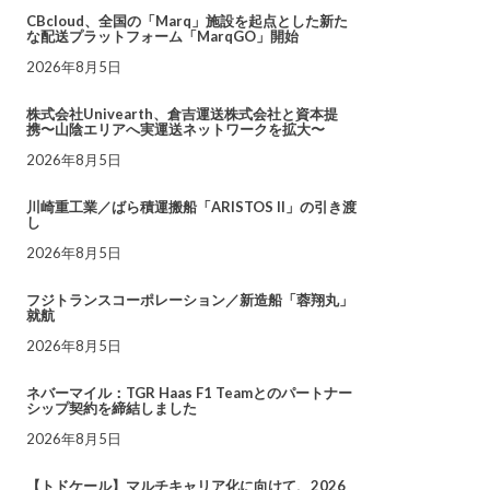
CBcloud、全国の「Marq」施設を起点とした新た
な配送プラットフォーム「MarqGO」開始
2026年8月5日
株式会社Univearth、倉吉運送株式会社と資本提
携〜山陰エリアへ実運送ネットワークを拡大〜
2026年8月5日
川崎重工業／ばら積運搬船「ARISTOS II」の引き渡
し
2026年8月5日
フジトランスコーポレーション／新造船「蓉翔丸」
就航
2026年8月5日
ネバーマイル：TGR Haas F1 Teamとのパートナー
シップ契約を締結しました
2026年8月5日
【トドケール】マルチキャリア化に向けて、2026