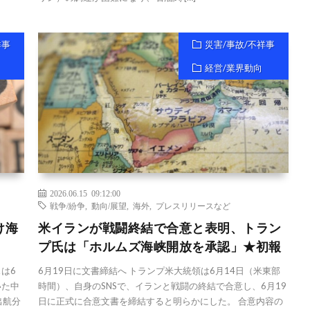
祥事
災害/事故/不祥事
経営/業界動向
2026.06.15 09:12:00
戦争/紛争
,
動向/展望
,
海外
,
プレスリリースなど
け海
米イランが戦闘終結で合意と表明、トラン
プ氏は「ホルムズ海峡開放を承認」★初報
は6
6月19日に文書締結へ トランプ米大統領は6月14日（米東部
いた中
時間）、自身のSNSで、イランと戦闘の終結で合意し、6月19
出航分
日に正式に合意文書を締結すると明らかにした。 合意内容の