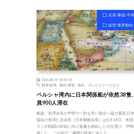
災害/事故/不
経営/業界動向
2026.06.19 06:00:50
戦争/紛争
,
動向/展望
,
海外
,
プレスリリースなど
ペルシャ湾内に日本関係船が依然38隻
員900人滞在
船協・長澤会長が声明で一刻も早い脱出へ協力要請 日
協会の長澤仁志会長（日本郵船会長）は6月18日、米国
ランが戦闘の終結に向け覚書を締結したのを受け、声明
表した。 この中で「事態の収束に向 […]