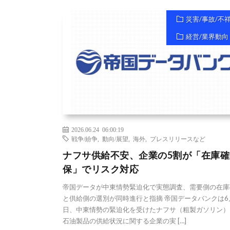
災害/事故/不
経営/業界動向
2026.06.24 06:00:19
戦争/紛争
,
動向/展望
,
海外
,
プレスリリースなど
ナフサ供給不安、企業の5割が「在庫確
保」でリスク対応
帝国データが中東情勢緊迫化で実態調査、需要側の在庫
と供給側の選別が同時進行と指摘 帝国データバンクは6
日、中東情勢の緊迫化を受けたナフサ（粗製ガソリン）
石油製品の供給状況に関する企業の実 […]