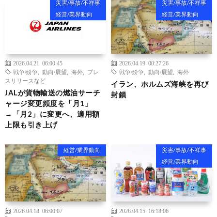
災害/事故/不祥事
災害/事故/不祥事
経営/業界動向
経営/業界動向
2026.04.21 06:00:45
2026.04.19 00:27:26
戦争/紛争
,
動向/展望
,
海外
,
プレ
戦争/紛争
,
動向/展望
,
海外
スリリースなど
イラン、ホルムズ海峡を再び
JALが貨物輸送の燃油サーチ
封鎖
ャージ変更頻度を「月1」
→「月2」に変更へ、適用額
上限も引き上げ
経営/業界動向
災害/事故/不祥事
経営/業界動向
2026.04.18 06:00:07
2026.04.15 16:18:06