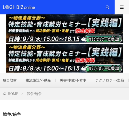
独自取材
物流施設/不動産
災害/事故/不祥事
テクノロジー/製品
戦争/紛争
HOME
戦争/紛争