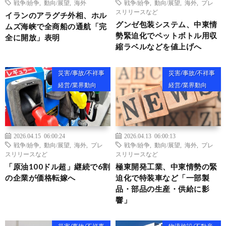
戦争/紛争
,
動向/展望
,
海外
戦争/紛争
,
動向/展望
,
海外
,
プレ
スリリースなど
イランのアラグチ外相、ホル
グンゼ包装システム、中東情
ムズ海峡で全商船の通航「完
勢緊迫化でペットボトル用収
全に開放」表明
縮ラベルなどを値上げへ
災害/事故/不祥事
災害/事故/不祥事
経営/業界動向
経営/業界動向
2026.04.15 06:00:24
2026.04.13 06:00:13
戦争/紛争
,
動向/展望
,
海外
,
プレ
戦争/紛争
,
動向/展望
,
海外
,
プレ
スリリースなど
スリリースなど
「原油100ドル超」継続で6割
極東開発工業、中東情勢の緊
の企業が価格転嫁へ
迫化で特装車など「一部製
品・部品の生産・供給に影
響」