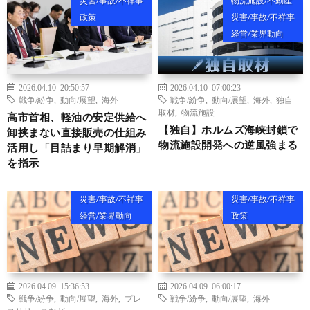
災害/事故/不祥事
物流施設/不動産
政策
災害/事故/不祥事
経営/業界動向
2026.04.10 20:50:57
2026.04.10 07:00:23
戦争/紛争
,
動向/展望
,
海外
戦争/紛争
,
動向/展望
,
海外
,
独自
取材
,
物流施設
高市首相、軽油の安定供給へ
【独自】ホルムズ海峡封鎖で
卸挟まない直接販売の仕組み
物流施設開発への逆風強まる
活用し「目詰まり早期解消」
を指示
災害/事故/不祥事
災害/事故/不祥事
経営/業界動向
政策
2026.04.09 15:36:53
2026.04.09 06:00:17
戦争/紛争
,
動向/展望
,
海外
,
プレ
戦争/紛争
,
動向/展望
,
海外