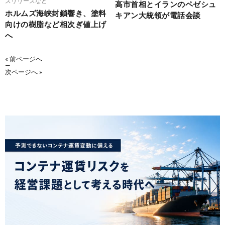
スリリースなど
高市首相とイランのペゼシュ
ホルムズ海峡封鎖響き、塗料
キアン大統領が電話会談
向けの樹脂など相次ぎ値上げ
へ
« 前ページへ
—
次ページへ »