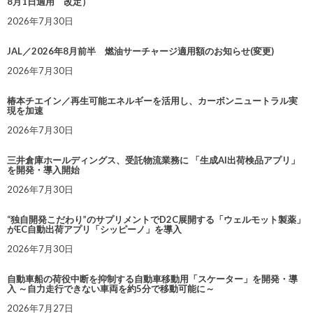
8月1日適用 改定）
2026年7月30日
JAL／2026年8月前半 燃油サーチャージ適用額のお知らせ(変更)
2026年7月30日
椿本チエイン／再生可能エネルギーを活用し、カーボンニュートラル実
現を加速
2026年7月30日
三井倉庫ホールディングス、受託物流業務に 「生成AI出荷検品アプリ」
を開発・導入開始
2026年7月30日
“独自開発こだわり”のサプリメントでD2C展開する「ウェルモット製薬」
がEC自動出荷アプリ「シッピーノ」を導入
2026年7月30日
自動車船の荷役中断を抑制する自動車移動用「スケーター」を開発・導
入 ～自力走行できない車両を約5分で移動可能に～
2026年7月27日