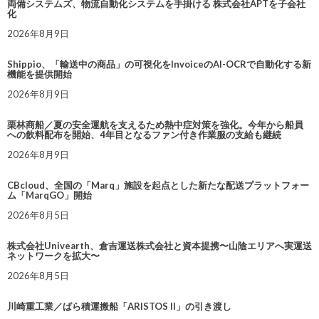
両備システムズ、物流自動化システムを手掛ける 株式会社APTを子会社
化
2026年8月9日
Shippio、「輸送中の商品」の可視化をInvoiceのAI-OCRで自動化する新
機能を提供開始
2026年8月9日
栗林商船／夏の安全運航を支えるため熱中症対策を強化。今年から船員
への飲料配布を開始、4年目となるファン付き作業服の支給も継続
2026年8月9日
CBcloud、全国の「Marq」施設を起点とした新たな配送プラットフォー
ム「MarqGO」開始
2026年8月5日
株式会社Univearth、倉吉運送株式会社と資本提携〜山陰エリアへ実運送
ネットワークを拡大〜
2026年8月5日
川崎重工業／ばら積運搬船「ARISTOS II」の引き渡し