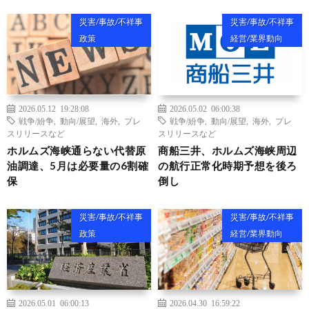
災害/事故/不祥事
災害/事故/不祥事
政策
経営/業界動向
2026.05.12 19:28:08
2026.05.02 06:00:38
戦争/紛争
,
動向/展望
,
海外
,
プレ
戦争/紛争
,
動向/展望
,
海外
,
プレ
スリリースなど
スリリースなど
ホルムズ海峡通らない代替原
商船三井、ホルムズ海峡周辺
油調達、5月は必要量の6割確
の航行正常化時期予想を後ろ
保
倒し
災害/事故/不祥事
災害/事故/不祥事
政策
経営/業界動向
2026.05.01 06:00:13
2026.04.30 16:59:22