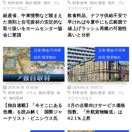
戦争/紛争
,
動向/展望
,
海外
,
プレ
戦争/紛争
,
動向/展望
,
海外
,
プレ
スリリースなど
スリリースなど
経産省、中東情勢など踏まえ
飲食料品、ナフサ供給不安で
た溶剤と住宅資材の安定的な
早ければ今夏中にも広範囲で
取り扱いをホームセンター協
値上げラッシュ再燃の可能性
会に要請
高いと分析
災害/事故/不祥事
災害/事故/不祥事
経営/業界動向
経営/業界動向
2026.04.30 16:36:00
2026.04.24 19:03:15
戦争/紛争
,
コラム
,
動向/展望
,
海
戦争/紛争
,
動向/展望
,
海外
,
プレ
外
,
独自取材
スリリースなど
【独自連載】「今そこにある
3月の企業向けサービス価格
危機」を読み解く 国際ジャ
指数、「外航貨物輸送」は
ーナリスト・ビニシウス氏
42.1％上昇