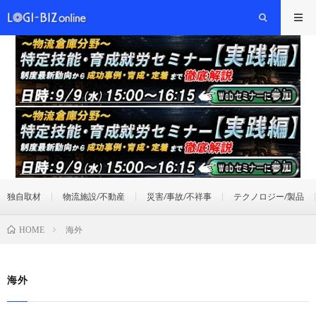
独自取材
物流施設/不動産
災害/事故/不祥事
テクノロジー/製品
海外
HOME
海外