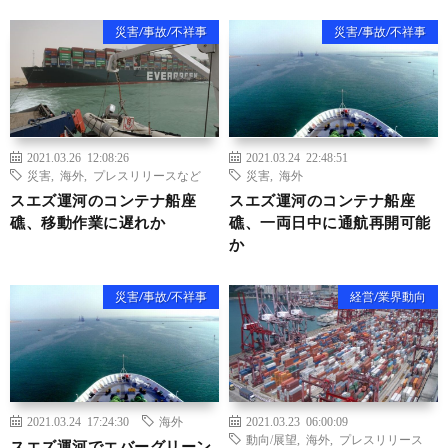
災害/事故/不祥事
災害/事故/不祥事
2021.03.26 12:08:26
2021.03.24 22:48:51
災害
,
海外
,
プレスリリースなど
災害
,
海外
スエズ運河のコンテナ船座
スエズ運河のコンテナ船座
礁、移動作業に遅れか
礁、一両日中に通航再開可能
か
災害/事故/不祥事
経営/業界動向
2021.03.24 17:24:30
海外
2021.03.23 06:00:09
動向/展望
,
海外
,
プレスリリース
スエズ運河でエバーグリーン