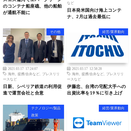
など
のコンテナ船座礁、他の船舶
日本発米国向け海上コンテ
が通航不能に
ナ、2月は過去最低に
その他
経営/業界動向
2021.03.17 17:24:07
2021.03.17 12:58:28
海外
,
提携/合弁など
,
プレスリリ
海外
,
提携/合弁など
,
プレスリリ
ースなど
ースなど
日新、シベリア鉄道の利用促
伊藤忠、台湾の宅配大手への
進で運営会社と合意
出資比率を19％に引き上げ
テクノロジー/製品
経営/業界動向
政策