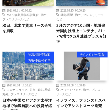
2021.03.11 06:00:32
2021.03.15 06:00:20
M&A/事業買収/経営統合
,
海外
,
動向/展望
,
海外
,
プレスリリース
プレスリリースなど
など
双日、北米で貨車リース会社
2月のアジア10カ国・地域発
を買収
米国向け海上コンテナ、31・
7％増で9カ月連続プラス★訂
正
物流施設/不動産
テクノロジー/製品
災害/事故/不祥事
2021.03.08 17:20:22
2021.03.08 16:58:46
コロナショック
,
災害
,
動向/展望
,
パワードウェア
,
海外
,
プレスリ
海外
,
プレスリリースなど
リースなど
日本や中国などアジア太平洋
イノフィス、フランスとスペ
地域で物流施設への投資が継
インでアシストスーツ発売