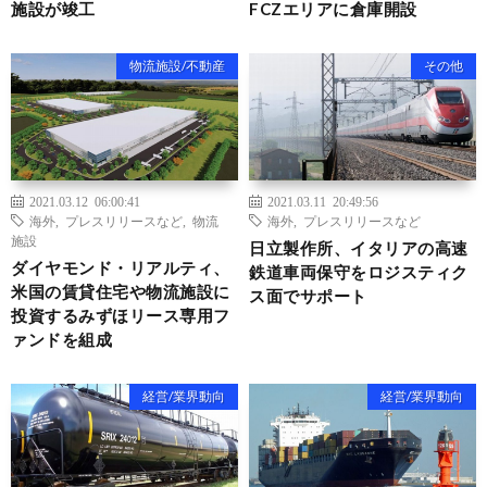
施設が竣工
FCZエリアに倉庫開設
物流施設/不動産
その他
2021.03.12 06:00:41
2021.03.11 20:49:56
海外
,
プレスリリースなど
,
物流
海外
,
プレスリリースなど
施設
日立製作所、イタリアの高速
ダイヤモンド・リアルティ、
鉄道車両保守をロジスティク
米国の賃貸住宅や物流施設に
ス面でサポート
投資するみずほリース専用フ
ァンドを組成
経営/業界動向
経営/業界動向