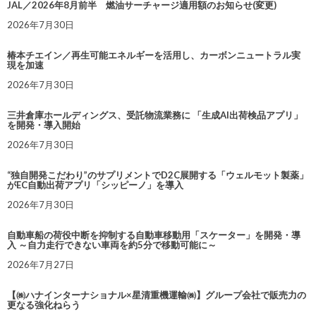
JAL／2026年8月前半 燃油サーチャージ適用額のお知らせ(変更)
2026年7月30日
椿本チエイン／再生可能エネルギーを活用し、カーボンニュートラル実
現を加速
2026年7月30日
三井倉庫ホールディングス、受託物流業務に 「生成AI出荷検品アプリ」
を開発・導入開始
2026年7月30日
“独自開発こだわり”のサプリメントでD2C展開する「ウェルモット製薬」
がEC自動出荷アプリ「シッピーノ」を導入
2026年7月30日
自動車船の荷役中断を抑制する自動車移動用「スケーター」を開発・導
入 ～自力走行できない車両を約5分で移動可能に～
2026年7月27日
【㈱ハナインターナショナル×星清重機運輸㈱】グループ会社で販売力の
更なる強化ねらう