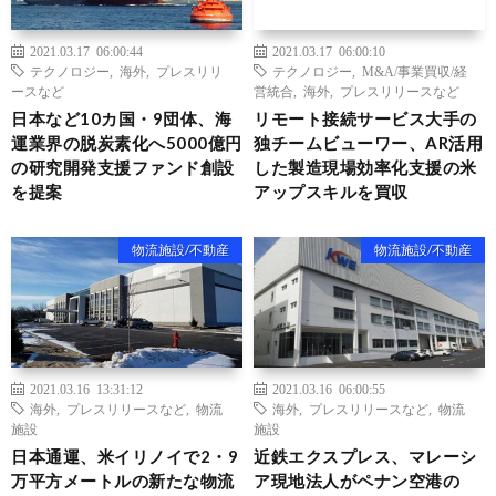
2021.03.17 06:00:44
2021.03.17 06:00:10
テクノロジー
,
海外
,
プレスリリ
テクノロジー
,
M&A/事業買収/経
ースなど
営統合
,
海外
,
プレスリリースなど
日本など10カ国・9団体、海
リモート接続サービス大手の
運業界の脱炭素化へ5000億円
独チームビューワー、AR活用
の研究開発支援ファンド創設
した製造現場効率化支援の米
を提案
アップスキルを買収
物流施設/不動産
物流施設/不動産
2021.03.16 13:31:12
2021.03.16 06:00:55
海外
,
プレスリリースなど
,
物流
海外
,
プレスリリースなど
,
物流
施設
施設
日本通運、米イリノイで2・9
近鉄エクスプレス、マレーシ
万平方メートルの新たな物流
ア現地法人がペナン空港の