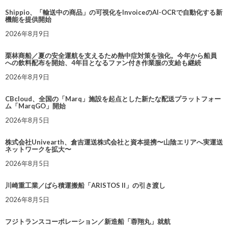
Shippio、「輸送中の商品」の可視化をInvoiceのAI-OCRで自動化する新
機能を提供開始
2026年8月9日
栗林商船／夏の安全運航を支えるため熱中症対策を強化。今年から船員
への飲料配布を開始、4年目となるファン付き作業服の支給も継続
2026年8月9日
CBcloud、全国の「Marq」施設を起点とした新たな配送プラットフォー
ム「MarqGO」開始
2026年8月5日
株式会社Univearth、倉吉運送株式会社と資本提携〜山陰エリアへ実運送
ネットワークを拡大〜
2026年8月5日
川崎重工業／ばら積運搬船「ARISTOS II」の引き渡し
2026年8月5日
フジトランスコーポレーション／新造船「蓉翔丸」就航