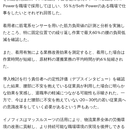
Powerを職場で採用してほしい、55％がSoft-Powerのある職場で仕
事をしたいとそれぞれ回答した。
着用者に筋電系センサーを用いた筋力負荷値の計測と分析を実施し
たところ、特に固定位置での繰り返し作業で最大60％の腰の負荷低
減を確認した。
また、着用有無による業務改善効果を測定すると、着用した場合は
作業時間が短縮し、原材料の運搬業務の平均時間が約6％短縮され
た。
導入検討を行う責任者への定性評価（デプスインタビュー）を確認
した結果、腰部に不安を抱えている従業員が利用した場合に明らか
な効果を実感し、退職率の軽減につながる可能性も示唆された。一
方で、今はまだ腰部に不安を抱えていない20～30代の若い従業員へ
の意識改革をして いく必要があるという声もあった。
イノフィスはマッスルスーツの活用により、物流業界全体の労働環
境の改善に貢献し、より持続可能な職場環境の実現を後押しできる