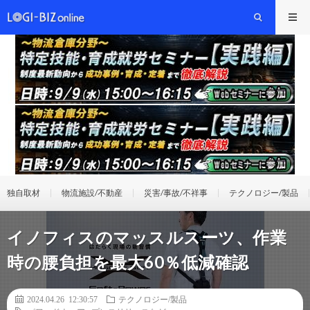
独自取材
物流施設/不動産
災害/事故/不祥事
テクノロジー/製品
イノフィスのマッスルスーツ、作業
時の腰負担を最大60％低減確認
2024.04.26 12:30:57
テクノロジー/製品