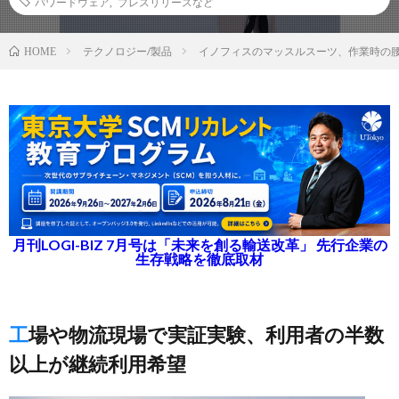
パワードウェア
,
プレスリリースなど
テクノロジー/製品
イノフィスのマッスルスーツ、作業時の腰
HOME
月刊LOGI-BIZ 7月号は「未来を創る輸送改革」 先行企業の
生存戦略を徹底取材
工場や物流現場で実証実験、利用者の半数
以上が継続利用希望