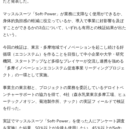
たと発表した。
マッスルスーツ「Soft-Power」が業務に支障なく使用ができるか、
身体的負担感の軽減に役立っているか、導入で事業に好影響を及ぼ
すことができるかの3点について、いずれも有用との検証結果が出た
という。
今回の検証は、東京・多摩地域でイノベーションを起こし続ける好
循環（エコシステム）を作ることを目指して中小企業や大学・研究
機関、スタートアップなど多様なプレイヤーが交流し連携を強める
「多摩イノベーションエコシステム促進事業 リーディングプロジェ
クト」の一環として実施。
事業主の東京都と、プロジェクトの業務を委託しているデロイトベ
ンチャーサポートの協力を得て、4社（森永乳業東京多摩工場、ヒュ
ーテックノオリン、菊池製作所、ナック）の実証フ ィールドで検証
を行った。
実証でマッスルスーツ「Soft-Power」を使った人にアンケート調査
を実施した結果、50％以上が今後も使用したい、45％以上がSoft-