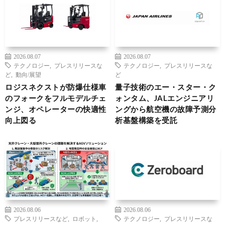
2026.08.07
2026.08.07
テクノロジー
,
プレスリリースな
テクノロジー
,
プレスリリースな
ど
,
動向/展望
ど
ロジスネクストが防爆仕様車
量子技術のエー・スター・ク
のフォークをフルモデルチェ
ォンタム、JALエンジニアリ
ンジ、オペレーターの快適性
ングから航空機の故障予測分
向上図る
析基盤構築を受託
2026.08.06
2026.08.06
プレスリリースなど
,
ロボット
,
テクノロジー
,
プレスリリースな