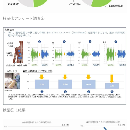
検証①アンケート調査②
検証②-1結果