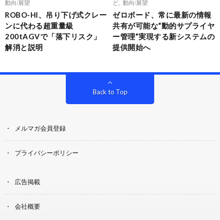
動向/展望
ど
,
動向/展望
ROBO-HI、吊り下げ式クレー
ゼロボード、常に最新の情報
ンに代わる超重量級
共有が可能な“動的サプライヤ
200tAGVで「落下リスク」
ー管理”実現する新システムの
解消と説明
提供開始へ
Back to Top
メルマガ会員登録
プライバシーポリシー
広告掲載
会社概要