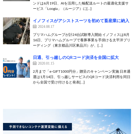
ンドは6月19日、AIを活用した輸配送ルートの最適化支援サ
ービス「Loogia」（ルージア）に[…]
イノフィスがアシストスーツを初めて畜産業に納入
2024.08.17
プリマハムグループが計24台試験導入開始 イノフィスは8月
16日、プリマハムグループで養豚事業を手掛ける太平洋ブリ
ーディング（東京都品川区東品川）が、[…]
日通、引っ越しのQRコード決済を全国に拡大
2020.01.15
2月まで「e-GIFT1000円分」贈呈のキャンペーン実施 日本通
運は1月14日、引っ越しサービスのQRコード決済利用を同日
から全国で受け付けると発表[…]