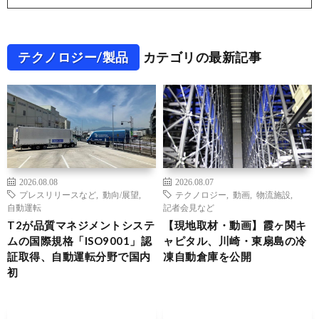
テクノロジー/製品
カテゴリの最新記事
2026.08.08
2026.08.07
プレスリリースなど
,
動向/展望
,
テクノロジー
,
動画
,
物流施設
,
自動運転
記者会見など
T2が品質マネジメントシステ
【現地取材・動画】霞ヶ関キ
ムの国際規格「ISO9001」認
ャピタル、川崎・東扇島の冷
証取得、自動運転分野で国内
凍自動倉庫を公開
初