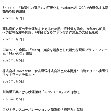
Shippio、「輸送中の商品」の可視化をInvoiceのAI-OCRで自動化する新
機能を提供開始
2026年8月9日
栗林商船／夏の安全運航を支えるため熱中症対策を強化。今年から船員
への飲料配布を開始、4年目となるファン付き作業服の支給も継続
2026年8月9日
CBcloud、全国の「Marq」施設を起点とした新たな配送プラットフォー
ム「MarqGO」開始
2026年8月5日
株式会社Univearth、倉吉運送株式会社と資本提携〜山陰エリアへ実運送
ネットワークを拡大〜
2026年8月5日
川崎重工業／ばら積運搬船「ARISTOS II」の引き渡し
2026年8月5日
フジトランスコーポレーション／新造船「蓉翔丸」就航