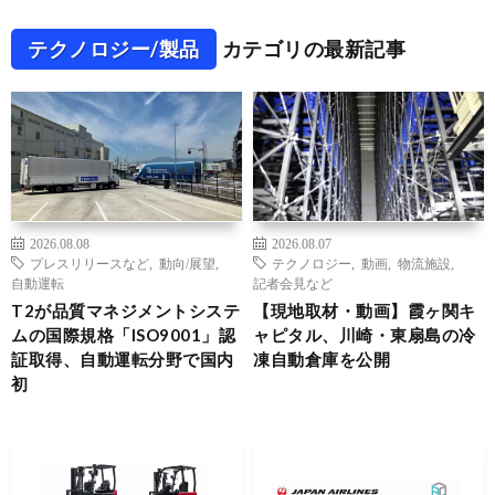
テクノロジー/製品
カテゴリの最新記事
2026.08.08
2026.08.07
プレスリリースなど
,
動向/展望
,
テクノロジー
,
動画
,
物流施設
,
自動運転
記者会見など
T2が品質マネジメントシステ
【現地取材・動画】霞ヶ関キ
ムの国際規格「ISO9001」認
ャピタル、川崎・東扇島の冷
証取得、自動運転分野で国内
凍自動倉庫を公開
初