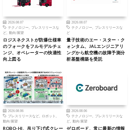
2026.08.07
2026.08.07
テクノロジー
,
プレスリリースな
テクノロジー
,
プレスリリースな
ど
,
動向/展望
ど
ロジスネクストが防爆仕様車
量子技術のエー・スター・ク
のフォークをフルモデルチェ
ォンタム、JALエンジニアリ
ンジ、オペレーターの快適性
ングから航空機の故障予測分
向上図る
析基盤構築を受託
2026.08.06
2026.08.06
プレスリリースなど
,
ロボット
,
テクノロジー
,
プレスリリースな
動向/展望
ど
,
動向/展望
ROBO-HI、吊り下げ式クレー
ゼロボード、常に最新の情報