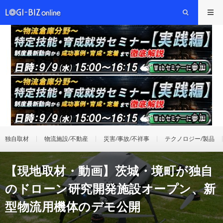
独自取材
物流施設/不動産
災害/事故/不祥事
テクノロジー/製品
【現地取材・動画】茨城・境町が独自
のドローン研究開発施設オープン、新
型物流用機体のデモ公開