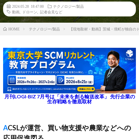
2024.05.28 18:47:00
テクノロジー/製品
動画
,
ドローン
,
記者会見など
テクノロジー/製品
【現地取材・動画】茨城・境町が独自の
HOME
月刊LOGI-BIZ 7月号は「未来を創る輸送改革」 先行企業の
生存戦略を徹底取材
ACSLが運営、買い物支援や農業などへの
応用促進図る