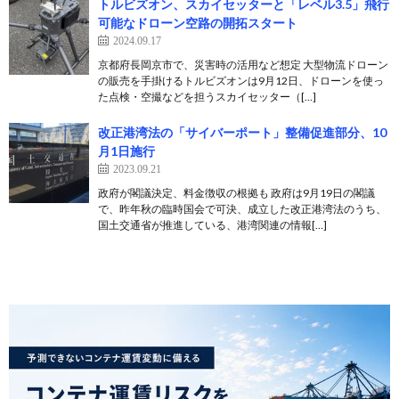
トルビズオン、スカイセッターと「レベル3.5」飛行
可能なドローン空路の開拓スタート
2024.09.17
京都府長岡京市で、災害時の活用など想定 大型物流ドローン
の販売を手掛けるトルビズオンは9月12日、ドローンを使っ
た点検・空撮などを担うスカイセッター（[…]
改正港湾法の「サイバーポート」整備促進部分、10
月1日施行
2023.09.21
政府が閣議決定、料金徴収の根拠も 政府は9月19日の閣議
で、昨年秋の臨時国会で可決、成立した改正港湾法のうち、
国土交通省が推進している、港湾関連の情報[…]