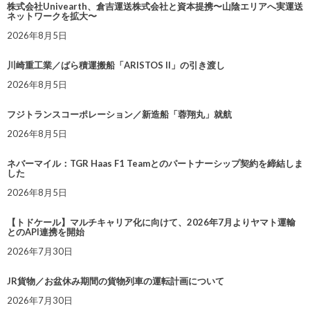
株式会社Univearth、倉吉運送株式会社と資本提携〜山陰エリアへ実運送
ネットワークを拡大〜
2026年8月5日
川崎重工業／ばら積運搬船「ARISTOS II」の引き渡し
2026年8月5日
フジトランスコーポレーション／新造船「蓉翔丸」就航
2026年8月5日
ネバーマイル：TGR Haas F1 Teamとのパートナーシップ契約を締結しま
した
2026年8月5日
【トドケール】マルチキャリア化に向けて、2026年7月よりヤマト運輸
とのAPI連携を開始
2026年7月30日
JR貨物／お盆休み期間の貨物列車の運転計画について
2026年7月30日