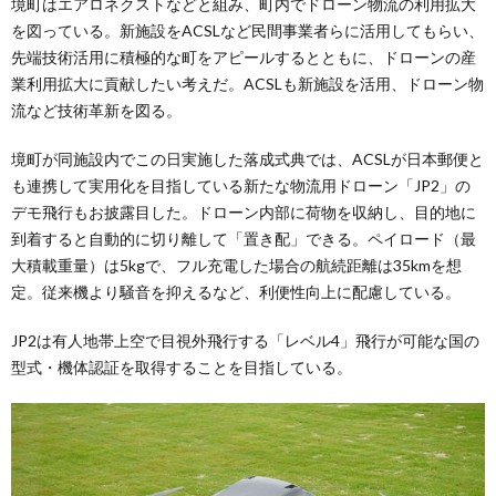
境町はエアロネクストなどと組み、町内でドローン物流の利用拡大
を図っている。新施設をACSLなど民間事業者らに活用してもらい、
先端技術活用に積極的な町をアピールするとともに、ドローンの産
業利用拡大に貢献したい考えだ。ACSLも新施設を活用、ドローン物
流など技術革新を図る。
境町が同施設内でこの日実施した落成式典では、ACSLが日本郵便と
も連携して実用化を目指している新たな物流用ドローン「JP2」の
デモ飛行もお披露目した。ドローン内部に荷物を収納し、目的地に
到着すると自動的に切り離して「置き配」できる。ペイロード（最
大積載重量）は5kgで、フル充電した場合の航続距離は35kmを想
定。従来機より騒音を抑えるなど、利便性向上に配慮している。
JP2は有人地帯上空で目視外飛行する「レベル4」飛行が可能な国の
型式・機体認証を取得することを目指している。