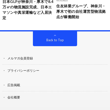
日本GLPが神奈川・厚木で8.4
住友林業グループ、神奈川・
万㎡の物流施設完成、日本エ
厚木で初の自社運営型物流拠
マソンや真栄運輸など入居決
点が稼働開始
定
Back to Top
メルマガ会員登録
プライバシーポリシー
広告掲載
会社概要