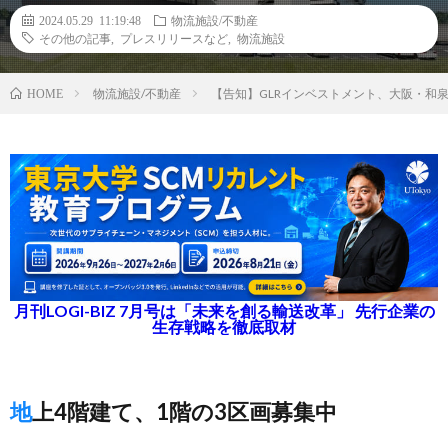
2024.05.29 11:19:48
物流施設/不動産
その他の記事
,
プレスリリースなど
,
物流施設
物流施設/不動産
【告知】GLRインベストメント、大阪・和泉
HOME
月刊LOGI-BIZ 7月号は「未来を創る輸送改革」 先行企業の
生存戦略を徹底取材
地上4階建て、1階の3区画募集中