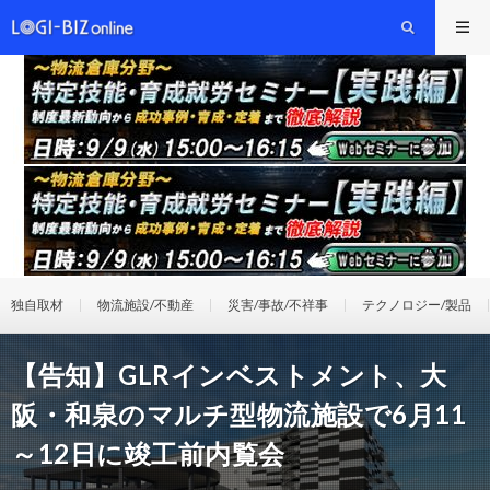
独自取材
物流施設/不動産
災害/事故/不祥事
テクノロジー/製品
【告知】GLRインベストメント、大
阪・和泉のマルチ型物流施設で6月11
～12日に竣工前内覧会