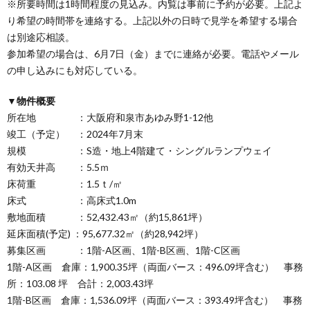
※所要時間は1時間程度の見込み。内覧は事前に予約が必要。上記よ
り希望の時間帯を連絡する。上記以外の日時で見学を希望する場合
は別途応相談。
参加希望の場合は、6月7日（金）までに連絡が必要。電話やメール
の申し込みにも対応している。
▼物件概要
所在地 ：大阪府和泉市あゆみ野1-12他
竣工（予定） ：2024年7月末
規模 ：S造・地上4階建て・シングルランプウェイ
有効天井高 ：5.5ｍ
床荷重 ：1.5ｔ/㎡
床式 ：高床式1.0m
敷地面積 ：52,432.43㎡（約15,861坪）
延床面積(予定) ：95,677.32㎡（約28,942坪）
募集区画 ：1階-A区画、1階-B区画、1階-C区画
1階-A区画 倉庫：1,900.35坪（両面バース：496.09坪含む） 事務
所：103.08 坪 合計：2,003.43坪
1階-B区画 倉庫：1,536.09坪（両面バース：393.49坪含む） 事務