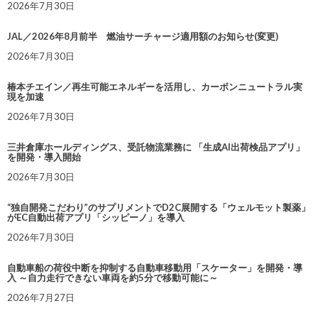
2026年7月30日
JAL／2026年8月前半 燃油サーチャージ適用額のお知らせ(変更)
2026年7月30日
椿本チエイン／再生可能エネルギーを活用し、カーボンニュートラル実
現を加速
2026年7月30日
三井倉庫ホールディングス、受託物流業務に 「生成AI出荷検品アプリ」
を開発・導入開始
2026年7月30日
“独自開発こだわり”のサプリメントでD2C展開する「ウェルモット製薬」
がEC自動出荷アプリ「シッピーノ」を導入
2026年7月30日
自動車船の荷役中断を抑制する自動車移動用「スケーター」を開発・導
入 ～自力走行できない車両を約5分で移動可能に～
2026年7月27日