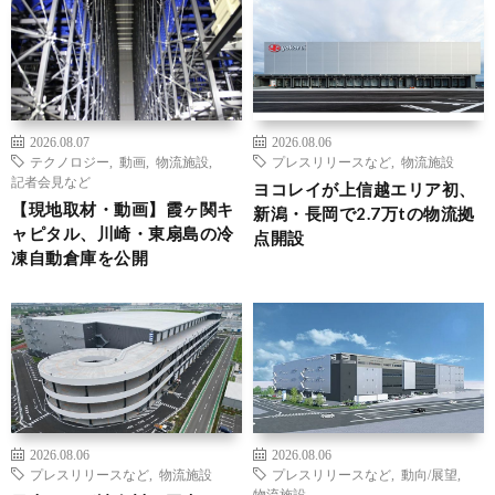
2026.08.07
2026.08.06
テクノロジー
,
動画
,
物流施設
,
プレスリリースなど
,
物流施設
記者会見など
ヨコレイが上信越エリア初、
【現地取材・動画】霞ヶ関キ
新潟・長岡で2.7万tの物流拠
ャピタル、川崎・東扇島の冷
点開設
凍自動倉庫を公開
2026.08.06
2026.08.06
プレスリリースなど
,
物流施設
プレスリリースなど
,
動向/展望
,
物流施設