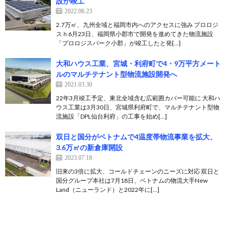
設が竣工
2022.06.23
2.7万㎡、九州全域と福岡市内へのアクセスに強み プロロジ
スｈ6月23日、福岡県小郡市で開発を進めてきた物流施設
「プロロジスパーク小郡」が竣工したと発[…]
大和ハウス工業、宮城・利府町で4・9万平方メート
ルのマルチテナント型物流施設開発へ
2021.03.30
22年3月竣工予定、東北全域含む広範囲カバー可能に 大和ハ
ウス工業は3月30日、宮城県利府町で、マルチテナント型物
流施設「DPL仙台利府」の工事を始め[…]
双日と国分がベトナムで4温度帯物流事業を拡大、
3.6万㎡の新倉庫開設
2023.07.18
旧来の3倍に拡大、コールドチェーンのニーズに対応 双日と
国分グループ本社は7月18日、ベトナムの物流大手New
Land（ニューランド）と2022年に[…]