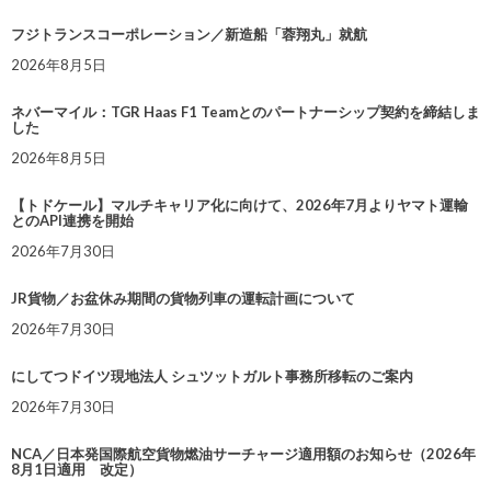
フジトランスコーポレーション／新造船「蓉翔丸」就航
2026年8月5日
ネバーマイル：TGR Haas F1 Teamとのパートナーシップ契約を締結しま
した
2026年8月5日
【トドケール】マルチキャリア化に向けて、2026年7月よりヤマト運輸
とのAPI連携を開始
2026年7月30日
JR貨物／お盆休み期間の貨物列車の運転計画について
2026年7月30日
にしてつドイツ現地法人 シュツットガルト事務所移転のご案内
2026年7月30日
NCA／日本発国際航空貨物燃油サーチャージ適用額のお知らせ（2026年
8月1日適用 改定）