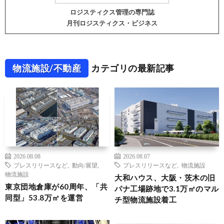
ロジスティクス管理の専門誌
月刊ロジスティクス・ビジネス
物流施設/不動産
カテゴリの最新記事
2026.08.08
2026.08.07
プレスリリースなど
,
動向/展望
,
プレスリリースなど
,
物流施設
物流施設
大和ハウス、大阪・茨木の旧
東京団地倉庫が60周年、「共
パナ工場跡地で3.1万㎡のマル
同型」53.8万㎡を運営
チ型物流施設着工