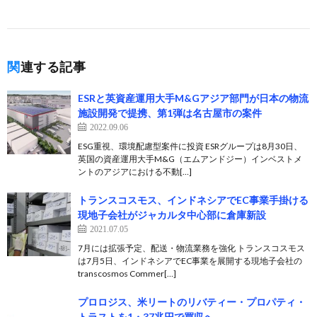
関連する記事
ESRと英資産運用大手M&Gアジア部門が日本の物流
施設開発で提携、第1弾は名古屋市の案件
2022.09.06
ESG重視、環境配慮型案件に投資 ESRグループは8月30日、
英国の資産運⽤⼤⼿M&G（エムアンドジー）インベストメ
ントのアジアにおける不動[…]
トランスコスモス、インドネシアでEC事業手掛ける
現地子会社がジャカルタ中心部に倉庫新設
2021.07.05
7月には拡張予定、配送・物流業務を強化 トランスコスモス
は7月5日、インドネシアでEC事業を展開する現地子会社の
transcosmos Commer[…]
プロロジス、米リートのリバティー・プロパティ・
トラストを1・37兆円で買収へ