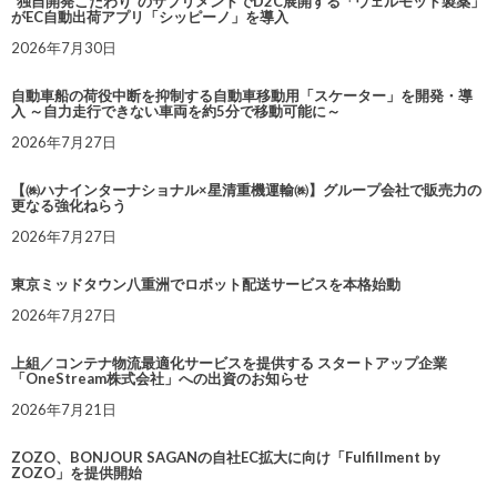
“独自開発こだわり”のサプリメントでD2C展開する「ウェルモット製薬」
がEC自動出荷アプリ「シッピーノ」を導入
2026年7月30日
自動車船の荷役中断を抑制する自動車移動用「スケーター」を開発・導
入 ～自力走行できない車両を約5分で移動可能に～
2026年7月27日
【㈱ハナインターナショナル×星清重機運輸㈱】グループ会社で販売力の
更なる強化ねらう
2026年7月27日
東京ミッドタウン八重洲でロボット配送サービスを本格始動
2026年7月27日
上組／コンテナ物流最適化サービスを提供する スタートアップ企業
「OneStream株式会社」への出資のお知らせ
2026年7月21日
ZOZO、BONJOUR SAGANの自社EC拡大に向け「Fulfillment by
ZOZO」を提供開始