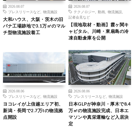
2026.08.07
2026.08.07
プレスリリースなど
,
物流施設
テクノロジー
,
動画
,
物流施設
,
記者会見など
大和ハウス、大阪・茨木の旧
【現地取材・動画】霞ヶ関キ
パナ工場跡地で3.1万㎡のマル
ャピタル、川崎・東扇島の冷
チ型物流施設着工
凍自動倉庫を公開
2026.08.06
2026.08.06
プレスリリースなど
,
物流施設
プレスリリースなど
,
物流施設
ヨコレイが上信越エリア初、
日本GLPが神奈川・厚木で8.4
新潟・長岡で2.7万tの物流拠
万㎡の物流施設完成、日本エ
点開設
マソンや真栄運輸など入居決
定