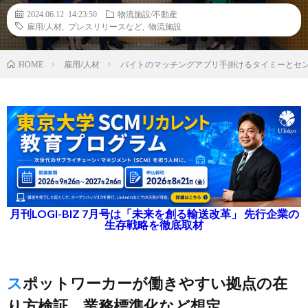
2024.06.12 14:23:50
物流施設/不動産
雇用/人材
,
プレスリリースなど
,
物流施設
雇用/人材
バイトのマッチングアプリ手掛けるタイミーとセ
HOME
月刊LOGI-BIZ 7月号は「未来を創る輸送改革」 先行企業の
生存戦略を徹底取材
スポットワーカーが働きやすい拠点の在
り方検証、業務標準化など想定