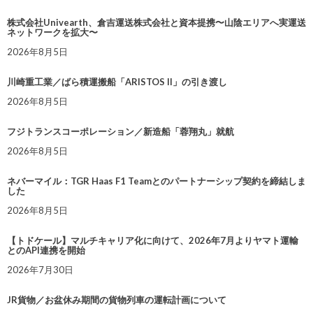
株式会社Univearth、倉吉運送株式会社と資本提携〜山陰エリアへ実運送
ネットワークを拡大〜
2026年8月5日
川崎重工業／ばら積運搬船「ARISTOS II」の引き渡し
2026年8月5日
フジトランスコーポレーション／新造船「蓉翔丸」就航
2026年8月5日
ネバーマイル：TGR Haas F1 Teamとのパートナーシップ契約を締結しま
した
2026年8月5日
【トドケール】マルチキャリア化に向けて、2026年7月よりヤマト運輸
とのAPI連携を開始
2026年7月30日
JR貨物／お盆休み期間の貨物列車の運転計画について