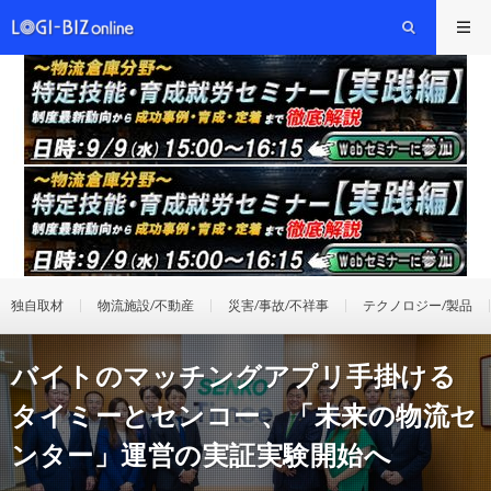
独自取材
物流施設/不動産
災害/事故/不祥事
テクノロジー/製品
バイトのマッチングアプリ手掛ける
タイミーとセンコー、「未来の物流セ
ンター」運営の実証実験開始へ