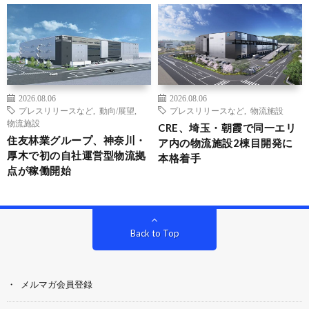
2026.08.06
2026.08.06
プレスリリースなど
,
動向/展望
,
プレスリリースなど
,
物流施設
物流施設
CRE、埼玉・朝霞で同一エリ
住友林業グループ、神奈川・
ア内の物流施設2棟目開発に
厚木で初の自社運営型物流拠
本格着手
点が稼働開始
Back to Top
メルマガ会員登録