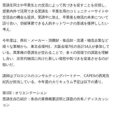
受講生同士や卒業生との交流によって気づきを促すことを目指し、
授業内外で活用できる受講生・卒業生用のコミュニティーサイトや
交流会の機会も提供。受講中に加え、卒業後も物流の未来について
語り合い、切磋琢磨できる人的ネットワークの形成を後押ししたい
考え。
今年度は、商社・メーカー・消費財・食品卸・流通・物流企業など
様々な業種から、東京会場9社、大阪会場7社の合計16人が参加して
いる。異業種の受講生が交わることで、各々の現場での課題を理解
し合い、次世代物流に向けた新しい発想や気づきを促進させるのが
狙いだ。
講師はプロロジスのコンサルティングパートナー、CAPESの西尾浩
紀氏が担当している。今年度のカリキュラム予定は以下の通り。
第1回：オリエンテーション
受講生自己紹介：各自の業務概要説明と課題の共有／ディスカッシ
ョン