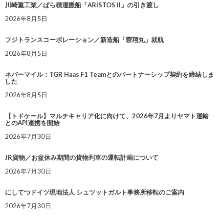
川崎重工業／ばら積運搬船「ARISTOS II」の引き渡し
2026年8月5日
フジトランスコーポレーション／新造船「蓉翔丸」就航
2026年8月5日
ネバーマイル：TGR Haas F1 Teamとのパートナーシップ契約を締結しま
した
2026年8月5日
【トドケール】マルチキャリア化に向けて、2026年7月よりヤマト運輸
とのAPI連携を開始
2026年7月30日
JR貨物／お盆休み期間の貨物列車の運転計画について
2026年7月30日
にしてつドイツ現地法人 シュツットガルト事務所移転のご案内
2026年7月30日