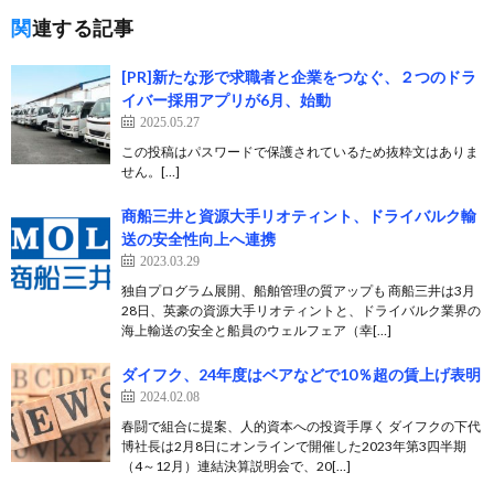
関連する記事
[PR]新たな形で求職者と企業をつなぐ、２つのドラ
イバー採用アプリが6月、始動
2025.05.27
この投稿はパスワードで保護されているため抜粋文はありま
せん。[…]
商船三井と資源大手リオティント、ドライバルク輸
送の安全性向上へ連携
2023.03.29
独自プログラム展開、船舶管理の質アップも 商船三井は3月
28日、英豪の資源大手リオティントと、ドライバルク業界の
海上輸送の安全と船員のウェルフェア（幸[…]
ダイフク、24年度はベアなどで10％超の賃上げ表明
2024.02.08
春闘で組合に提案、人的資本への投資手厚く ダイフクの下代
博社長は2月8日にオンラインで開催した2023年第3四半期
（4～12月）連結決算説明会で、20[…]