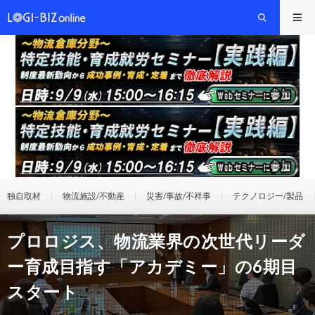
独自取材
物流施設/不動産
災害/事故/不祥事
テクノロジー/製品
プロロジス、物流業界の次世代リーダ
ー育成目指す「アカデミー」の6期目
スタート