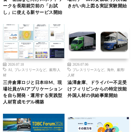
ークを長期就労前の「お試
きがい向上図る実証実験開始
し」に使える新サービス開始
2026.07.18
2026.07.06
AI
,
プレスリリースなど
,
雇用/人
プレスリリースなど
,
海外
,
雇用/
材
人材
三井倉庫ロジと日本IBM、現
澁澤倉庫、ドライバー不足受
場社員がAIアプリケーション
けフィリピンからの特定技能
を自ら開発・運用する実践型
外国人材の供給事業開始
人材育成モデル構築