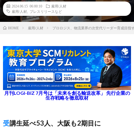
2024.06.15 06:00:10
雇用/人材
雇用/人材
,
プレスリリースなど
雇用/人材
プロロジス、物流業界の次世代リーダー育成目指す
HOME
月刊LOGI-BIZ 7月号は「未来を創る輸送改革」 先行企業の
生存戦略を徹底取材
受講生延べ53人、大阪も2期目に