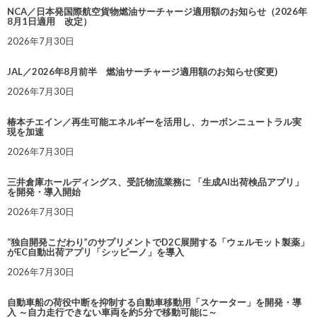
NCA／日本発国際航空貨物燃油サーチャージ適用額のお知らせ（2026年
8月1日適用 改定）
2026年7月30日
JAL／2026年8月前半 燃油サーチャージ適用額のお知らせ(変更)
2026年7月30日
椿本チエイン／再生可能エネルギーを活用し、カーボンニュートラル実
現を加速
2026年7月30日
三井倉庫ホールディングス、受託物流業務に 「生成AI出荷検品アプリ」
を開発・導入開始
2026年7月30日
“独自開発こだわり”のサプリメントでD2C展開する「ウェルモット製薬」
がEC自動出荷アプリ「シッピーノ」を導入
2026年7月30日
自動車船の荷役中断を抑制する自動車移動用「スケーター」を開発・導
入 ～自力走行できない車両を約5分で移動可能に～