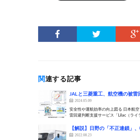
関連する記事
JALと三菱重工、航空機の被
2024.05.09
安全性や運航効率の向上図る 日本航空
雷回避判断支援サービス「Lilac（ライラ
【解説】日野の「不正連鎖」、
2022.08.23