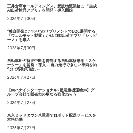
三井倉庫ホールディングス、受託物流業務に 「生成
AI出荷検品アプリ」を開発・導入開始
2026年7月30日
“独自開発こだわり”のサプリメントでD2C展開する
「ウェルモット製薬」がEC自動出荷アプリ「シッピ
ーノ」を導入
2026年7月30日
自動車船の荷役中断を抑制する自動車移動用「スケ
ーター」を開発・導入 ～自力走行できない車両を約
5分で移動可能に～
2026年7月27日
【㈱ハナインターナショナル×星清重機運輸㈱】グ
ループ会社で販売力の更なる強化ねらう
2026年7月27日
東京ミッドタウン八重洲でロボット配送サービスを
本格始動
2026年7月27日