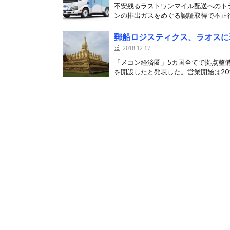
不安残るラストワンマイル配送へのト
ンの排出ガスをめぐる認証取得で不正行
郵船ロジスティクス、ラオスに
2018.12.17
「メコン経済圏」5カ国全てで拠点整
を開設したと発表した。営業開始は2019