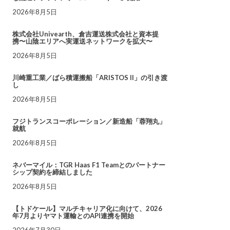
2026年8月5日
株式会社Univearth、倉吉運送株式会社と資本提
携〜山陰エリアへ実運送ネットワークを拡大〜
2026年8月5日
川崎重工業／ばら積運搬船「ARISTOS II」の引き渡
し
2026年8月5日
フジトランスコーポレーション／新造船「蓉翔丸」
就航
2026年8月5日
ネバーマイル：TGR Haas F1 Teamとのパートナー
シップ契約を締結しました
2026年8月5日
【トドケール】マルチキャリア化に向けて、2026
年7月よりヤマト運輸とのAPI連携を開始
2026年7月30日