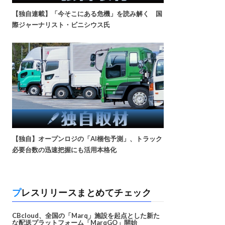
【独自連載】「今そこにある危機」を読み解く 国
際ジャーナリスト・ビニシウス氏
【独自】オープンロジの「AI梱包予測」、トラック
必要台数の迅速把握にも活用本格化
プレスリリースまとめてチェック
CBcloud、全国の「Marq」施設を起点とした新た
な配送プラットフォーム「MarqGO」開始