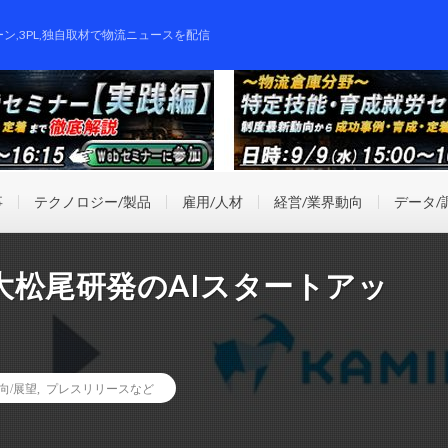
ーン,3PL,独自取材で物流ニュースを配信
事
テクノロジー/製品
雇用/人材
経営/業界動向
データ/
大松尾研発のAIスタートアッ
向/展望
,
プレスリリースなど