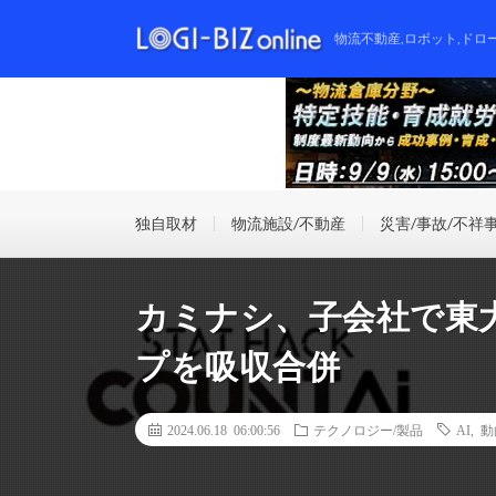
物流不動産,ロボット,ドロ
独自取材
物流施設/不動産
災害/事故/不祥
カミナシ、子会社で東
プを吸収合併
2024.06.18 06:00:56
テクノロジー/製品
AI
,
動