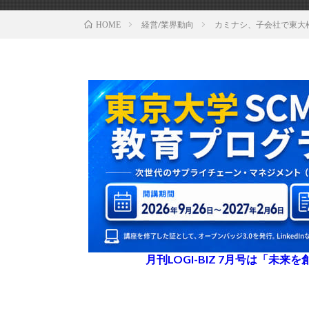
経営/業界動向
カミナシ、子会社で東大
HOME
月刊LOGI-BIZ 7月号は「未