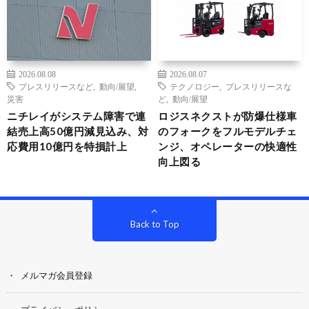
2026.08.08
2026.08.07
プレスリリースなど
,
動向/展望
,
テクノロジー
,
プレスリリースな
災害
ど
,
動向/展望
ニチレイがシステム障害で連
ロジスネクストが防爆仕様車
結売上高50億円減見込み、対
のフォークをフルモデルチェ
応費用10億円を特損計上
ンジ、オペレーターの快適性
向上図る
Back to Top
メルマガ会員登録