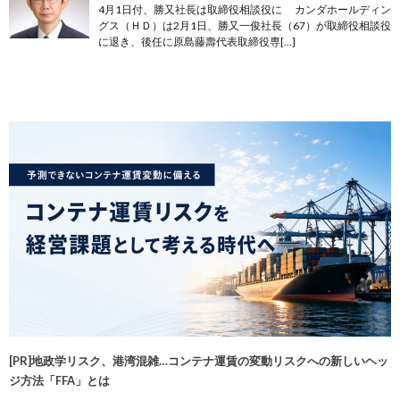
4月1日付、勝又社長は取締役相談役に カンダホールディン
グス（ＨＤ）は2月1日、勝又一俊社長（67）が取締役相談役
に退き、後任に原島藤壽代表取締役専[…]
[PR]地政学リスク、港湾混雑…コンテナ運賃の変動リスクへの新しいヘッ
ジ方法「FFA」とは