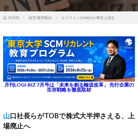
経営/業界動向
エスラインのMBOが事実上成立
HOME
月刊LOGI-BIZ 7月号は「未来を創る輸送改革」 先行企業の
生存戦略を徹底取材
山口社長らがTOBで株式大半押さえる、上
場廃止へ