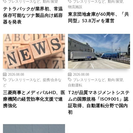
プレスリリースなど
,
動向/展望
プレスリリースなど
,
動向/展望
,
物流施設
テトラパックが業界初、常温
東京団地倉庫が60周年、「共
保存可能なツナ製品向け紙容
同型」53.8万㎡を運営
器を発表
2026.08.08
2026.08.08
プレスリリースなど
,
提携/合弁な
プレスリリースなど
,
動向/展望
,
ど
自動運転
三菱商事とメディパルHD、医
T2が品質マネジメントシステ
療機関の経営効率化支援で連
ムの国際規格「ISO9001」認
携強化
証取得、自動運転分野で国内
初