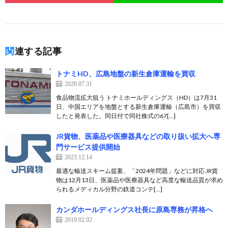
関連する記事
トナミHD、広島地盤の新生倉庫運輸を買収
2020.07.31
食品物流拡大狙う トナミホールディングス（HD）は7月31
日、中国エリアを地盤とする新生倉庫運輸（広島市）を買収
したと発表した。同日付で同社株式の67[…]
JR貨物、医薬品や医療器具などの取り扱い拡大へ専
門サービス提供開始
2023.12.14
最適な輸送スキーム提案、「2024年問題」などに対応 JR貨
物は12月13日、医薬品や医療器具など高度な輸送品質が求め
られるメディカル分野の鉄道コンテ[…]
カンダホールディングス社長に原島専務が昇格へ
2019.02.02