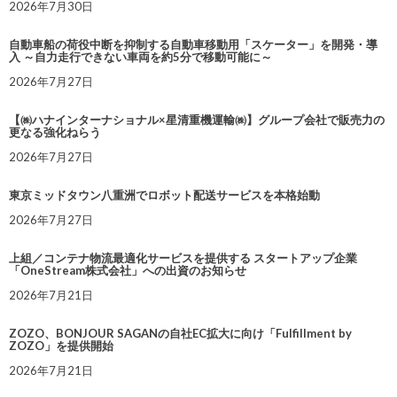
2026年7月30日
自動車船の荷役中断を抑制する自動車移動用「スケーター」を開発・導
入 ～自力走行できない車両を約5分で移動可能に～
2026年7月27日
【㈱ハナインターナショナル×星清重機運輸㈱】グループ会社で販売力の
更なる強化ねらう
2026年7月27日
東京ミッドタウン八重洲でロボット配送サービスを本格始動
2026年7月27日
上組／コンテナ物流最適化サービスを提供する スタートアップ企業
「OneStream株式会社」への出資のお知らせ
2026年7月21日
ZOZO、BONJOUR SAGANの自社EC拡大に向け「Fulfillment by
ZOZO」を提供開始
2026年7月21日