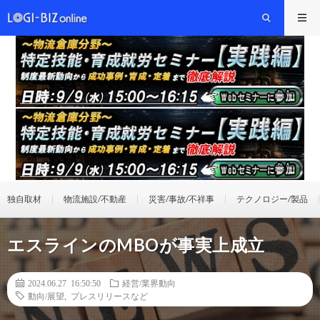
独自取材
物流施設/不動産
災害/事故/不祥事
テクノロジー/製品
エスラインのMBOが事実上成立
2024.06.27 16:50:50
経営/業界動向
動向/展望
,
プレスリリースなど