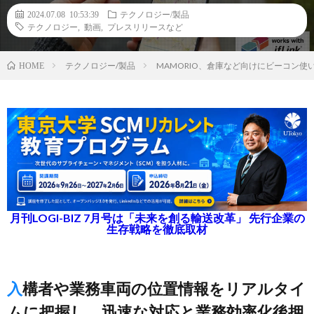
2024.07.08 10:53:39
テクノロジー/製品
テクノロジー
,
動画
,
プレスリリースなど
テクノロジー/製品
MAMORIO、倉庫など向けにビーコン
HOME
月刊LOGI-BIZ 7月号は「未来を創る輸送改革」 先行企業の
生存戦略を徹底取材
入構者や業務車両の位置情報をリアルタイ
ムに把握し、迅速な対応と業務効率化後押