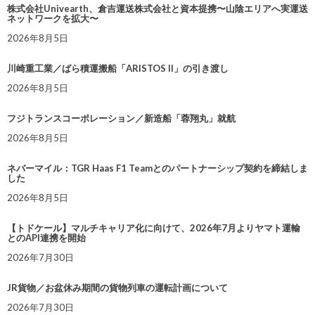
株式会社Univearth、倉吉運送株式会社と資本提携〜山陰エリアへ実運送
ネットワークを拡大〜
2026年8月5日
川崎重工業／ばら積運搬船「ARISTOS II」の引き渡し
2026年8月5日
フジトランスコーポレーション／新造船「蓉翔丸」就航
2026年8月5日
ネバーマイル：TGR Haas F1 Teamとのパートナーシップ契約を締結しま
した
2026年8月5日
【トドケール】マルチキャリア化に向けて、2026年7月よりヤマト運輸
とのAPI連携を開始
2026年7月30日
JR貨物／お盆休み期間の貨物列車の運転計画について
2026年7月30日