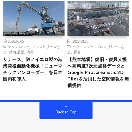
2026.08.05
2026.08.05
テクノロジー
,
プレスリリースな
テクノロジー
,
プレスリリースな
ど
,
動向/展望
,
海外
ど
,
災害
サナース、独ノイエロ製の港
【熊本地震】復旧・復興支援
湾荷役自動化機械「ニューマ
へ高精度3次元点群データと
チックアンローダー」を日本
Google Photorealistic 3D
国内初導入
Tilesを活用した空間情報を無
償提供
Back to Top