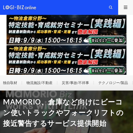
独自取材
物流施設/不動産
災害/事故/不祥事
テクノロジー/製品
MAMORIO、倉庫など向けにビーコ
ン使いトラックやフォークリフトの
接近警告するサービス提供開始