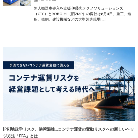
無人搬送車導入を支援 伊藤忠テクノソリューションズ
（CTC）とROBO-HI（旧ZMP）の両社は8月4日、重工、造
船、鉄鋼、建設機械などの大型製造現場[…]
[PR]地政学リスク、港湾混雑…コンテナ運賃の変動リスクへの新しいヘッ
ジ方法「FFA」とは