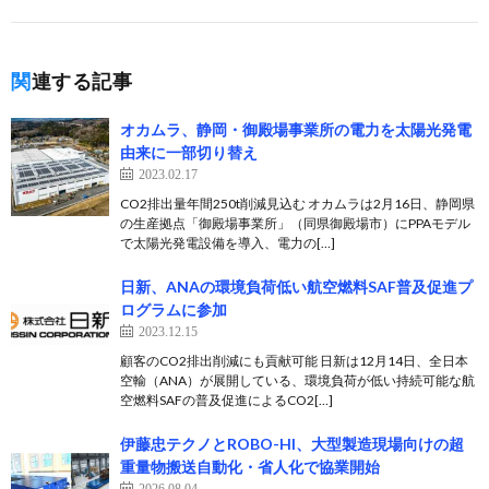
関連する記事
オカムラ、静岡・御殿場事業所の電力を太陽光発電
由来に一部切り替え
2023.02.17
CO2排出量年間250t削減見込む オカムラは2月16日、静岡県
の生産拠点「御殿場事業所」（同県御殿場市）にPPAモデル
で太陽光発電設備を導入、電力の[…]
日新、ANAの環境負荷低い航空燃料SAF普及促進プ
ログラムに参加
2023.12.15
顧客のCO2排出削減にも貢献可能 日新は12月14日、全日本
空輸（ANA）が展開している、環境負荷が低い持続可能な航
空燃料SAFの普及促進によるCO2[…]
伊藤忠テクノとROBO-HI、大型製造現場向けの超
重量物搬送自動化・省人化で協業開始
2026.08.04