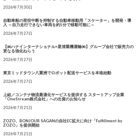
2026年7月30日
自動車船の荷役中断を抑制する自動車移動用「スケーター」を開発・導
入 ～自力走行できない車両を約5分で移動可能に～
2026年7月27日
【㈱ハナインターナショナル×星清重機運輸㈱】グループ会社で販売力の
更なる強化ねらう
2026年7月27日
東京ミッドタウン八重洲でロボット配送サービスを本格始動
2026年7月27日
上組／コンテナ物流最適化サービスを提供する スタートアップ企業
「OneStream株式会社」への出資のお知らせ
2026年7月21日
ZOZO、BONJOUR SAGANの自社EC拡大に向け「Fulfillment by
ZOZO」を提供開始
2026年7月21日