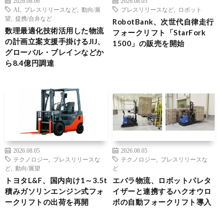
2026.08.06
2026.08.05
AI
,
プレスリリースなど
,
動向/展
プレスリリースなど
,
ロボット
望
,
提携/合弁など
RobotBank、次世代自律走行
数理最適化技術活用した物流
フォークリフト「StarFork
の計画立案支援手掛けるJIJ、
1500」の販売を開始
グローバル・ブレインなどか
ら8.4億円調達
2026.08.05
2026.08.05
テクノロジー
,
プレスリリースな
テクノロジー
,
プレスリリースな
ど
,
動向/展望
ど
トヨタL&F、国内向け1～3.5t
エバラ物流、ロボットパレタ
積みガソリンエンジン式フォ
イザーと連携するハクオウロ
ークリフトの出荷を再開
ボの自動フォークリフト導入