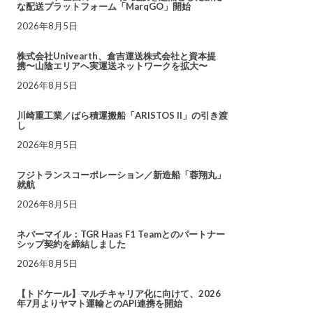
な配送プラットフォーム「MarqGO」開始
2026年8月5日
株式会社Univearth、倉吉運送株式会社と資本提
携〜山陰エリアへ実運送ネットワークを拡大〜
2026年8月5日
川崎重工業／ばら積運搬船「ARISTOS II」の引き渡
し
2026年8月5日
フジトランスコーポレーション／新造船「蓉翔丸」
就航
2026年8月5日
ネバーマイル：TGR Haas F1 Teamとのパートナー
シップ契約を締結しました
2026年8月5日
【トドケール】マルチキャリア化に向けて、2026
年7月よりヤマト運輸とのAPI連携を開始