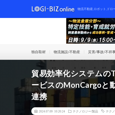
物流不動産,ロボット,ドロ
独自取材
物流施設/不動産
災害/事故/不祥
貿易効率化システムのTr
ービスのMonCargo
連携
2024.07.09 10:20:24
テクノロジー/製品
テクノ