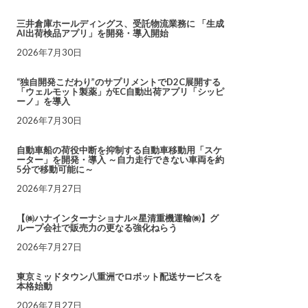
三井倉庫ホールディングス、受託物流業務に 「生成
AI出荷検品アプリ」を開発・導入開始
2026年7月30日
“独自開発こだわり”のサプリメントでD2C展開する
「ウェルモット製薬」がEC自動出荷アプリ「シッピ
ーノ」を導入
2026年7月30日
自動車船の荷役中断を抑制する自動車移動用「スケ
ーター」を開発・導入 ～自力走行できない車両を約
5分で移動可能に～
2026年7月27日
【㈱ハナインターナショナル×星清重機運輸㈱】グ
ループ会社で販売力の更なる強化ねらう
2026年7月27日
東京ミッドタウン八重洲でロボット配送サービスを
本格始動
2026年7月27日