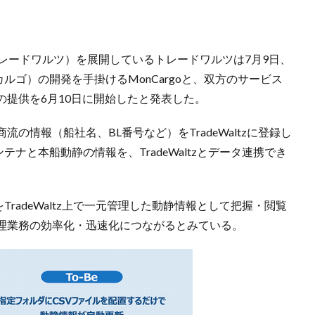
」（トレードワルツ）を展開しているトレードワルツは7月9日、
カルゴ）の開発を手掛けるMonCargoと、双方のサービス
提供を6月10日に開始したと発表した。
の情報（船社名、BL番号など）をTradeWaltzに登録し
ンテナと本船動静の情報を、TradeWaltzとデータ連携でき
をTradeWaltz上で一元管理した動静情報として把握・閲覧
理業務の効率化・迅速化につながるとみている。