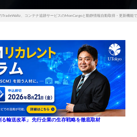
TradeWaltz、コンテナ追跡サービスのMonCargoと動静情報自動取得・更新機能
来を創る輸送改革」 先行企業の生存戦略を徹底取材