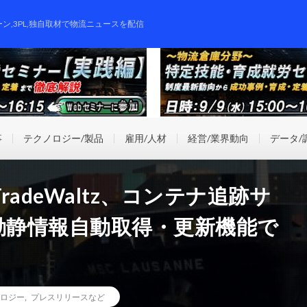
ーン,3PL,独自取材で物流ニュースを配信
事
テクノロジー/製品
雇用/人材
経営/業界動向
データ/
adeWaltz、コンテナ追跡サ
と動静情報自動取得・更新機能で
ロジー
,
プレスリリースなど