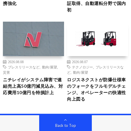
携強化
証取得、自動運転分野で国内
初
2026.08.08
2026.08.07
プレスリリースなど
,
動向/展望
,
テクノロジー
,
プレスリリースな
災害
ど
,
動向/展望
ニチレイがシステム障害で連
ロジスネクストが防爆仕様車
結売上高50億円減見込み、対
のフォークをフルモデルチェ
応費用10億円を特損計上
ンジ、オペレーターの快適性
向上図る
Back to Top