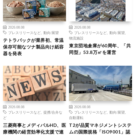
2026.08.08
2026.08.08
プレスリリースなど
,
動向/展望
プレスリリースなど
,
動向/展望
,
物流施設
テトラパックが業界初、常温
東京団地倉庫が60周年、「共
保存可能なツナ製品向け紙容
同型」53.8万㎡を運営
器を発表
2026.08.08
2026.08.08
プレスリリースなど
,
提携/合弁な
プレスリリースなど
,
動向/展望
,
ど
自動運転
三菱商事とメディパルHD、医
T2が品質マネジメントシステ
療機関の経営効率化支援で連
ムの国際規格「ISO9001」認