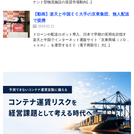
ナント型物流施設の賃貸市場動向[…]
【動画】楽天と中国ＥＣ大手の京東集団、無人配送
で提携
2019.02.21
ドローンや配送ロボット導入、日本で早期の実用化目指す
楽天と中国でインターネット通販サイト「京東商城（ＪＤ．
ｃｏｍ）」を運営するＥＣ（電子商取引）大[…]