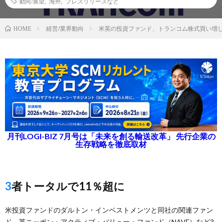
動向/展望
,
海外
,
プレスリリースなど
経営/業界動向
米英の投資ファンド、トランコム株式買い増
HOME
月刊LOGI-BIZ 7月号は「未来を創る輸送改革」 先行企業の
生存戦略を徹底取材
3者トータルで11％超に
米投資ファンドのダルトン・インベストメンツと同社の関連ファン
ド、英ニッポン・アクティブ・バリュー・ファンド（NAVF）など3