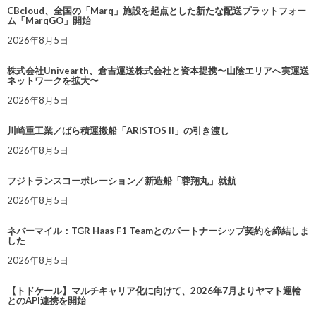
CBcloud、全国の「Marq」施設を起点とした新たな配送プラットフォー
ム「MarqGO」開始
2026年8月5日
株式会社Univearth、倉吉運送株式会社と資本提携〜山陰エリアへ実運送
ネットワークを拡大〜
2026年8月5日
川崎重工業／ばら積運搬船「ARISTOS II」の引き渡し
2026年8月5日
フジトランスコーポレーション／新造船「蓉翔丸」就航
2026年8月5日
ネバーマイル：TGR Haas F1 Teamとのパートナーシップ契約を締結しま
した
2026年8月5日
【トドケール】マルチキャリア化に向けて、2026年7月よりヤマト運輸
とのAPI連携を開始