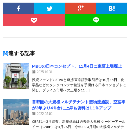
関連する記事
MBOの日本コンセプト、11月4日に東証上場廃止
2025.10.31
投資ファンドJ-STARと連携 東京証券取引所は10月15日、化
学品などのタンクコンテナ輸送を手掛ける日本コンセプトに
関し、プライム市場への上場を11[…]
首都圏の大規模マルチテナント型物流施設、空室率
が3年ぶり4％台に上昇も賃料は1.1％アップ
2022.05.02
CBRE1～3月調査、新規供給は過去最大規模 シービーアール
イー（CBRE）は4月28日、今年1～3月期の大規模マルチテ