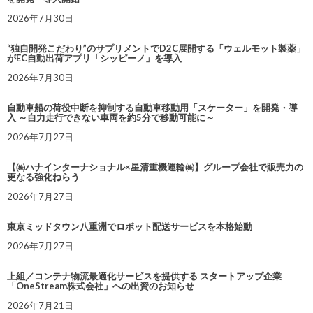
2026年7月30日
“独自開発こだわり”のサプリメントでD2C展開する「ウェルモット製薬」
がEC自動出荷アプリ「シッピーノ」を導入
2026年7月30日
自動車船の荷役中断を抑制する自動車移動用「スケーター」を開発・導
入 ～自力走行できない車両を約5分で移動可能に～
2026年7月27日
【㈱ハナインターナショナル×星清重機運輸㈱】グループ会社で販売力の
更なる強化ねらう
2026年7月27日
東京ミッドタウン八重洲でロボット配送サービスを本格始動
2026年7月27日
上組／コンテナ物流最適化サービスを提供する スタートアップ企業
「OneStream株式会社」への出資のお知らせ
2026年7月21日