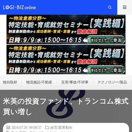
独自取材
物流施設/不動産
災害/事故/不祥事
テクノロジー/製品
米英の投資ファンド、トランコム株式
買い増し
2024.07.20 06:00:57
経営/業界動向