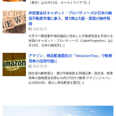
（東京）は12月11日、オーストラリアで[…]
米投資会社キャボット・プロパティーズが日本の物
流不動産市場に参入、第1弾は大阪・箕面の物件取
得
2026.02.13
大手デベ開発案件 物流施設に特化した不動産投資を手掛ける
米国のキャボット・プロパティーズ（Cabot Properties）は2
月13日、日本の物流不[…]
アマゾン、商品配達委託の「Amazon Flex」で軽乗
用車の活用可能に
2023.10.26
国交省の解禁受け、運び手確保図る 関連記事：国交省、軽乗
用車の貨物運送活用を10月27日付で解禁 アマゾンジャパン
は10月26日、個人に商品配達を委託[…]