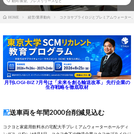
動向/展望
,
プレスリリースなど
経営/業界動向
コクヨサプライロジとプレミアムウォーター
HOME
月刊LOGI-BIZ 7月号は「未来を創る輸送改革」 先行企業の
生存戦略を徹底取材
配送車両を年間2000台削減見込む
コクヨと家庭用飲料水の宅配大手プレミアムウォーターホールディ
ングス（HD）は8月1日、コクヨ傘下の物流企業コクヨサプライロジ