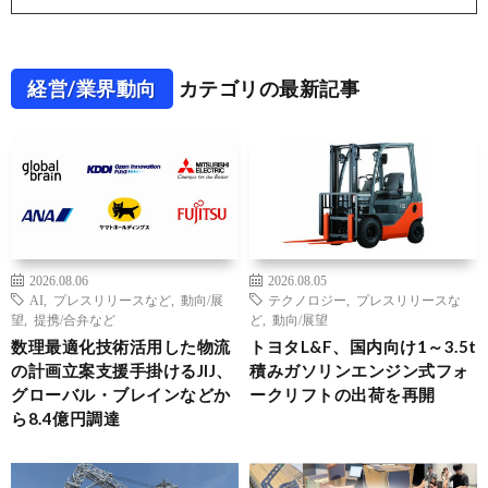
経営/業界動向
カテゴリの最新記事
2026.08.06
2026.08.05
AI
,
プレスリリースなど
,
動向/展
テクノロジー
,
プレスリリースな
望
,
提携/合弁など
ど
,
動向/展望
数理最適化技術活用した物流
トヨタL&F、国内向け1～3.5t
の計画立案支援手掛けるJIJ、
積みガソリンエンジン式フォ
グローバル・ブレインなどか
ークリフトの出荷を再開
ら8.4億円調達