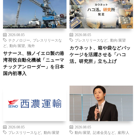
2026.08.05
2026.08.05
テクノロジー
,
プレスリリースな
プレスリリースなど
,
動向/展望
ど
,
動向/展望
,
海外
カウネット、箱や袋などパッ
サナース、独ノイエロ製の港
ケージを活躍させる「ハコ
湾荷役自動化機械「ニューマ
活。研究所」立ち上げ
チックアンローダー」を日本
国内初導入
2026.08.05
2026.08.05
プレスリリースなど
,
動向/展望
動向/展望
,
記者会見など
,
雇用/人