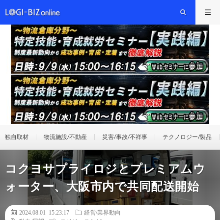
独自取材
物流施設/不動産
災害/事故/不祥事
テクノロジー/製品
コクヨサプライロジとプレミアムウ
ォーター、大阪市内で共同配送開始
2024.08.01 15:23:17
経営/業界動向