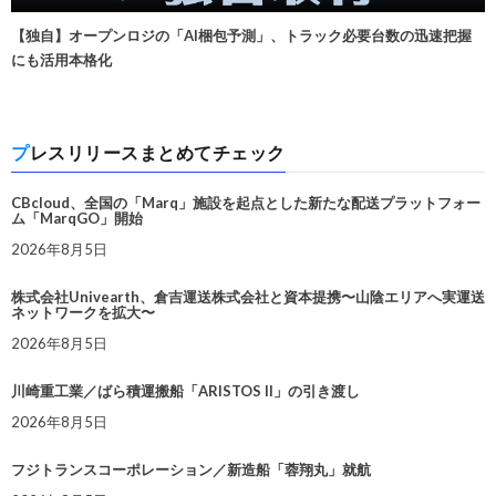
【独自】オープンロジの「AI梱包予測」、トラック必要台数の迅速把握
にも活用本格化
プレスリリースまとめてチェック
CBcloud、全国の「Marq」施設を起点とした新たな配送プラットフォー
ム「MarqGO」開始
2026年8月5日
株式会社Univearth、倉吉運送株式会社と資本提携〜山陰エリアへ実運送
ネットワークを拡大〜
2026年8月5日
川崎重工業／ばら積運搬船「ARISTOS II」の引き渡し
2026年8月5日
フジトランスコーポレーション／新造船「蓉翔丸」就航