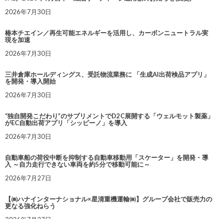
2026年7月30日
椿本チエイン／再生可能エネルギーを活用し、カーボンニュートラル実
現を加速
2026年7月30日
三井倉庫ホールディングス、受託物流業務に 「生成AI出荷検品アプリ」
を開発・導入開始
2026年7月30日
“独自開発こだわり”のサプリメントでD2C展開する「ウェルモット製薬」
がEC自動出荷アプリ「シッピーノ」を導入
2026年7月30日
自動車船の荷役中断を抑制する自動車移動用「スケーター」を開発・導
入 ～自力走行できない車両を約5分で移動可能に～
2026年7月27日
【㈱ハナインターナショナル×星清重機運輸㈱】グループ会社で販売力の
更なる強化ねらう