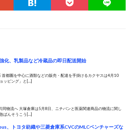
強化、乳製品など冷蔵品の即日配送開始
 首都圏を中心に酒類などの販売・配達を手掛けるカクヤスは4月10
ッピング」と[…]
共同物流へ 大塚倉庫は5月8日、ニチバンと医薬関連商品の物流に関し
ばんそうこう[…]
bus、トヨタ紡織や三菱倉庫系CVCのMLCベンチャーズな