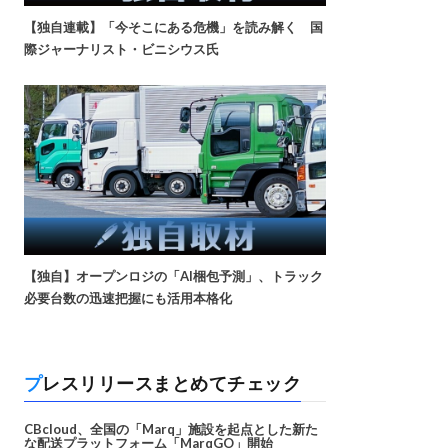
【独自連載】「今そこにある危機」を読み解く 国
際ジャーナリスト・ビニシウス氏
【独自】オープンロジの「AI梱包予測」、トラック
必要台数の迅速把握にも活用本格化
プレスリリースまとめてチェック
CBcloud、全国の「Marq」施設を起点とした新た
な配送プラットフォーム「MarqGO」開始