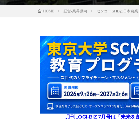
経営/業界動向
センコーGHDと日本農
HOME
月刊LOGI-BIZ 7月号は「未