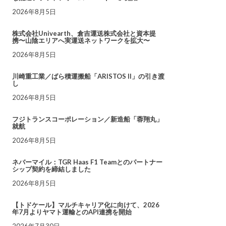
2026年8月5日
株式会社Univearth、倉吉運送株式会社と資本提
携〜山陰エリアへ実運送ネットワークを拡大〜
2026年8月5日
川崎重工業／ばら積運搬船「ARISTOS II」の引き渡
し
2026年8月5日
フジトランスコーポレーション／新造船「蓉翔丸」
就航
2026年8月5日
ネバーマイル：TGR Haas F1 Teamとのパートナー
シップ契約を締結しました
2026年8月5日
【トドケール】マルチキャリア化に向けて、2026
年7月よりヤマト運輸とのAPI連携を開始
2026年7月30日