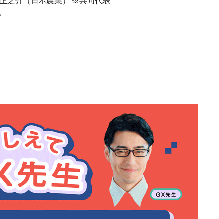
正之介（日本農業） ※共同代表
ル
％