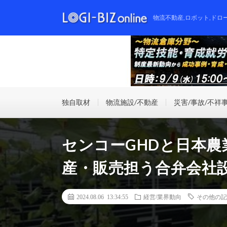
物流不動産,ロボット,ドロ
独自取材
物流施設/不動産
災害/事故/不祥
センコーGHDと日本
産・販売担う合弁会社
2024.08.06 13:34:55
経営/業界動向
その他の記