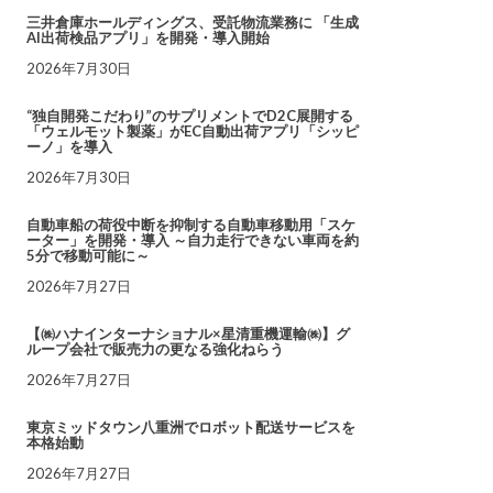
三井倉庫ホールディングス、受託物流業務に 「生成
AI出荷検品アプリ」を開発・導入開始
2026年7月30日
“独自開発こだわり”のサプリメントでD2C展開する
「ウェルモット製薬」がEC自動出荷アプリ「シッピ
ーノ」を導入
2026年7月30日
自動車船の荷役中断を抑制する自動車移動用「スケ
ーター」を開発・導入 ～自力走行できない車両を約
5分で移動可能に～
2026年7月27日
【㈱ハナインターナショナル×星清重機運輸㈱】グ
ループ会社で販売力の更なる強化ねらう
2026年7月27日
東京ミッドタウン八重洲でロボット配送サービスを
本格始動
2026年7月27日