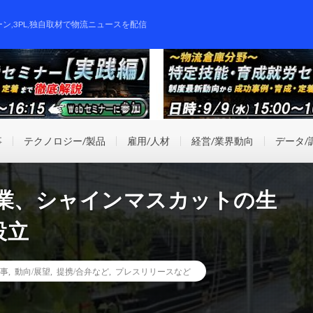
ーン,3PL,独自取材で物流ニュースを配信
事
テクノロジー/製品
雇用/人材
経営/業界動向
データ/
農業、シャインマスカットの生
設立
事
,
動向/展望
,
提携/合弁など
,
プレスリリースなど