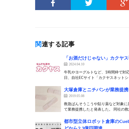
関連する記事
「お酒だけじゃない」カクヤス
2024.04.10
牛乳やヨーグルトなど、1時間枠で対応
日、自社ECサイト「カクヤスネットショ
大塚倉庫とニチバンが業務提携
2019.05.08
救急ばんそうこうや貼り薬など対象に
て業務提携したと発表した。 同社の救急
都市型立体ロボット倉庫のCue
どから2.3億円調達