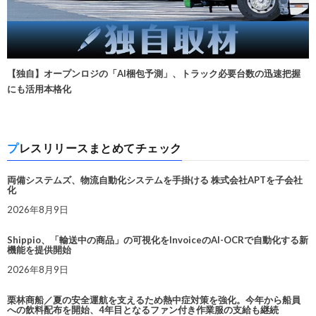
【独自】オープンロジの「AI梱包予測」、トラック必要台数の迅速把握
にも活用本格化
プレスリリースまとめてチェック
両備システムズ、物流自動化システムを手掛ける 株式会社APTを子会社
化
2026年8月9日
Shippio、「輸送中の商品」の可視化をInvoiceのAI-OCRで自動化する新
機能を提供開始
2026年8月9日
栗林商船／夏の安全運航を支えるため熱中症対策を強化。今年から船員
への飲料配布を開始、4年目となるファン付き作業服の支給も継続