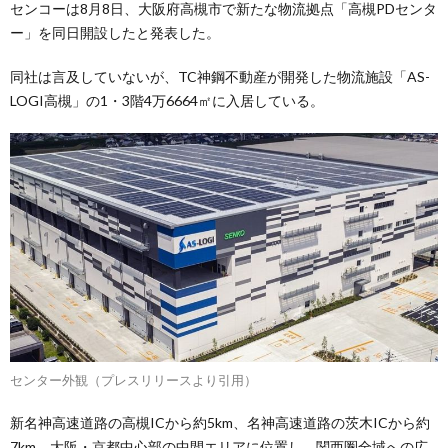
センコーは8月8日、大阪府高槻市で新たな物流拠点「高槻PDセンタ
ー」を同日開設したと発表した。
同社は言及していないが、TC神鋼不動産が開発した物流施設「AS-
LOGI高槻」の1・3階4万6664㎡に入居している。
センター外観（プレスリリースより引用）
新名神高速道路の高槻ICから約5km、名神高速道路の茨木ICから約
7km。大阪・京都中心部の中間エリアに位置し、関西圏全域への広