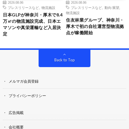
2026.08.06
2026.08.06
プレスリリースなど
,
物流施設
プレスリリースなど
,
動向/展望
,
物流施設
日本GLPが神奈川・厚木で8.4
住友林業グループ、神奈川・
万㎡の物流施設完成、日本エ
厚木で初の自社運営型物流拠
マソンや真栄運輸など入居決
点が稼働開始
定
Back to Top
メルマガ会員登録
プライバシーポリシー
広告掲載
会社概要