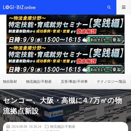
独自取材
物流施設/不動産
災害/事故/不祥事
テクノロジー/製品
センコー、大阪・高槻に4.7万㎡の物
流拠点新設
2024.08.08 16:28:24
物流施設/不動産