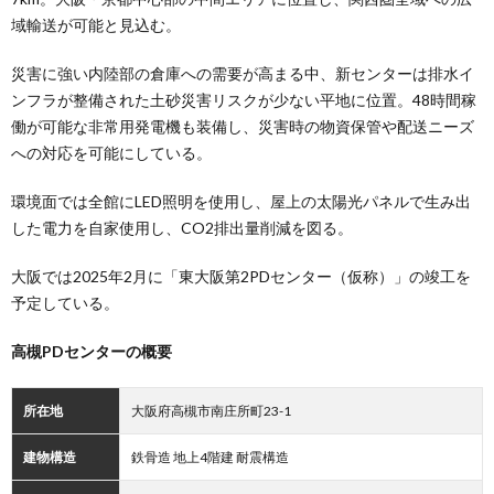
域輸送が可能と見込む。
災害に強い内陸部の倉庫への需要が高まる中、新センターは排水イ
ンフラが整備された土砂災害リスクが少ない平地に位置。48時間稼
働が可能な非常用発電機も装備し、災害時の物資保管や配送ニーズ
への対応を可能にしている。
環境面では全館にLED照明を使用し、屋上の太陽光パネルで生み出
した電力を自家使用し、CO2排出量削減を図る。
大阪では2025年2月に「東大阪第2PDセンター（仮称）」の竣工を
予定している。
高槻PDセンターの概要
所在地
大阪府高槻市南庄所町23-1
建物構造
鉄骨造 地上4階建 耐震構造