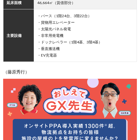
延床面積
46,664㎡（賃借部分）
・バース（1階24台、3階22台）
・貨物用エレベーター
・太陽光パネル発電
主要設備
・非常用発電機
・ドックレベラー（1階4基、3階4基）
・垂直搬送機
・EV充電器
（藤原秀行）