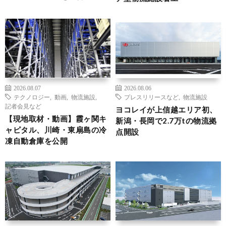
2026.08.07
2026.08.06
テクノロジー
,
動画
,
物流施設
,
プレスリリースなど
,
物流施設
記者会見など
ヨコレイが上信越エリア初、
【現地取材・動画】霞ヶ関キ
新潟・長岡で2.7万tの物流拠
ャピタル、川崎・東扇島の冷
点開設
凍自動倉庫を公開