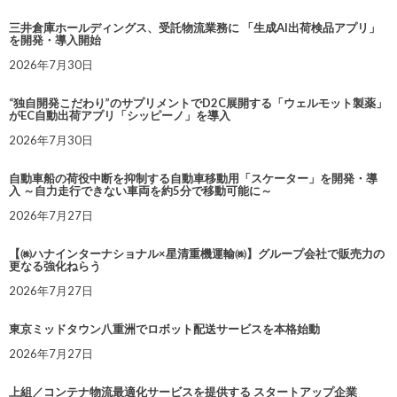
三井倉庫ホールディングス、受託物流業務に 「生成AI出荷検品アプリ」
を開発・導入開始
2026年7月30日
“独自開発こだわり”のサプリメントでD2C展開する「ウェルモット製薬」
がEC自動出荷アプリ「シッピーノ」を導入
2026年7月30日
自動車船の荷役中断を抑制する自動車移動用「スケーター」を開発・導
入 ～自力走行できない車両を約5分で移動可能に～
2026年7月27日
【㈱ハナインターナショナル×星清重機運輸㈱】グループ会社で販売力の
更なる強化ねらう
2026年7月27日
東京ミッドタウン八重洲でロボット配送サービスを本格始動
2026年7月27日
上組／コンテナ物流最適化サービスを提供する スタートアップ企業