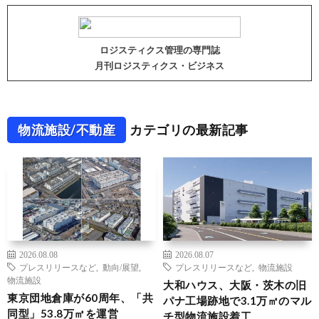
ロジスティクス管理の専門誌
月刊ロジスティクス・ビジネス
物流施設/不動産
カテゴリの最新記事
2026.08.08
2026.08.07
プレスリリースなど
,
動向/展望
,
プレスリリースなど
,
物流施設
物流施設
大和ハウス、大阪・茨木の旧
東京団地倉庫が60周年、「共
パナ工場跡地で3.1万㎡のマル
同型」53.8万㎡を運営
チ型物流施設着工