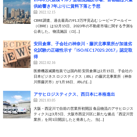
供給響き7年ぶりに賃料下落と予想
2022.12.15
CBRE調査、過去最高の91.3万坪見込む シービーアールイー
（CBRE）は12月15日、2023年の不動産市場に関する予測を
公表した。 物流施設（ロ[…]
安田倉庫、子会社の神奈川・藤沢北事業所が加速劣
化試験の正確性示す「ISO/IEC17025:2017」認定取
得
2022.02.16
医療機器滅菌包装では国内初 安田倉庫は2月15日、子会社の
日本ビジネス ロジスティクス（JBL）の藤沢北事業所（神奈
川県藤沢市）が1月18日、JBLの[…]
アサヒロジスティクス、西日本に本格進出
2021.03.05
大阪・西淀川で自前の営業所初開設 食品物流のアサヒロジス
ティクスは3月5日、大阪市西淀川区に新たな拠点「西淀川営
業所」を同1日開設したと発表した。 当[…]