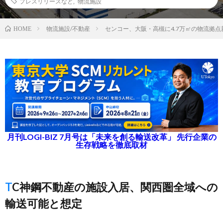
プレスリリースなど
,
物流施設
物流施設/不動産
センコー、大阪・高槻に4.7万㎡の物流拠点
HOME
月刊LOGI-BIZ 7月号は「未来を創る輸送改革」 先行企業の
生存戦略を徹底取材
TC神鋼不動産の施設入居、関西圏全域への
輸送可能と想定