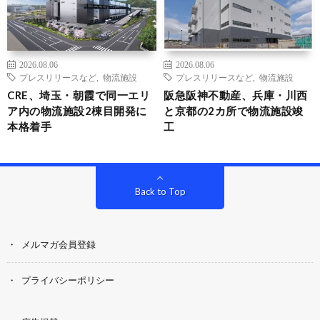
2026.08.06
2026.08.06
プレスリリースなど
,
物流施設
プレスリリースなど
,
物流施設
CRE、埼玉・朝霞で同一エリ
阪急阪神不動産、兵庫・川西
ア内の物流施設2棟目開発に
と京都の2カ所で物流施設竣
本格着手
工
Back to Top
メルマガ会員登録
プライバシーポリシー