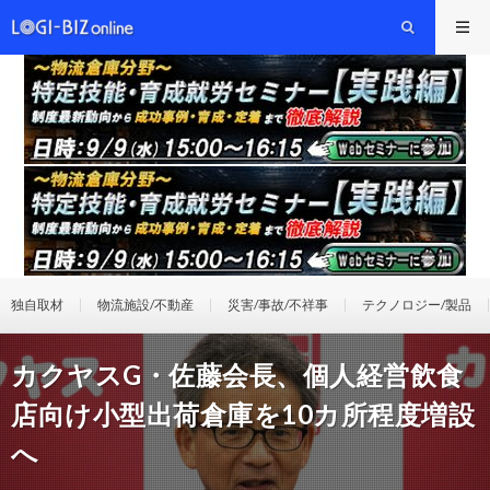
独自取材
物流施設/不動産
災害/事故/不祥事
テクノロジー/製品
カクヤスG・佐藤会長、個人経営飲食
店向け小型出荷倉庫を10カ所程度増設
へ