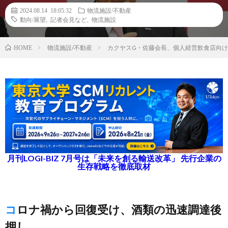
2024.08.14 18:05:32
物流施設/不動産
動向/展望
,
記者会見など
,
物流施設
物流施設/不動産
カクヤスG・佐藤会長、個人経営飲食店向け
HOME
月刊LOGI-BIZ 7月号は「未来を創る輸送改革」 先行企業の
生存戦略を徹底取材
コロナ禍から回復受け、酒類の迅速調達後
押し