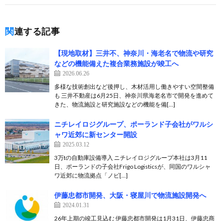
関連する記事
【現地取材】三井不、神奈川・海老名で物流や研究
などの機能備えた複合業務施設が竣工へ
2026.06.26
多様な技術創出など後押し、木材活用し働きやすい空間整備
も 三井不動産は6月25日、神奈川県海老名市で開発を進めて
きた、物流施設と研究施設などの機能を備[…]
ニチレイロジグループ、ポーランド子会社がワルシ
ャワ近郊に新センター開設
2025.03.12
3万tの自動庫設備導入 ニチレイロジグループ本社は3月11
日、ポーランドの子会社Frigo Logisticsが、同国のワルシャ
ワ近郊に物流拠点「ノビ[…]
伊藤忠都市開発、大阪・寝屋川で物流施設開発へ
2024.01.31
26年上期の竣工見込む 伊藤忠都市開発は1月31日、伊藤忠商