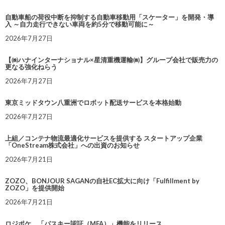
自動車船の荷役中断を抑制する自動車移動用「スケーター」を開発・導
入 ～自力走行できない車両を約5分で移動可能に～
2026年7月27日
【㈱ハナインターナショナル×星清重機運輸㈱】グループ会社で販売力の
更なる強化ねらう
2026年7月27日
東京ミッドタウン八重洲でロボット配送サービスを本格始動
2026年7月27日
上組／コンテナ物流最適化サービスを提供する スタートアップ企業
「OneStream株式会社」への出資のお知らせ
2026年7月21日
ZOZO、BONJOUR SAGANの自社EC拡大に向け「Fulfillment by
ZOZO」を提供開始
2026年7月21日
ロジポケ、「パスキー認証（MFA）」機能をリリース