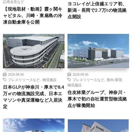
記者会見など
ヨコレイが上信越エリア初、
【現地取材・動画】霞ヶ関キ
新潟・長岡で2.7万tの物流拠
ャピタル、川崎・東扇島の冷
点開設
凍自動倉庫を公開
2026.08.06
2026.08.06
プレスリリースなど
,
物流施設
プレスリリースなど
,
動向/展望
,
物流施設
日本GLPが神奈川・厚木で8.4
住友林業グループ、神奈川・
万㎡の物流施設完成、日本エ
厚木で初の自社運営型物流拠
マソンや真栄運輸など入居決
点が稼働開始
定