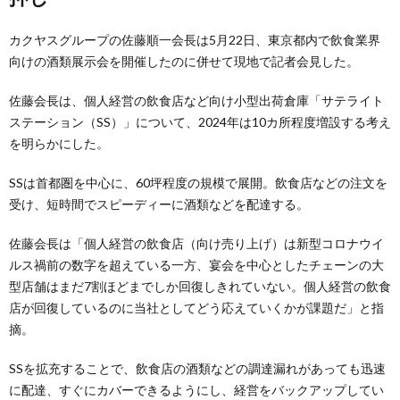
カクヤスグループの佐藤順一会長は5月22日、東京都内で飲食業界
向けの酒類展示会を開催したのに併せて現地で記者会見した。
佐藤会長は、個人経営の飲食店など向け小型出荷倉庫「サテライト
ステーション（SS）」について、2024年は10カ所程度増設する考え
を明らかにした。
SSは首都圏を中心に、60坪程度の規模で展開。飲食店などの注文を
受け、短時間でスピーディーに酒類などを配達する。
佐藤会長は「個人経営の飲食店（向け売り上げ）は新型コロナウイ
ルス禍前の数字を超えている一方、宴会を中心としたチェーンの大
型店舗はまだ7割ほどまでしか回復しきれていない。個人経営の飲食
店が回復しているのに当社としてどう応えていくかが課題だ」と指
摘。
SSを拡充することで、飲食店の酒類などの調達漏れがあっても迅速
に配達、すぐにカバーできるようにし、経営をバックアップしてい