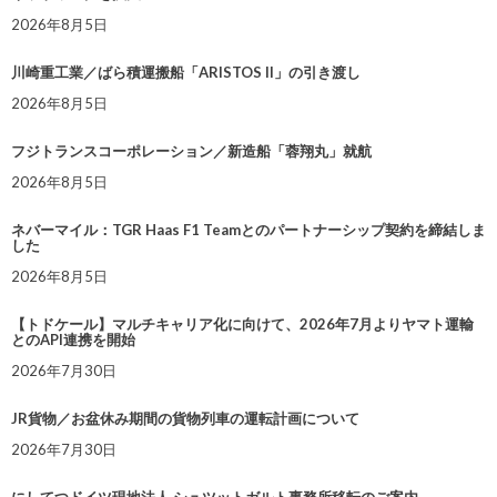
2026年8月5日
川崎重工業／ばら積運搬船「ARISTOS II」の引き渡し
2026年8月5日
フジトランスコーポレーション／新造船「蓉翔丸」就航
2026年8月5日
ネバーマイル：TGR Haas F1 Teamとのパートナーシップ契約を締結しま
した
2026年8月5日
【トドケール】マルチキャリア化に向けて、2026年7月よりヤマト運輸
とのAPI連携を開始
2026年7月30日
JR貨物／お盆休み期間の貨物列車の運転計画について
2026年7月30日
にしてつドイツ現地法人 シュツットガルト事務所移転のご案内