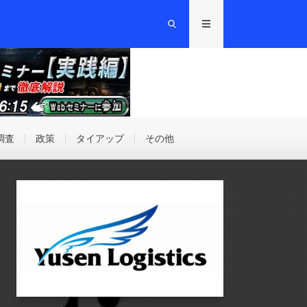
調査
政策
タイアップ
その他