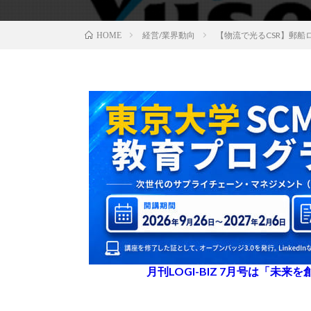
経営/業界動向
【物流で光るCSR】郵
HOME
月刊LOGI-BIZ 7月号は「未