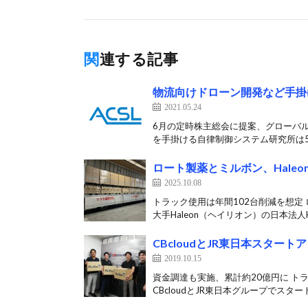
関連する記事
物流向けドローン開発など手掛
2021.05.24
6月の定時株主総会に提案、グローバ
を手掛ける自律制御システム研究所は5月
ロート製薬とミルボン、Hale
2025.10.08
トラック使用は年間102台削減を想定
大手Haleon（ヘイリオン）の日本法人Ha
CBcloudとJR東日本スター
2019.10.15
資金調達も実施、累計約20億円に トラ
CBcloudとJR東日本グループでスター