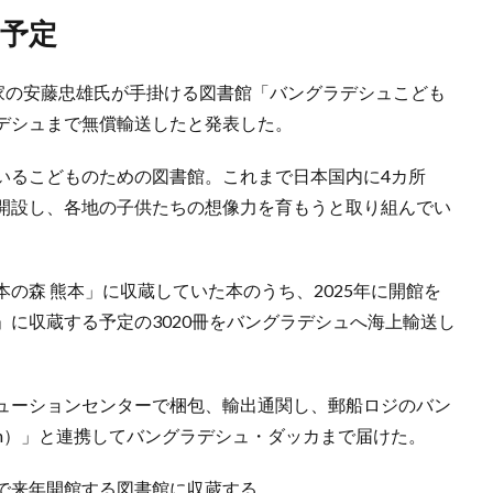
館予定
築家の安藤忠雄氏が手掛ける図書館「バングラデシュこども
デシュまで無償輸送したと発表した。
いるこどものための図書館。これまで日本国内に4カ所
開設し、各地の子供たちの想像力を育もうと取り組んでい
の森 熊本」に収蔵していた本のうち、2025年に開館を
に収蔵する予定の3020冊をバングラデシュへ海上輸送し
ューションセンターで梱包、輸出通関し、郵船ロジのバン
ngladesh）」と連携してバングラデシュ・ダッカまで届けた。
で来年開館する図書館に収蔵する。