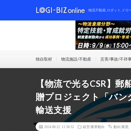
物流不動産,ロボット,ドロ
独自取材
物流施設/不動産
災害/事故/不祥
【物流で光るCSR】郵
贈プロジェクト「バン
輸送支援
2024.08.22 11:58:32
経営/業界動向
動向/展望
,