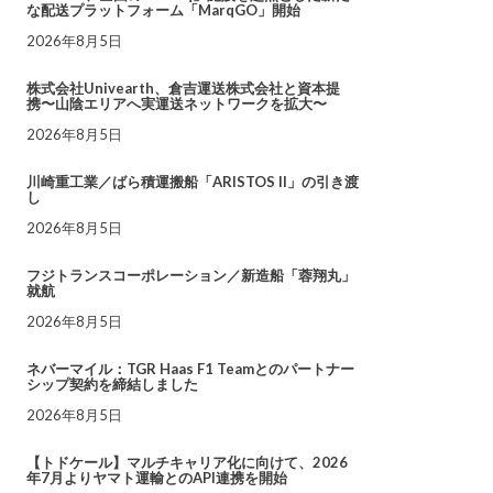
な配送プラットフォーム「MarqGO」開始
2026年8月5日
株式会社Univearth、倉吉運送株式会社と資本提
携〜山陰エリアへ実運送ネットワークを拡大〜
2026年8月5日
川崎重工業／ばら積運搬船「ARISTOS II」の引き渡
し
2026年8月5日
フジトランスコーポレーション／新造船「蓉翔丸」
就航
2026年8月5日
ネバーマイル：TGR Haas F1 Teamとのパートナー
シップ契約を締結しました
2026年8月5日
【トドケール】マルチキャリア化に向けて、2026
年7月よりヤマト運輸とのAPI連携を開始