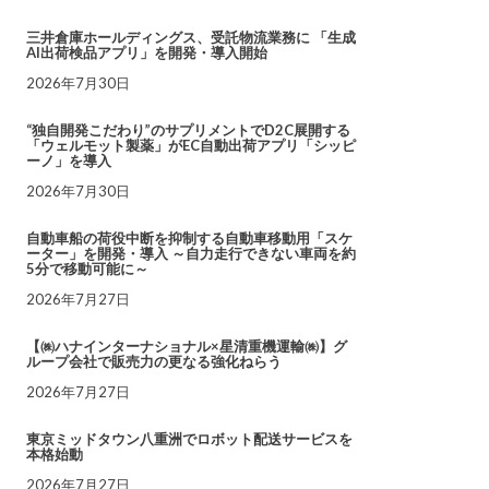
三井倉庫ホールディングス、受託物流業務に 「生成
AI出荷検品アプリ」を開発・導入開始
2026年7月30日
“独自開発こだわり”のサプリメントでD2C展開する
「ウェルモット製薬」がEC自動出荷アプリ「シッピ
ーノ」を導入
2026年7月30日
自動車船の荷役中断を抑制する自動車移動用「スケ
ーター」を開発・導入 ～自力走行できない車両を約
5分で移動可能に～
2026年7月27日
【㈱ハナインターナショナル×星清重機運輸㈱】グ
ループ会社で販売力の更なる強化ねらう
2026年7月27日
東京ミッドタウン八重洲でロボット配送サービスを
本格始動
2026年7月27日