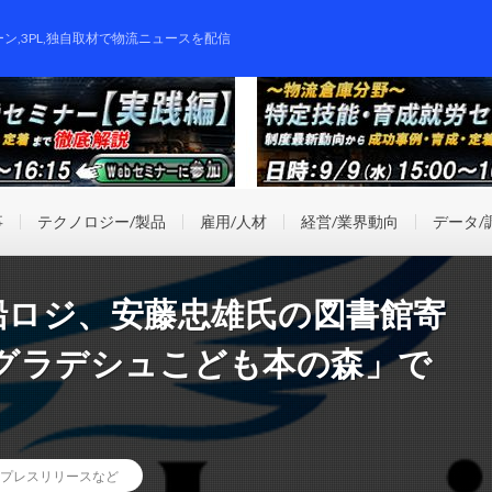
ーン,3PL,独自取材で物流ニュースを配信
事
テクノロジー/製品
雇用/人材
経営/業界動向
データ/
船ロジ、安藤忠雄氏の図書館寄
グラデシュこども本の森」で
プレスリリースなど