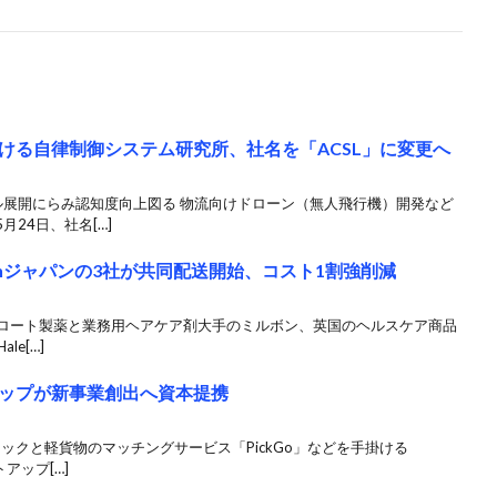
ける自律制御システム研究所、社名を「ACSL」に変更へ
ル展開にらみ認知度向上図る 物流向けドローン（無人飛行機）開発など
24日、社名[…]
onジャパンの3社が共同配送開始、コスト1割強削減
 ロート製薬と業務用ヘアケア剤大手のミルボン、英国のヘルスケア商品
le[…]
トアップが新事業創出へ資本提携
ックと軽貨物のマッチングサービス「PickGo」などを手掛ける
トアップ[…]