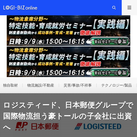
独自取材
物流施設/不動産
災害/事故/不祥事
テクノロジー/製品
ロジスティード、日本郵便グループで
国際物流担う豪トールの子会社に出資
へ