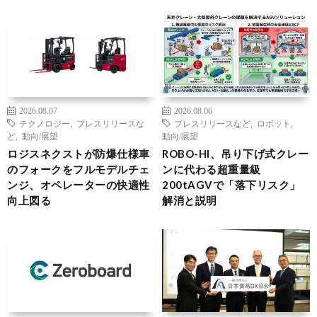
2026.08.07
2026.08.06
テクノロジー
,
プレスリリースな
プレスリリースなど
,
ロボット
,
ど
,
動向/展望
動向/展望
ロジスネクストが防爆仕様車
ROBO-HI、吊り下げ式クレー
のフォークをフルモデルチェ
ンに代わる超重量級
ンジ、オペレーターの快適性
200tAGVで「落下リスク」
向上図る
解消と説明