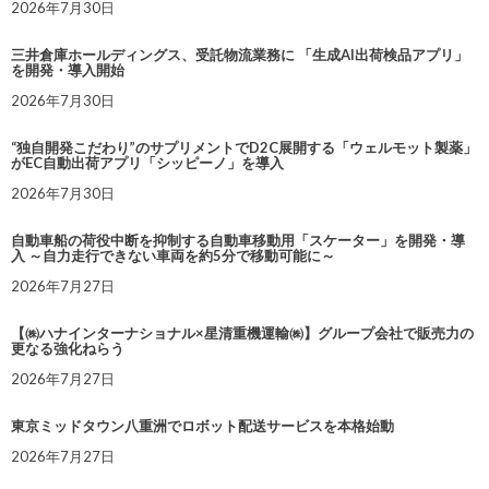
2026年7月30日
三井倉庫ホールディングス、受託物流業務に 「生成AI出荷検品アプリ」
を開発・導入開始
2026年7月30日
“独自開発こだわり”のサプリメントでD2C展開する「ウェルモット製薬」
がEC自動出荷アプリ「シッピーノ」を導入
2026年7月30日
自動車船の荷役中断を抑制する自動車移動用「スケーター」を開発・導
入 ～自力走行できない車両を約5分で移動可能に～
2026年7月27日
【㈱ハナインターナショナル×星清重機運輸㈱】グループ会社で販売力の
更なる強化ねらう
2026年7月27日
東京ミッドタウン八重洲でロボット配送サービスを本格始動
2026年7月27日