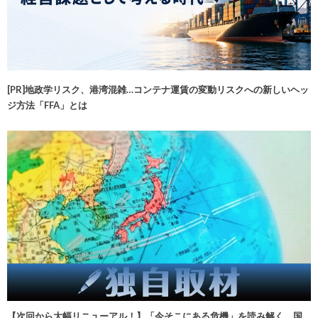
[PR]地政学リスク、港湾混雑…コンテナ運賃の変動リスクへの新しいヘッ
ジ方法「FFA」とは
【次回から大幅リニューアル！】「今そこにある危機」を読み解く 国