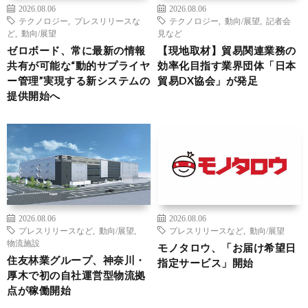
2026.08.06
2026.08.06
テクノロジー
,
プレスリリースな
テクノロジー
,
動向/展望
,
記者会
ど
,
動向/展望
見など
ゼロボード、常に最新の情報
【現地取材】貿易関連業務の
共有が可能な“動的サプライヤ
効率化目指す業界団体「日本
ー管理”実現する新システムの
貿易DX協会」が発足
提供開始へ
2026.08.06
2026.08.06
プレスリリースなど
,
動向/展望
,
プレスリリースなど
,
動向/展望
物流施設
モノタロウ、「お届け希望日
住友林業グループ、神奈川・
指定サービス」開始
厚木で初の自社運営型物流拠
点が稼働開始