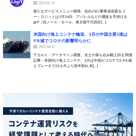
2025.01.25
新たなサービスメニュー開発、自社のEC事業成長図る イ
ー・ロジットは1月24日、アパレルなどの通販を手掛ける
gf.P（旧ノース・モール、東京都千代田区[…]
米国向け海上コンテナ輸送、3月の中国主要5港は
9％減でコロナの影響明らかに
2022.04.12
デカルト・データマイン調査、全土の落ち込み幅上回る 関連
記事：米国向け海上コンテナ、3月は中国がコロナで2.4％減
とブレーキで22カ月ぶり前年割れ 米[…]