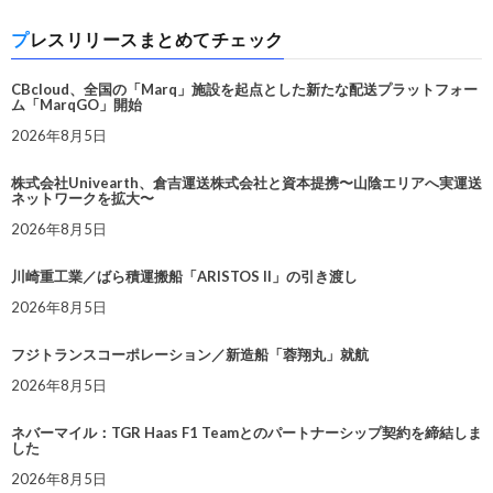
プレスリリースまとめてチェック
CBcloud、全国の「Marq」施設を起点とした新たな配送プラットフォー
ム「MarqGO」開始
2026年8月5日
株式会社Univearth、倉吉運送株式会社と資本提携〜山陰エリアへ実運送
ネットワークを拡大〜
2026年8月5日
川崎重工業／ばら積運搬船「ARISTOS II」の引き渡し
2026年8月5日
フジトランスコーポレーション／新造船「蓉翔丸」就航
2026年8月5日
ネバーマイル：TGR Haas F1 Teamとのパートナーシップ契約を締結しま
した
2026年8月5日