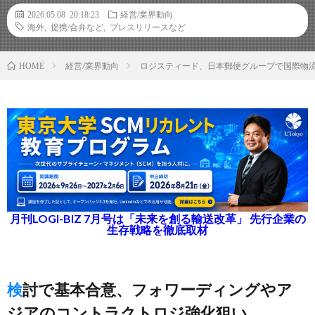
2026.05.08 20:18:23
経営/業界動向
海外
,
提携/合弁など
,
プレスリリースなど
経営/業界動向
ロジスティード、日本郵便グループで国際物
HOME
月刊LOGI-BIZ 7月号は「未来を創る輸送改革」 先行企業の
生存戦略を徹底取材
検討で基本合意、フォワーディングやア
ジアのコントラクトロジ強化狙い