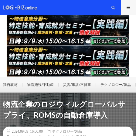
独自取材
物流施設/不動産
災害/事故/不祥事
テクノロジー/製品
物流企業のロジウィルグローバルサ
プライ、ROMSの自動倉庫導入
2024.09.09 16:00:00
テクノロジー/製品