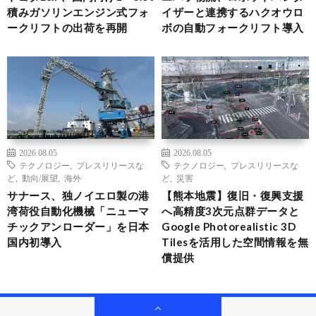
積みガソリンエンジン式フォ
イザーと連携するハクオウロ
ークリフトの出荷を再開
ボの自動フォークリフト導入
2026.08.05
2026.08.05
テクノロジー
,
プレスリリースな
テクノロジー
,
プレスリリースな
ど
,
動向/展望
,
海外
ど
,
災害
サナース、独ノイエロ製の港
【熊本地震】復旧・復興支援
湾荷役自動化機械「ニューマ
へ高精度3次元点群データと
チックアンローダー」を日本
Google Photorealistic 3D
国内初導入
Tilesを活用した空間情報を無
償提供