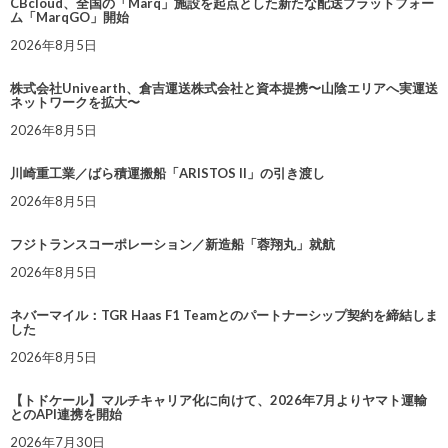
CBcloud、全国の「Marq」施設を起点とした新たな配送プラットフォー
ム「MarqGO」開始
2026年8月5日
株式会社Univearth、倉吉運送株式会社と資本提携〜山陰エリアへ実運送
ネットワークを拡大〜
2026年8月5日
川崎重工業／ばら積運搬船「ARISTOS II」の引き渡し
2026年8月5日
フジトランスコーポレーション／新造船「蓉翔丸」就航
2026年8月5日
ネバーマイル：TGR Haas F1 Teamとのパートナーシップ契約を締結しま
した
2026年8月5日
【トドケール】マルチキャリア化に向けて、2026年7月よりヤマト運輸
とのAPI連携を開始
2026年7月30日