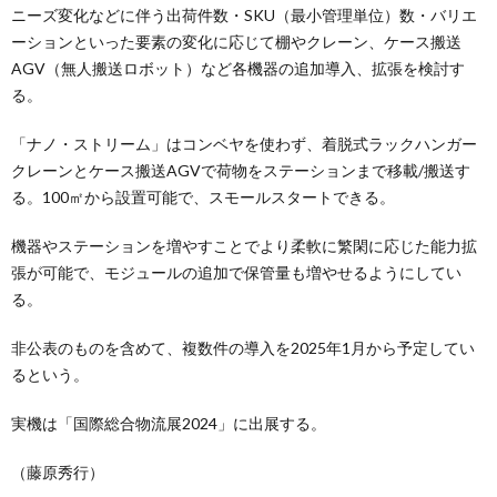
ニーズ変化などに伴う出荷件数・SKU（最小管理単位）数・バリエ
ーションといった要素の変化に応じて棚やクレーン、ケース搬送
AGV（無人搬送ロボット）など各機器の追加導入、拡張を検討す
る。
「ナノ・ストリーム」はコンベヤを使わず、着脱式ラックハンガー
クレーンとケース搬送AGVで荷物をステーションまで移載/搬送す
る。100㎡から設置可能で、スモールスタートできる。
機器やステーションを増やすことでより柔軟に繁閑に応じた能力拡
張が可能で、モジュールの追加で保管量も増やせるようにしてい
る。
非公表のものを含めて、複数件の導入を2025年1月から予定してい
るという。
実機は「国際総合物流展2024」に出展する。
（藤原秀行）