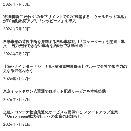
2026年7月30日
“独自開発こだわり”のサプリメントでD2C展開する「ウェルモット製薬」
がEC自動出荷アプリ「シッピーノ」を導入
2026年7月30日
自動車船の荷役中断を抑制する自動車移動用「スケーター」を開発・導
入 ～自力走行できない車両を約5分で移動可能に～
2026年7月27日
【㈱ハナインターナショナル×星清重機運輸㈱】グループ会社で販売力の
更なる強化ねらう
2026年7月27日
東京ミッドタウン八重洲でロボット配送サービスを本格始動
2026年7月27日
上組／コンテナ物流最適化サービスを提供する スタートアップ企業
「OneStream株式会社」への出資のお知らせ
2026年7月21日