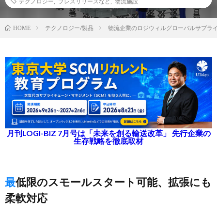
テクノロジー
,
プレスリリースなど
,
物流施設
テクノロジー/製品
物流企業のロジウィルグローバルサプライ
HOME
月刊LOGI-BIZ 7月号は「未来を創る輸送改革」 先行企業の
生存戦略を徹底取材
最低限のスモールスタート可能、拡張にも
柔軟対応