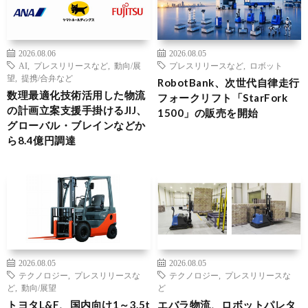
2026.08.06
2026.08.05
AI
,
プレスリリースなど
,
動向/展
プレスリリースなど
,
ロボット
望
,
提携/合弁など
RobotBank、次世代自律走行
数理最適化技術活用した物流
フォークリフト「StarFork
の計画立案支援手掛けるJIJ、
1500」の販売を開始
グローバル・ブレインなどか
ら8.4億円調達
2026.08.05
2026.08.05
テクノロジー
,
プレスリリースな
テクノロジー
,
プレスリリースな
ど
,
動向/展望
ど
トヨタL&F、国内向け1～3.5t
エバラ物流、ロボットパレタ