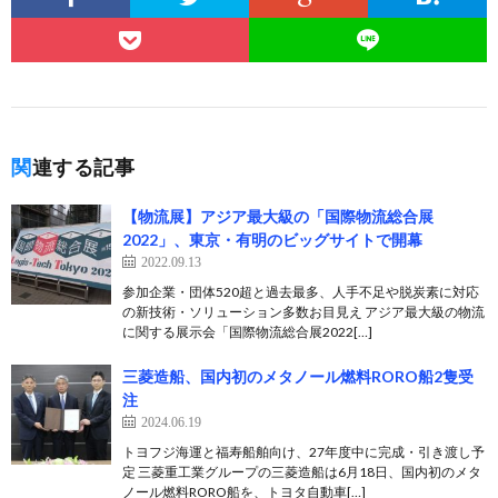
関連する記事
【物流展】アジア最大級の「国際物流総合展
2022」、東京・有明のビッグサイトで開幕
2022.09.13
参加企業・団体520超と過去最多、人手不足や脱炭素に対応
の新技術・ソリューション多数お目見え アジア最大級の物流
に関する展示会「国際物流総合展2022[…]
三菱造船、国内初のメタノール燃料RORO船2隻受
注
2024.06.19
トヨフジ海運と福寿船舶向け、27年度中に完成・引き渡し予
定 三菱重工業グループの三菱造船は6月18日、国内初のメタ
ノール燃料RORO船を、トヨタ自動車[…]