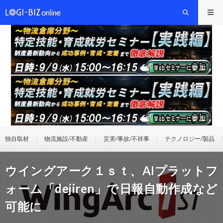
独自取材
物流施設/不動産
災害/事故/不祥事
テクノロジー/製品
ウイングアーク１ｓｔ、AIプラットフ
ォーム「dejiren」で日報自動作成など
可能に