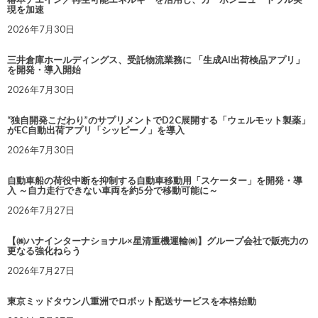
現を加速
2026年7月30日
三井倉庫ホールディングス、受託物流業務に 「生成AI出荷検品アプリ」
を開発・導入開始
2026年7月30日
“独自開発こだわり”のサプリメントでD2C展開する「ウェルモット製薬」
がEC自動出荷アプリ「シッピーノ」を導入
2026年7月30日
自動車船の荷役中断を抑制する自動車移動用「スケーター」を開発・導
入 ～自力走行できない車両を約5分で移動可能に～
2026年7月27日
【㈱ハナインターナショナル×星清重機運輸㈱】グループ会社で販売力の
更なる強化ねらう
2026年7月27日
東京ミッドタウン八重洲でロボット配送サービスを本格始動