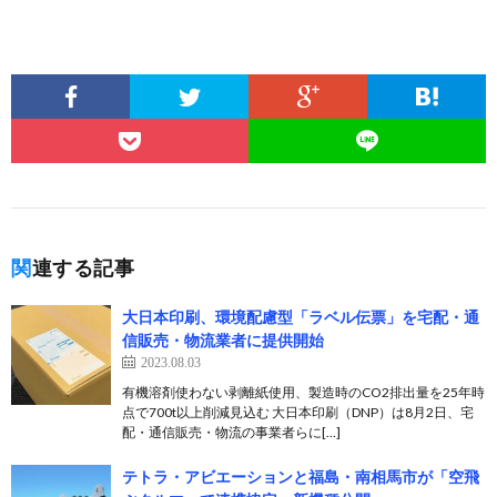
関連する記事
大日本印刷、環境配慮型「ラベル伝票」を宅配・通
信販売・物流業者に提供開始
2023.08.03
有機溶剤使わない剥離紙使用、製造時のCO2排出量を25年時
点で700t以上削減見込む 大日本印刷（DNP）は8月2日、宅
配・通信販売・物流の事業者らに[…]
テトラ・アビエーションと福島・南相馬市が「空飛