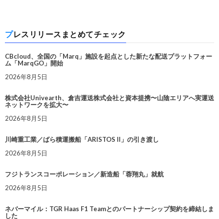
プレスリリースまとめてチェック
CBcloud、全国の「Marq」施設を起点とした新たな配送プラットフォー
ム「MarqGO」開始
2026年8月5日
株式会社Univearth、倉吉運送株式会社と資本提携〜山陰エリアへ実運送
ネットワークを拡大〜
2026年8月5日
川崎重工業／ばら積運搬船「ARISTOS II」の引き渡し
2026年8月5日
フジトランスコーポレーション／新造船「蓉翔丸」就航
2026年8月5日
ネバーマイル：TGR Haas F1 Teamとのパートナーシップ契約を締結しま
した