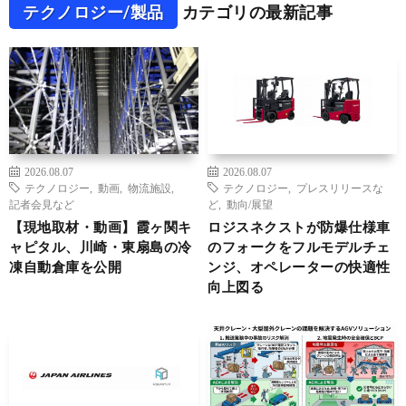
テクノロジー/製品
カテゴリの最新記事
2026.08.07
2026.08.07
テクノロジー
,
動画
,
物流施設
,
テクノロジー
,
プレスリリースな
記者会見など
ど
,
動向/展望
【現地取材・動画】霞ヶ関キ
ロジスネクストが防爆仕様車
ャピタル、川崎・東扇島の冷
のフォークをフルモデルチェ
凍自動倉庫を公開
ンジ、オペレーターの快適性
向上図る