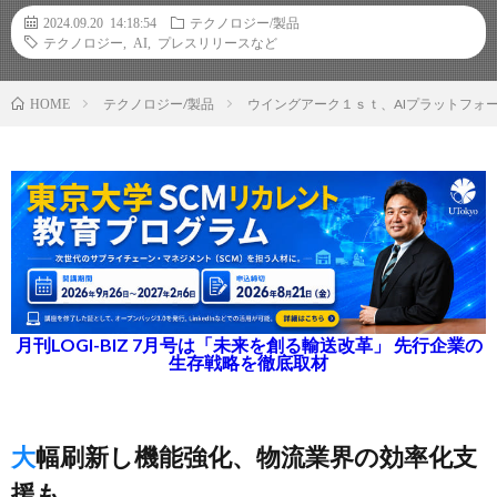
2024.09.20 14:18:54
テクノロジー/製品
テクノロジー
,
AI
,
プレスリリースなど
テクノロジー/製品
ウイングアーク１ｓｔ、AIプラットフォーム
HOME
月刊LOGI-BIZ 7月号は「未来を創る輸送改革」 先行企業の
生存戦略を徹底取材
大幅刷新し機能強化、物流業界の効率化支
援も