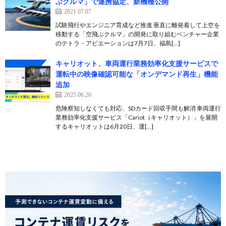
ぶクルマ」で連携協定、新機種公開
2021.07.07
試験飛行やエンジニア育成など推進 垂直に離発着して上空を
移動する「空飛ぶクルマ」の開発に取り組むベンチャー企業
のテトラ・アビエーションは7月7日、福島[…]
キャリオット、車両運行業務効率化支援サービスで
運転中の映像確認可能な「オンデマンド再生」機能
追加
2025.06.20
危険察知しなくても対応、SDカード回収手間も解消 車両運行
業務効率化支援サービス「Cariot（キャリオット）」を展開
するキャリオットは6月20日、運[…]