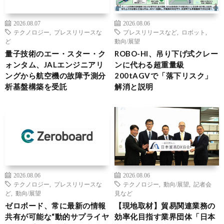
2026.08.07
2026.08.06
テクノロジー
,
プレスリリースな
プレスリリースなど
,
ロボット
,
ど
動向/展望
量子技術のエー・スター・ク
ROBO-HI、吊り下げ式クレー
ォンタム、JALエンジニアリ
ンに代わる超重量級
ングから航空機の故障予測分
200tAGVで「落下リスク」
析基盤構築を受託
解消と説明
2026.08.06
2026.08.06
テクノロジー
,
プレスリリースな
テクノロジー
,
動向/展望
,
記者会
ど
,
動向/展望
見など
ゼロボード、常に最新の情報
【現地取材】貿易関連業務の
共有が可能な“動的サプライヤ
効率化目指す業界団体「日本