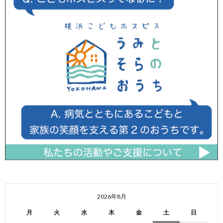
2026年8月
月
火
水
木
金
土
日