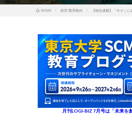
経営/業界動向
【独自連載】「今そこに
HOME
月刊LOGI-BIZ 7月号は「未