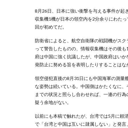
8月26日、日本に強い衝撃を与える事件が起
収集機1機が日本の領空内を2分余りにわた
回が初めてだ。
防衛省によると、航空自衛隊の戦闘機がスク
って警告したものの、情報収集機はその後も
府は中国に強く抗議したが、中国政府はいか
発防止に努める旨を表明したりすることはな
領空侵犯直後の8月31日にも中国海軍の測量
な姿勢は続いている。中国側はかたくなに、
までの状況と照らし合わせれば、一連の行為
疑う余地がない。
以前にも本稿で触れたが、台湾では5月に頼
で「台湾と中国は互いに隷属しない」と発言