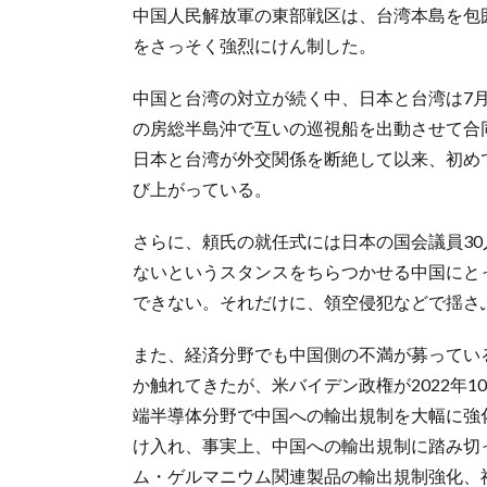
中国人民解放軍の東部戦区は、台湾本島を包
をさっそく強烈にけん制した。
中国と台湾の対立が続く中、日本と台湾は7
の房総半島沖で互いの巡視船を出動させて合同
日本と台湾が外交関係を断絶して以来、初め
び上がっている。
さらに、頼氏の就任式には日本の国会議員3
ないというスタンスをちらつかせる中国にと
できない。それだけに、領空侵犯などで揺さ
また、経済分野でも中国側の不満が募ってい
か触れてきたが、米バイデン政権が2022年
端半導体分野で中国への輸出規制を大幅に強
け入れ、事実上、中国への輸出規制に踏み切
ム・ゲルマニウム関連製品の輸出規制強化、