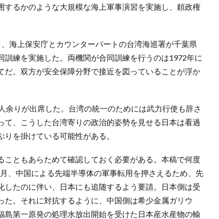
囲するかのような大規模な海上軍事演習を実施し、頼政権
月、海上保安庁とカウンターパートの台湾海巡署が千葉県
訓練を実施した。両機関が合同訓練を行うのは1972年に
てだ。双方が安全保障分野で接近を図っていることが浮か
0人余りが出席した。台湾の統一のためには武力行使も辞さ
って、こうした台湾寄りの政治的姿勢を見せる日本は看過
ぶりを掛けている可能性がある。
ることもあらためて確認しておく必要がある。本稿で何度
10月、中国による先端半導体の軍事転用を押さえるため、先
化したのに伴い、日本にも追随するよう要請。日本側は受
った。それに対抗するように、中国側は希少金属ガリウ
福島第一原発の処理水放出開始を受けた日本産水産物の輸