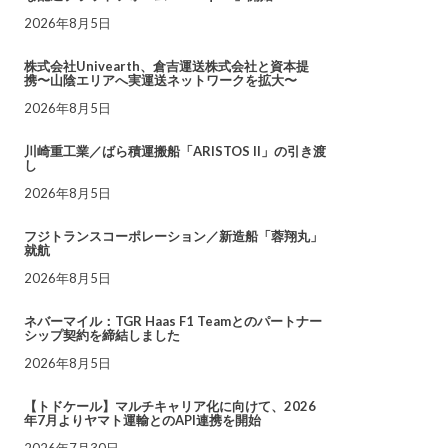
2026年8月5日
株式会社Univearth、倉吉運送株式会社と資本提
携〜山陰エリアへ実運送ネットワークを拡大〜
2026年8月5日
川崎重工業／ばら積運搬船「ARISTOS II」の引き渡
し
2026年8月5日
フジトランスコーポレーション／新造船「蓉翔丸」
就航
2026年8月5日
ネバーマイル：TGR Haas F1 Teamとのパートナー
シップ契約を締結しました
2026年8月5日
【トドケール】マルチキャリア化に向けて、2026
年7月よりヤマト運輸とのAPI連携を開始
2026年7月30日