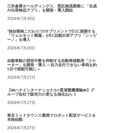
三井倉庫ホールディングス、受託物流業務に 「生成
AI出荷検品アプリ」を開発・導入開始
2026年7月30日
“独自開発こだわり”のサプリメントでD2C展開する
「ウェルモット製薬」がEC自動出荷アプリ「シッピ
ーノ」を導入
2026年7月30日
自動車船の荷役中断を抑制する自動車移動用「スケ
ーター」を開発・導入 ～自力走行できない車両を約
5分で移動可能に～
2026年7月27日
【㈱ハナインターナショナル×星清重機運輸㈱】グ
ループ会社で販売力の更なる強化ねらう
2026年7月27日
東京ミッドタウン八重洲でロボット配送サービスを
本格始動
2026年7月27日