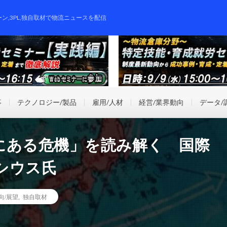
ーン,3PL,独自取材で物流ニュースを配信
事
テクノロジー/製品
雇用/人材
経営/業界動向
データ/
にある危機」を読み解く 国際
シウス氏
向/展望
,
独自取材