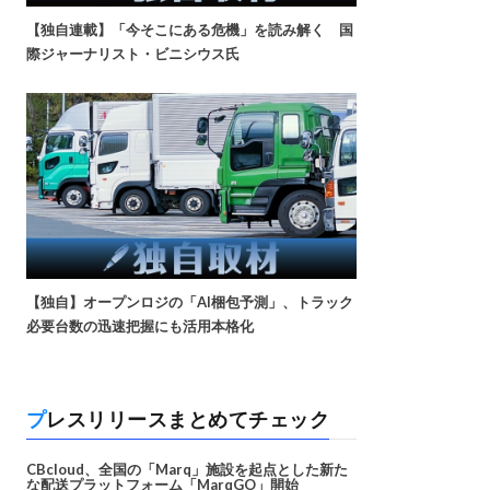
【独自連載】「今そこにある危機」を読み解く 国
際ジャーナリスト・ビニシウス氏
【独自】オープンロジの「AI梱包予測」、トラック
必要台数の迅速把握にも活用本格化
プレスリリースまとめてチェック
CBcloud、全国の「Marq」施設を起点とした新た
な配送プラットフォーム「MarqGO」開始