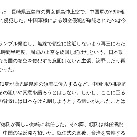
きた。長崎県五島市の男女群島沖上空で、中国軍のY9情報
って侵犯した。中国軍機による領空侵犯が確認されたのは今
ランブル発進し、無線で領空に接近しないよう再三にわた
1時間半程度、周辺の上空を旋回し続けたという。日本政
なる国の領空を侵犯する意図はないと主張、謝罪したり再
かった。
艦1隻が鹿児島県沖の領海に侵入するなど、中国側の挑発的
その狙いや真意を語ろうとはしない。しかし、ここに至る
の背景には日本をけん制しようとする狙いがあったことは
清徳氏が新しい総統に就任した。その際、頼氏は就任演説
、中国の猛反発を招いた。就任式の直後、台湾を管轄する