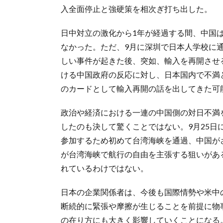
入全面停止と強硬策を相次ぎ打ち出した。
日中対立の激化から1年が経過する間、中国
なかった。ただ、9月に深圳で日本人学校に
しい事件が起きた後、突如、輸入を再開させ
ける中国政府の反応に対し、日本国内で不満
のカードとして輸入再開の話を出してきた可
政治や経済における一連の中国側の対日不満
したのも決して驚くことではない。9月25
参加するため初めて台湾海峡を通過、中国が
が台湾海峡で航行の自由を主張する狙いがあ
れているわけではない。
日本の企業関係者は、今後も国際情勢や米中
断続的に緊張や摩擦が生じることを前提に物
の在り方にも大きく影響していくことになる