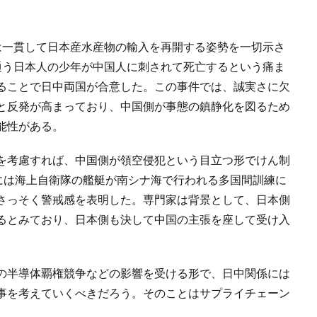
は一貫して日本産水産物の輸入を再開する姿勢を一切示さ
通う日本人の少年が中国人に刺されて死亡するという痛ま
ることで日中両国が合意した。この事件では、誠実さに欠
と反発が高まっており、中国側が事態の鎮静化を図るため
能性がある。
を考慮すれば、中国側が領空侵犯という目立つ形でけん制
日には海上自衛隊の艦艇が南シナ海で行われる多国間訓練に
さっそく警戒感を表明した。専門家は背景として、日本側
るとみており、日本側も決して中国の主張を座して受け入
の半導体覇権競争などの影響を受ける形で、日中関係には
事を考えていくべきだろう。そのことはサプライチェーン
。