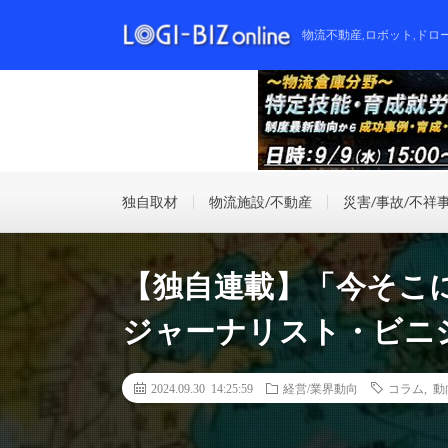
物流不動産,ロボット,ドロ
独自取材
物流施設/不動産
災害/事故/不祥
【独自連載】「今そこ
ジャーナリスト・ビニ
2024.09.30 14:25:59
経営/業界動向
コラム
,
動