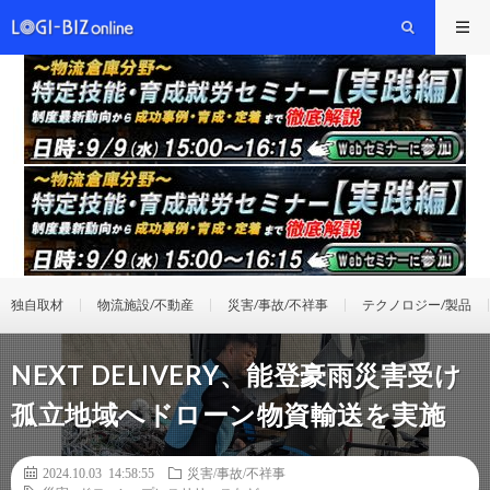
独自取材
物流施設/不動産
災害/事故/不祥事
テクノロジー/製品
NEXT DELIVERY、能登豪雨災害受け
孤立地域へドローン物資輸送を実施
2024.10.03 14:58:55
災害/事故/不祥事