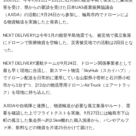
害を受け、県からの要請を受けた日本UAS産業振興協議会
（JUIDA）の活動に9月24日から参加し、輪島市内でドローンによ
る物資輸送を実施したと発表した。
NEXT DELIVERYは今年1月の能登半島地震でも、被災地で孤立集落
にドローンで医療物資を空輸した。災害被災地での活動は2回目とな
った。
NEXT DELIVERY運航チームが9月24日、ドローン関係事業者として
最も早く現地に合流し、新スマート物流「SkyHub（スカイハブ）」
でドローン配送を日常的に運用している山梨県小菅村と石川県小松
市から1台ずつ、計2台の物流専用ドローンAirTruck（エアートラッ
ク）を現地に持ち込んだ。
JUIDAや自衛隊と連携し、物資輸送が必要な孤立集落やルート、需
要を確認した上でフライトテストを実施、9月27日には輪島市下山
町の孤立した集会所へ約2.5km離れた鵜入漁港から、パンやアルフ
ァ米、飲料などの物資を片道25分かけて届けた。