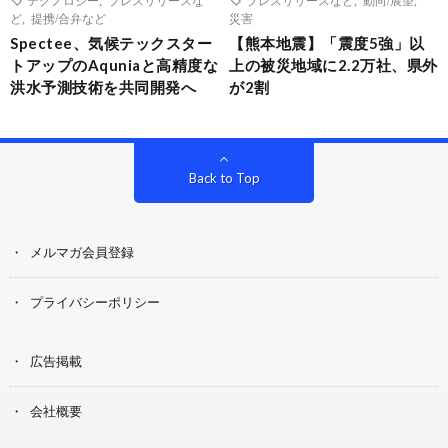
ど
,
提携/合弁など
災害
Spectee、気候テックスター
【熊本地震】「震度5強」以
トアップのAquniaと高精度な
上の被災地域に2.2万社、県外
洪水予測技術を共同開発へ
が2割
Back to Top
メルマガ会員登録
プライバシーポリシー
広告掲載
会社概要