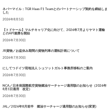
ネバーマイル：TGR Haas F1 Teamとのパートナーシップ契約を締結しま
した
2026年8月5日
【トドケール】マルチキャリア化に向けて、2026年7月よりヤマト運輸
とのAPI連携を開始
2026年7月30日
JR貨物／お盆休み期間の貨物列車の運転計画について
2026年7月30日
にしてつドイツ現地法人 シュツットガルト事務所移転のご案内
2026年7月30日
NCA／日本発国際航空貨物燃油サーチャージ適用額のお知らせ（2026年
8月1日適用 改定）
2026年7月30日
JAL／2026年8月前半 燃油サーチャージ適用額のお知らせ(変更)