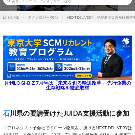
災害
,
ドローン
,
プレスリリースなど
テクノロジー/製品
NEXT DELIVERY、能登豪雨災害受け
HOME
月刊LOGI-BIZ 7月号は「未来を創る輸送改革」 先行企業の
生存戦略を徹底取材
石川県の要請受けたJUIDA支援活動に参加
エアロネクスト子会社でドローン物流を手掛けるNEXT DELIVERYは
10月3日、今年9月21日～23日に石川県の能登半島で発生した豪雨災