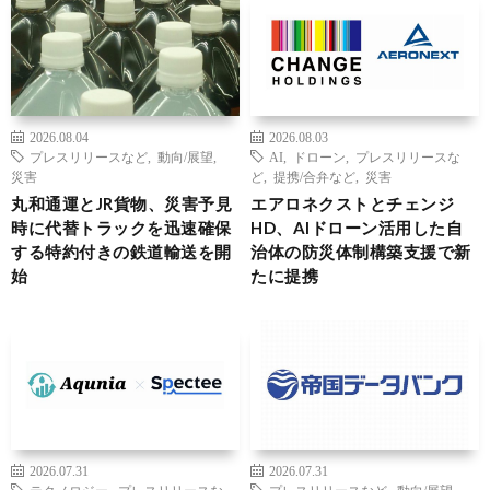
2026.08.04
2026.08.03
プレスリリースなど
,
動向/展望
,
AI
,
ドローン
,
プレスリリースな
災害
ど
,
提携/合弁など
,
災害
丸和通運とJR貨物、災害予見
エアロネクストとチェンジ
時に代替トラックを迅速確保
HD、AIドローン活用した自
する特約付きの鉄道輸送を開
治体の防災体制構築支援で新
始
たに提携
2026.07.31
2026.07.31
テクノロジー
,
プレスリリースな
プレスリリースなど
,
動向/展望
,