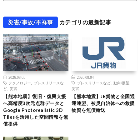
災害/事故/不祥事
カテゴリの最新記事
2026.08.05
2026.08.04
テクノロジー
,
プレスリリースな
プレスリリースなど
,
動向/展望
,
ど
,
災害
災害
【熊本地震】復旧・復興支援
【熊本地震】JR貨物と全国通
へ高精度3次元点群データと
運連盟、被災自治体への救援
Google Photorealistic 3D
物資を無償輸送
Tilesを活用した空間情報を無
償提供