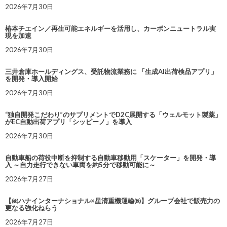
2026年7月30日
椿本チエイン／再生可能エネルギーを活用し、カーボンニュートラル実
現を加速
2026年7月30日
三井倉庫ホールディングス、受託物流業務に 「生成AI出荷検品アプリ」
を開発・導入開始
2026年7月30日
“独自開発こだわり”のサプリメントでD2C展開する「ウェルモット製薬」
がEC自動出荷アプリ「シッピーノ」を導入
2026年7月30日
自動車船の荷役中断を抑制する自動車移動用「スケーター」を開発・導
入 ～自力走行できない車両を約5分で移動可能に～
2026年7月27日
【㈱ハナインターナショナル×星清重機運輸㈱】グループ会社で販売力の
更なる強化ねらう
2026年7月27日