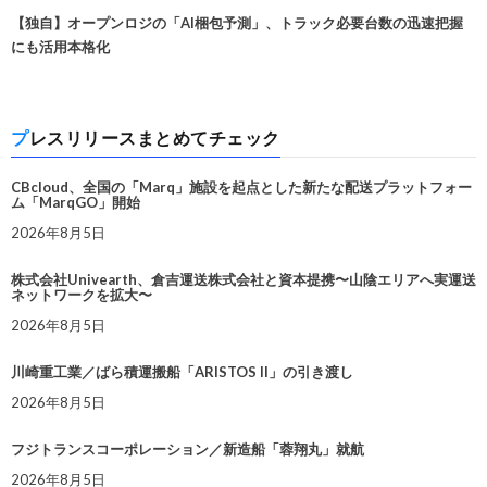
【独自】オープンロジの「AI梱包予測」、トラック必要台数の迅速把握
にも活用本格化
プレスリリースまとめてチェック
CBcloud、全国の「Marq」施設を起点とした新たな配送プラットフォー
ム「MarqGO」開始
2026年8月5日
株式会社Univearth、倉吉運送株式会社と資本提携〜山陰エリアへ実運送
ネットワークを拡大〜
2026年8月5日
川崎重工業／ばら積運搬船「ARISTOS II」の引き渡し
2026年8月5日
フジトランスコーポレーション／新造船「蓉翔丸」就航
2026年8月5日