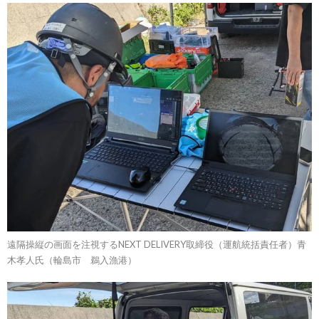
遠隔操縦の画面を注視するNEXT DELIVERY取締役（運航統括責任者）青
木孝人氏（輪島市 鵜入漁港）