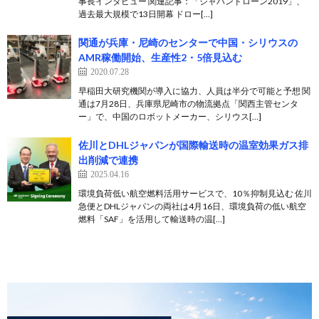
事長インタビュー 関連記事：「ジャパンドローン2019」、
過去最大規模で13日開幕 ドロー[…]
関通が兵庫・尼崎のセンターで中国・シリウスの
AMR稼働開始、生産性2・5倍見込む
2020.07.28
早稲田大研究機関が導入に協力、人員は半分で可能と予想 関
通は7月28日、兵庫県尼崎市の物流拠点「関西主管センタ
ー」で、中国のロボットメーカー、シリウス[…]
佐川とDHLジャパンが国際輸送時の温室効果ガス排
出削減で連携
2025.04.16
環境負荷低い航空燃料活用サービスで、10％抑制見込む 佐川
急便とDHLジャパンの両社は4月16日、環境負荷の低い航空
燃料「SAF」を活用して輸送時の温[…]