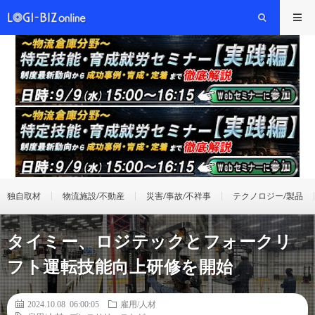
独自取材
物流施設/不動産
災害/事故/不祥事
テクノロジー/製品
タイミー、ロジテックとフォークリ
フト運転技能向上研修を開始
2024.10.08 06:00:05
雇用/人材