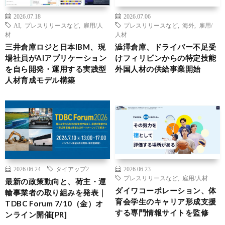
2026.07.18
2026.07.06
AI
,
プレスリリースなど
,
雇用/人
プレスリリースなど
,
海外
,
雇用/
材
人材
三井倉庫ロジと日本IBM、現
澁澤倉庫、ドライバー不足受
場社員がAIアプリケーション
けフィリピンからの特定技能
を自ら開発・運用する実践型
外国人材の供給事業開始
人材育成モデル構築
2026.06.24
タイアップ2
2026.06.23
プレスリリースなど
,
雇用/人材
最新の政策動向と、荷主・運
ダイワコーポレーション、体
輸事業者の取り組みを発表｜
育会学生のキャリア形成支援
TDBC Forum 7/10（金）オ
する専門情報サイトを監修
ンライン開催[PR]