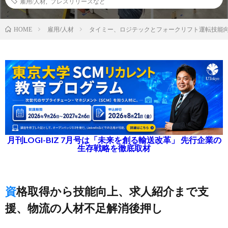
雇用/人材
,
プレスリリースなど
雇用/人材
タイミー、ロジテックとフォークリフト運転技能
HOME
月刊LOGI-BIZ 7月号は「未来を創る輸送改革」 先行企業の
生存戦略を徹底取材
資格取得から技能向上、求人紹介まで支
援、物流の人材不足解消後押し