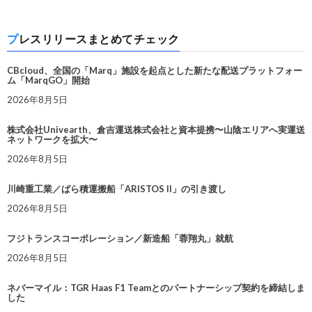
プレスリリースまとめてチェック
CBcloud、全国の「Marq」施設を起点とした新たな配送プラットフォー
ム「MarqGO」開始
2026年8月5日
株式会社Univearth、倉吉運送株式会社と資本提携〜山陰エリアへ実運送
ネットワークを拡大〜
2026年8月5日
川崎重工業／ばら積運搬船「ARISTOS II」の引き渡し
2026年8月5日
フジトランスコーポレーション／新造船「蓉翔丸」就航
2026年8月5日
ネバーマイル：TGR Haas F1 Teamとのパートナーシップ契約を締結しま
した