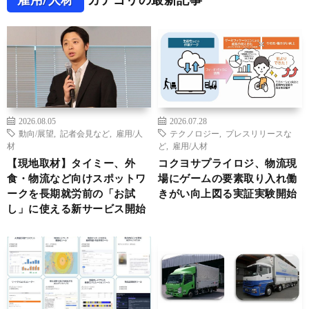
2026.08.05
2026.07.28
動向/展望
,
記者会見など
,
雇用/人
テクノロジー
,
プレスリリースな
材
ど
,
雇用/人材
【現地取材】タイミー、外
コクヨサプライロジ、物流現
食・物流など向けスポットワ
場にゲームの要素取り入れ働
ークを長期就労前の「お試
きがい向上図る実証実験開始
し」に使える新サービス開始