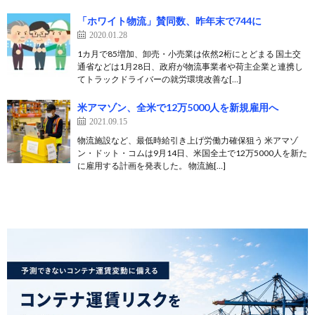
「ホワイト物流」賛同数、昨年末で744に
2020.01.28
1カ月で85増加、卸売・小売業は依然2桁にとどまる 国土交
通省などは1月28日、政府が物流事業者や荷主企業と連携し
てトラックドライバーの就労環境改善な[…]
米アマゾン、全米で12万5000人を新規雇用へ
2021.09.15
物流施設など、最低時給引き上げ労働力確保狙う 米アマゾ
ン・ドット・コムは9月14日、米国全土で12万5000人を新た
に雇用する計画を発表した。 物流施[…]