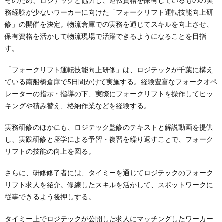
そのため、ロジテックと協力し、運転資格を保有しているものの実
務経験が少ないワーカーに向けた「フォークリフト運転技能向上研
修」の開催を決定。物流倉庫での実務を通じてスキルを向上させ、
保有資格を活かして物流現場で活躍できるようになることを目指
す。
「フォークリフト運転技能向上研修」は、ロジテックが千葉に構え
ている南船橋倉庫で5日間かけて実施する。経験豊富なフォークオペ
レーターの指示・指導の下、実際にフォークリフトを操作してピッ
キングや積み替え、格納作業などを経験する。
実務研修のほかにも、ロジテック監修のテキストと解説動画を提供
し、実践研修と座学による予習・復習を繰り返すことで、フォーク
リフトの技能の向上を図る。
さらに、研修修了者には、タイミーを通じてロジテックのフォーク
リフト求人を紹介。修練したスキルを活かして、スポットワークに
従事できるよう後押しする。
タイミー上でロジテックが公開した求人にマッチングしたワーカー