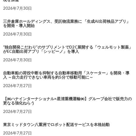
2026年7月30日
三井倉庫ホールディングス、受託物流業務に 「生成AI出荷検品アプリ」
を開発・導入開始
2026年7月30日
“独自開発こだわり”のサプリメントでD2C展開する「ウェルモット製薬」
がEC自動出荷アプリ「シッピーノ」を導入
2026年7月30日
自動車船の荷役中断を抑制する自動車移動用「スケーター」を開発・導
入 ～自力走行できない車両を約5分で移動可能に～
2026年7月27日
【㈱ハナインターナショナル×星清重機運輸㈱】グループ会社で販売力の
更なる強化ねらう
2026年7月27日
東京ミッドタウン八重洲でロボット配送サービスを本格始動
2026年7月27日