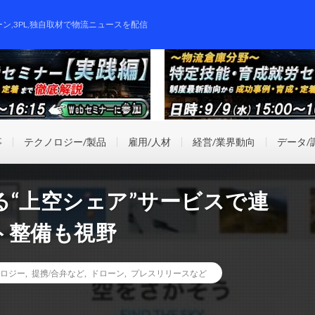
ーン,3PL,独自取材で物流ニュースを配信
事
テクノロジー/製品
雇用/人材
経営/業界動向
データ/
“上空シェア”サービスで連
ト整備も視野
ロジー
,
提携/合弁など
,
ドローン
,
プレスリリースなど