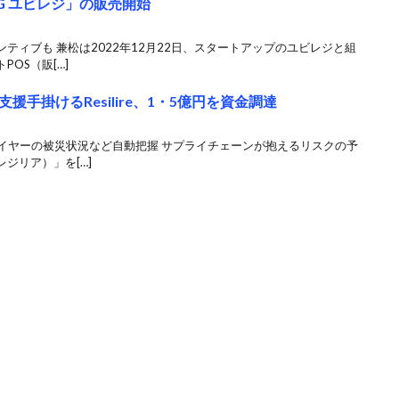
G ユビレジ」の販売開始
ティブも 兼松は2022年12月22日、スタートアップのユビレジと組
OS（販[…]
手掛けるResilire、1・5億円を資金調達
ライヤーの被災状況など自動把握 サプライチェーンが抱えるリスクの予
ジリア）」を[…]