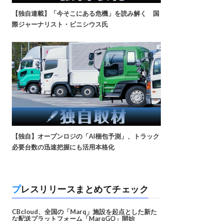
【独自連載】「今そこにある危機」を読み解く 国
際ジャーナリスト・ビニシウス氏
【独自】オープンロジの「AI梱包予測」、トラック
必要台数の迅速把握にも活用本格化
プレスリリースまとめてチェック
CBcloud、全国の「Marq」施設を起点とした新た
な配送プラットフォーム「MarqGO」開始