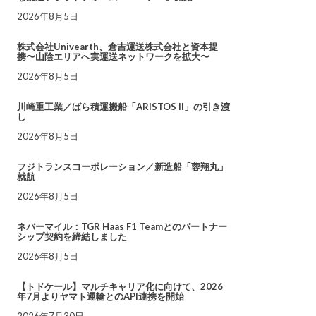
2026年8月5日
株式会社Univearth、倉吉運送株式会社と資本提
携〜山陰エリアへ実運送ネットワークを拡大〜
2026年8月5日
川崎重工業／ばら積運搬船「ARISTOS II」の引き渡
し
2026年8月5日
フジトランスコーポレーション／新造船「蓉翔丸」
就航
2026年8月5日
ネバーマイル：TGR Haas F1 Teamとのパートナー
シップ契約を締結しました
2026年8月5日
【トドケール】マルチキャリア化に向けて、2026
年7月よりヤマト運輸とのAPI連携を開始
2026年7月30日