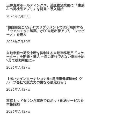
三井倉庫ホールディングス、受託物流業務に 「生成
AI出荷検品アプリ」を開発・導入開始
2026年7月30日
“独自開発こだわり”のサプリメントでD2C展開する
「ウェルモット製薬」がEC自動出荷アプリ「シッピ
ーノ」を導入
2026年7月30日
自動車船の荷役中断を抑制する自動車移動用「スケ
ーター」を開発・導入 ～自力走行できない車両を約
5分で移動可能に～
2026年7月27日
【㈱ハナインターナショナル×星清重機運輸㈱】グ
ループ会社で販売力の更なる強化ねらう
2026年7月27日
東京ミッドタウン八重洲でロボット配送サービスを
本格始動
2026年7月27日