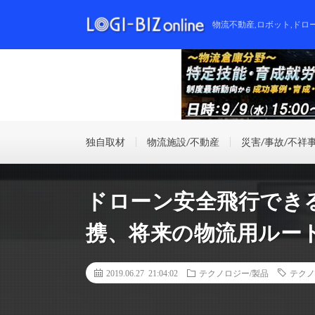
物流不動産,ロボット,ドロ
独自取材
物流施設/不動産
災害/事故/不祥
ドローン安全飛行できる
携、将来の物流用ルー
2019.06.27 21:04:02
テクノロジー/製品
テクノ