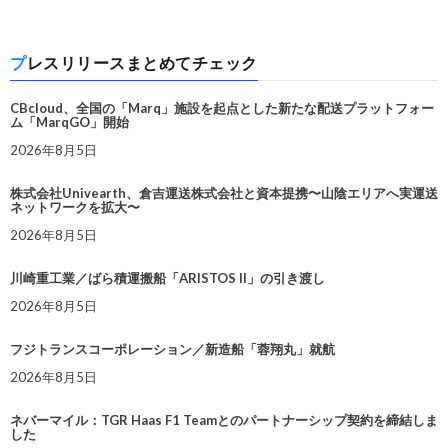
プレスリリースまとめてチェック
CBcloud、全国の「Marq」施設を起点とした新たな配送プラットフォー
ム「MarqGO」開始
2026年8月5日
株式会社Univearth、倉吉運送株式会社と資本提携〜山陰エリアへ実運送
ネットワークを拡大〜
2026年8月5日
川崎重工業／ばら積運搬船「ARISTOS II」の引き渡し
2026年8月5日
フジトランスコーポレーション／新造船「蓉翔丸」就航
2026年8月5日
ネバーマイル：TGR Haas F1 Teamとのパートナーシップ契約を締結しま
した