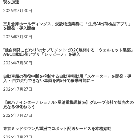
現を加速
2026年7月30日
三井倉庫ホールディングス、受託物流業務に 「生成AI出荷検品アプリ」
を開発・導入開始
2026年7月30日
“独自開発こだわり”のサプリメントでD2C展開する「ウェルモット製薬」
がEC自動出荷アプリ「シッピーノ」を導入
2026年7月30日
自動車船の荷役中断を抑制する自動車移動用「スケーター」を開発・導
入 ～自力走行できない車両を約5分で移動可能に～
2026年7月27日
【㈱ハナインターナショナル×星清重機運輸㈱】グループ会社で販売力の
更なる強化ねらう
2026年7月27日
東京ミッドタウン八重洲でロボット配送サービスを本格始動
2026年7月27日