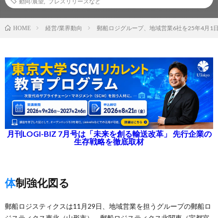
動向/展望
,
プレスリリースなど
経営/業界動向
郵船ロジグループ、地域営業6社を25年4月1
HOME
月刊LOGI-BIZ 7月号は「未来を創る輸送改革」 先行企業の
生存戦略を徹底取材
体制強化図る
郵船ロジスティクスは11月29日、地域営業を担うグループの郵船ロ
ジスティクス東北（山形市）、郵船ロジスティクス北関東（宇都宮