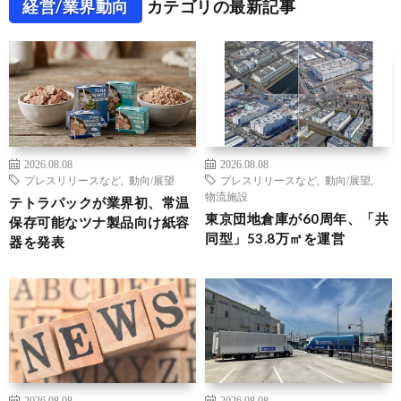
経営/業界動向
カテゴリの最新記事
2026.08.08
2026.08.08
プレスリリースなど
,
動向/展望
プレスリリースなど
,
動向/展望
,
物流施設
テトラパックが業界初、常温
東京団地倉庫が60周年、「共
保存可能なツナ製品向け紙容
同型」53.8万㎡を運営
器を発表
2026.08.08
2026.08.08