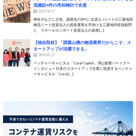
流施設4件の売却検討で合意
2025.04.17
神奈川などに立地、譲渡先のSPCに出資も Jリートの三菱地所
物流リート投資法人の資産運用を手掛ける三菱地所投資顧問
と、ラサールロジポート投資法人の資産[…]
【独自取材】「課題山積の物流業界だからこそ、ス
タートアップが活躍できる」
2019.05.27
ベンチャーキャピタル「Coral Capital」澤山創業パートナー
インタビュー 日本のスタートアップ企業に投資するベンチャ
ーキャピタル「Coral […]