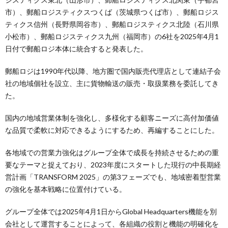
市）、郵船ロジスティクスつくば（茨城県つくば市）、郵船ロジス
ティクス信州（長野県岡谷市）、郵船ロジスティクス北陸（石川県
小松市）、郵船ロジスティクス九州（福岡市）の6社を2025年4月1
日付で郵船ロジ本体に統合すると発表した。
郵船ロジは1990年代以降、地方圏で国内販売代理店として連結子会
社の地域個社を設立、主に貨物輸送の販売・取扱業務を委託してき
た。
国内の地域営業体制を強化し、多様化する顧客ニーズに高付加価値
な品質で柔軟に対応できるようにするため、再編することにした。
各地域での営業力強化はグループ全体で成長を持続させるための重
要なテーマと捉えており、2023年度にスタートした現行の中長期経
営計画「TRANSFORM 2025」の第3フェーズでも、地域密着型営業
の強化を基本戦略に位置付けている。
グループ全体では2025年4月1日からGlobal Headquarters機能を別
会社として運営することによって、各組織の役割と機能の明確化を