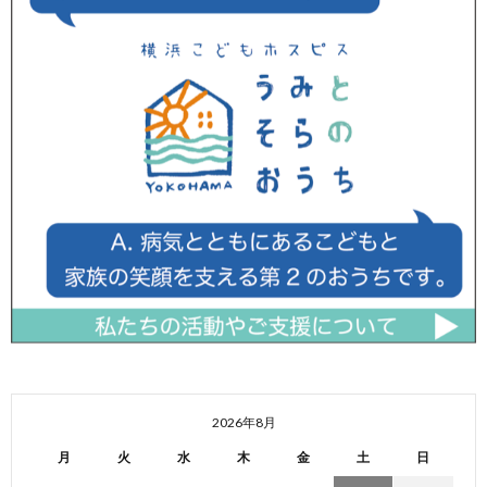
2026年8月
月
火
水
木
金
土
日