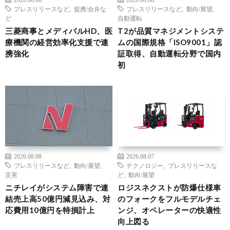
プレスリリースなど
,
提携/合弁な
プレスリリースなど
,
動向/展望
,
ど
自動運転
三菱商事とメディパルHD、医
T2が品質マネジメントシステ
療機関の経営効率化支援で連
ムの国際規格「ISO9001」認
携強化
証取得、自動運転分野で国内
初
2026.08.08
2026.08.07
プレスリリースなど
,
動向/展望
,
テクノロジー
,
プレスリリースな
災害
ど
,
動向/展望
ニチレイがシステム障害で連
ロジスネクストが防爆仕様車
結売上高50億円減見込み、対
のフォークをフルモデルチェ
応費用10億円を特損計上
ンジ、オペレーターの快適性
向上図る