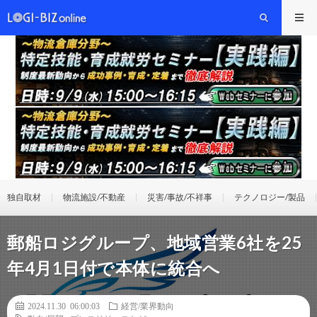
独自取材
物流施設/不動産
災害/事故/不祥事
テクノロジー/製品
郵船ロジグループ、地域営業6社を25
年4月1日付で本体に統合へ
2024.11.30 06:00:03
経営/業界動向