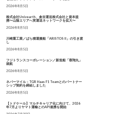
2026年8月5日
株式会社Univearth、倉吉運送株式会社と資本提
携〜山陰エリアへ実運送ネットワークを拡大〜
2026年8月5日
川崎重工業／ばら積運搬船「ARISTOS II」の引き渡
し
2026年8月5日
フジトランスコーポレーション／新造船「蓉翔丸」
就航
2026年8月5日
ネバーマイル：TGR Haas F1 Teamとのパートナー
シップ契約を締結しました
2026年8月5日
【トドケール】マルチキャリア化に向けて、2026
年7月よりヤマト運輸とのAPI連携を開始
2026年7月30日