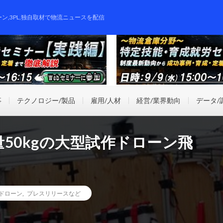
ーン,3PL,独自取材で物流ニュースを配信
事
テクノロジー/製品
雇用/人材
経営/業界動向
データ/
50kgの大型試作ドローン飛
ドローン
,
プレスリリースなど