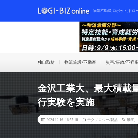
物流不動産,ロボット,ドロ
独自取材
物流施設/不動産
災害/事故/不祥
金沢工業大、最大積載量
行実験を実施
2024.12.16 16:57:18
テクノロジー/製品
動画
,