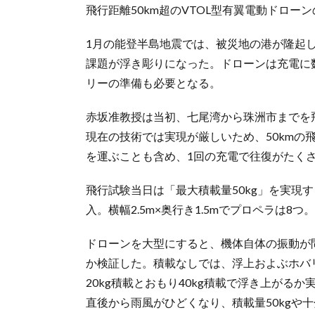
飛行距離50km超のVTOL型有翼電動ドロ
1月の能登半島地震では、被災地の港が隆起
課題が浮き彫りになった。ドローンは充電に
リーの準備も必要となる。
赤坂准教授は当初、七尾湾から珠洲市までを飛
現在の技術では実現が厳しいため、50kmの
を運ぶことも含め、1回の充電で往復がたく
飛行試験当日は「最大積載量50kg」を実現
入。横幅2.5m×奥行き1.5mでプロペラは8
ドローンを大型にすると、機体自体の振動が
か検証した。積載なしでは、浮上およぶホバ
20kg積載とおもり40kg積載で浮き上がる
直後から雨風がひどくなり、積載量50kgや