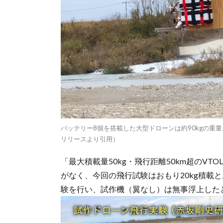
バッテリー8個を搭載した大型ドローンは約90kgの重
リリースより引用）
「最大積載量50kg・飛行距離50km超のV
がなく、今回の飛行試験はおもり20kg積載
験を行い、試作機（翼なし）は無事浮上した