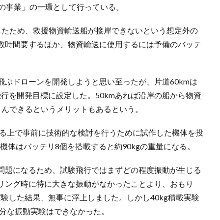
ーンの事業」の一環として行っている。
したため、救援物資輸送船が接岸できないという想定外の
数時間要するほか、物資輸送に使用するには予備のバッテ
ぶドローンを開発しようと思い至ったが、片道60kmは
飛行を開発目標に設定した。50kmあれば沿岸の船から物資
さんできるというメリットもあるという。
する上で事前に技術的な検討を行うために試作した機体を投
つ。機体はバッテリ8個を搭載すると約90kgの重量になる。
問題になるため、試験飛行ではまずどの程度振動が生じる
リング時に特に大きな振動がなかったことより、おもり
か実験した結果、無事に浮上しました。しかし40kg積載実験
十分な振動実験はできなかった。