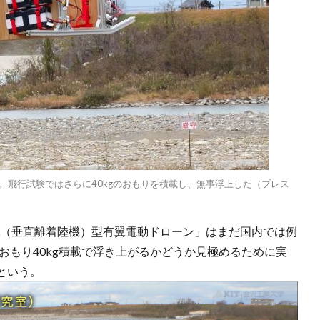
量。飛行試験ではさらに40kgのおもりを積載し、無事浮上した（プレス
TOL（垂直離着陸機）型有翼電動ドローン」はまだ国内では例
とおもり40kg積載で浮き上がるかどうか見極めるために実
という。