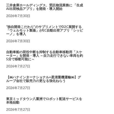
三井倉庫ホールディングス、受託物流業務に 「生成
AI出荷検品アプリ」を開発・導入開始
2026年7月30日
“独自開発こだわり”のサプリメントでD2C展開する
「ウェルモット製薬」がEC自動出荷アプリ「シッピ
ーノ」を導入
2026年7月30日
自動車船の荷役中断を抑制する自動車移動用「スケ
ーター」を開発・導入 ～自力走行できない車両を約
5分で移動可能に～
2026年7月27日
【㈱ハナインターナショナル×星清重機運輸㈱】グ
ループ会社で販売力の更なる強化ねらう
2026年7月27日
東京ミッドタウン八重洲でロボット配送サービスを
本格始動
2026年7月27日