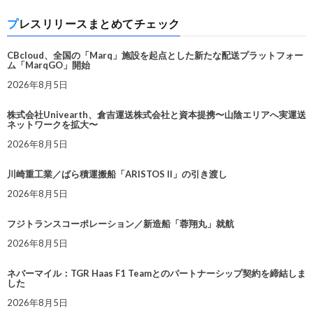
プレスリリースまとめてチェック
CBcloud、全国の「Marq」施設を起点とした新たな配送プラットフォー
ム「MarqGO」開始
2026年8月5日
株式会社Univearth、倉吉運送株式会社と資本提携〜山陰エリアへ実運送
ネットワークを拡大〜
2026年8月5日
川崎重工業／ばら積運搬船「ARISTOS II」の引き渡し
2026年8月5日
フジトランスコーポレーション／新造船「蓉翔丸」就航
2026年8月5日
ネバーマイル：TGR Haas F1 Teamとのパートナーシップ契約を締結しま
した
2026年8月5日