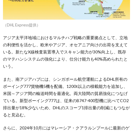
（DHL Express提供）
アジア太平洋地域におけるマルチハブ戦略の重要拠点として、立地
の利便性を活かし、欧米やアジア、オセアニア向けの出荷を支えて
いる。新たなX線検査装置導入でスキャン能力が30%向上し、既存
のマテハンシステムの強化により、仕分け能力も40%高められたと
いう。
また、南アジアハブには、シンガポール航空運航によるDHL所有の
ボーイング777貨物機5機を配備。1200t以上の積載能力を追加し、
米国～アジア間の輸送時間を最適化。両大陸間の貿易強化につなげ
ている。新型ボーイング777は、従来のB747-400型機に比べてCO2
排出量が18%少ないため、DHLのスコープ1排出量の削減にもつなが
ると見込む。
さらに、2024年10月にはマレーシア・クアラルンプールに最新のゲ