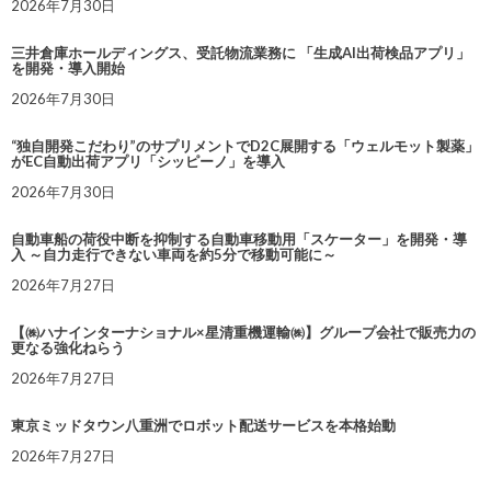
2026年7月30日
三井倉庫ホールディングス、受託物流業務に 「生成AI出荷検品アプリ」
を開発・導入開始
2026年7月30日
“独自開発こだわり”のサプリメントでD2C展開する「ウェルモット製薬」
がEC自動出荷アプリ「シッピーノ」を導入
2026年7月30日
自動車船の荷役中断を抑制する自動車移動用「スケーター」を開発・導
入 ～自力走行できない車両を約5分で移動可能に～
2026年7月27日
【㈱ハナインターナショナル×星清重機運輸㈱】グループ会社で販売力の
更なる強化ねらう
2026年7月27日
東京ミッドタウン八重洲でロボット配送サービスを本格始動
2026年7月27日