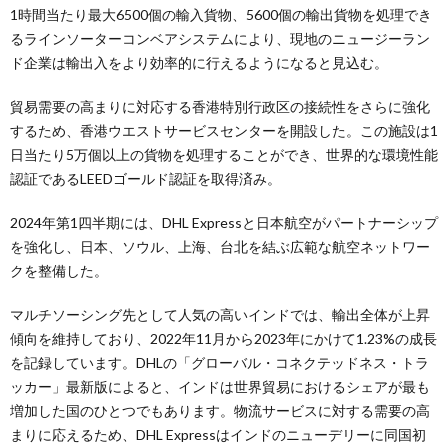
1時間当たり最大6500個の輸入貨物、5600個の輸出貨物を処理でき
るラインソーターコンベアシステムにより、現地のニュージーラン
ド企業は輸出入をより効率的に行えるようになると見込む。
貿易需要の高まりに対応する香港特別行政区の接続性をさらに強化
するため、香港ウエストサービスセンターを開設した。この施設は1
日当たり5万個以上の貨物を処理することができ、世界的な環境性能
認証であるLEEDゴールド認証を取得済み。
2024年第1四半期には、DHL Expressと日本航空がパートナーシップ
を強化し、日本、ソウル、上海、台北を結ぶ広範な航空ネットワー
クを整備した。
マルチソーシング先として人気の高いインドでは、輸出全体が上昇
傾向を維持しており、2022年11月から2023年にかけて1.23%の成長
を記録しています。DHLの「グローバル・コネクテッドネス・トラ
ッカー」最新版によると、インドは世界貿易におけるシェアが最も
増加した国のひとつでもあります。物流サービスに対する需要の高
まりに応えるため、DHL Expressはインドのニューデリーに同国初