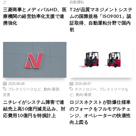
ど
自動運転
三菱商事とメディパルHD、医
T2が品質マネジメントシステ
療機関の経営効率化支援で連
ムの国際規格「ISO9001」認
携強化
証取得、自動運転分野で国内
初
2026.08.08
2026.08.07
プレスリリースなど
,
動向/展望
,
テクノロジー
,
プレスリリースな
災害
ど
,
動向/展望
ニチレイがシステム障害で連
ロジスネクストが防爆仕様車
結売上高50億円減見込み、対
のフォークをフルモデルチェ
応費用10億円を特損計上
ンジ、オペレーターの快適性
向上図る