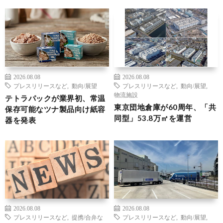
2026.08.08
2026.08.08
プレスリリースなど
,
動向/展望
プレスリリースなど
,
動向/展望
,
物流施設
テトラパックが業界初、常温
東京団地倉庫が60周年、「共
保存可能なツナ製品向け紙容
同型」53.8万㎡を運営
器を発表
2026.08.08
2026.08.08
プレスリリースなど
,
提携/合弁な
プレスリリースなど
,
動向/展望
,