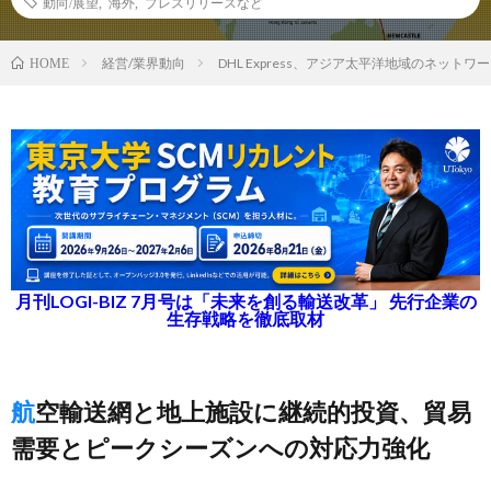
動向/展望
,
海外
,
プレスリリースなど
経営/業界動向
DHL Express、アジア太平洋地域のネットワ
HOME
月刊LOGI-BIZ 7月号は「未来を創る輸送改革」 先行企業の
生存戦略を徹底取材
航空輸送網と地上施設に継続的投資、貿易
需要とピークシーズンへの対応力強化