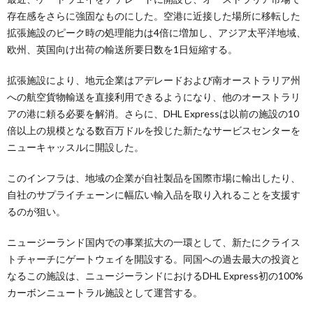
存在感をさらに強固なものにした。空港に近接した場所に移転した
拡張施設のピーク時の処理能力は4倍に増加し、アジア太平洋地域、
欧州、英国向け出荷の輸送所要日数を1日短縮する。
拡張施設により、地元企業はアデレードおよび南オーストラリア州
への航空貨物輸送を直接利用できるようになり、他のオーストラリ
アの港に頼る必要を解消。さらに、DHL Expressは以前の施設の10
倍以上の規模となる数百万ドルを投じた新たなサービスセンターを
ニューキャッスルに開設した。
このインフラは、地域の企業が自社製品を国際市場に輸出したり、
自社のサプライチェーンに幅広い輸入品を取り入れることを支援す
るのが狙い。
ニュージーランド国内での事業拡大の一環として、新たにクライス
トチャーチにゲートウェイを開設する。同国への過去最大の投資と
なるこの施設は、ニュージーランドにおけるDHL Express初の100%
カーボンニュートラル施設として運営する。