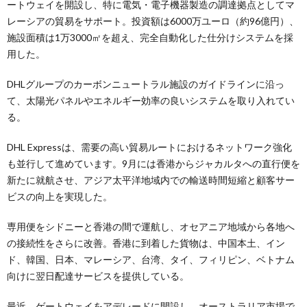
ートウェイを開設し、特に電気・電子機器製造の調達拠点としてマ
レーシアの貿易をサポート。投資額は6000万ユーロ（約96億円）、
施設面積は1万3000㎡を超え、完全自動化した仕分けシステムを採
用した。
DHLグループのカーボンニュートラル施設のガイドラインに沿っ
て、太陽光パネルやエネルギー効率の良いシステムを取り入れてい
る。
DHL Expressは、需要の高い貿易ルートにおけるネットワーク強化
も並行して進めています。9月には香港からジャカルタへの直行便を
新たに就航させ、アジア太平洋地域内での輸送時間短縮と顧客サー
ビスの向上を実現した。
専用便をシドニーと香港の間で運航し、オセアニア地域から各地へ
の接続性をさらに改善。香港に到着した貨物は、中国本土、イン
ド、韓国、日本、マレーシア、台湾、タイ、フィリピン、ベトナム
向けに翌日配達サービスを提供している。
最近、ゲートウェイをアデレードに開設し、オーストラリア市場で