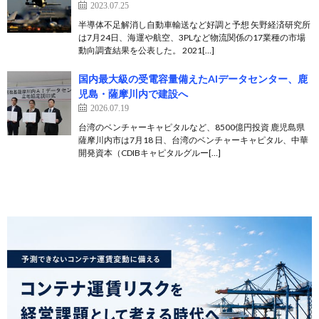
2023.07.25
半導体不足解消し自動車輸送など好調と予想 矢野経済研究所
は7月24日、海運や航空、3PLなど物流関係の17業種の市場
動向調査結果を公表した。 2021[…]
国内最大級の受電容量備えたAIデータセンター、鹿
児島・薩摩川内で建設へ
2026.07.19
台湾のベンチャーキャピタルなど、8500億円投資 鹿児島県
薩摩川内市は7月18 日、台湾のベンチャーキャピタル、中華
開発資本（CDIBキャピタルグルー[…]