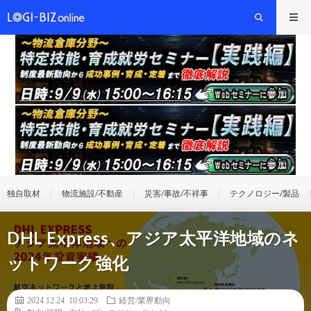
独自取材
物流施設/不動産
災害/事故/不祥事
テクノロジー/製品
DHL Express、アジア太平洋地域のネ
ットワーク強化
2024.12.24 10:03:29
経営/業界動向