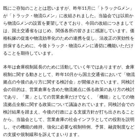
既にご存知のこととは思いますが、昨年11月に「トラックGメン」
が「トラック・物流Gメン」に改組されました。当協会では以前か
ら物流Gメンの設置を要望してきており、今回の改組につきまして
は、国土交通省をはじめ、関係各所の皆さまに感謝しています。価
格転嫁の促進や物流効率化のための連携を促し、法改正の実効性を
担保するために、今後トラック・物流Gメンに適切に機能いただけ
ることを期待しています。
本年は倉庫税制延長のために活動していく年ではありますが、倉庫
税制に関する動きとして、昨年10月から国土交通省において「物流
拠点の今後のあり方に関する検討会」が開催されています。同検討
会の目的は、営業倉庫を含めた物流拠点に係る政策のあり方の検討
であり、「業」としての営業倉庫だけでなく、「機能」としての物
流拠点全般に関する政策について議論されています。同検討会での
検討結果を踏まえ、今後の行政による支援方針が打ち出されること
から、当協会として、営業倉庫の社会インフラとしての役割を説明
し、その機能の維持、強化に必要な税制特例、予算、融資制度など
の支援や規制緩和を訴えてまいります。