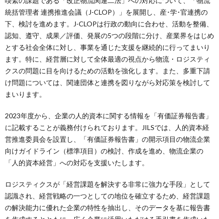
喫緊の課題である「改正物流関連二法」への対応について、「物流
統括管理者 連携推進会議（J-CLOP）」を展開し、産･学･官連携の
下、検討を進めます。J-CLOPは行政の動向に合わせ、活動を整備、
認知、遵守、成果／評価、発展の5つの段階に分け、産業界をはじめ
とする社会全体に対し、事業を通じた支援を継続的に行ってまいり
ます。特に、経営層に対して全体最適の視点から物流・ロジスティ
クスの問題に目を向けるための活動を強化します。また、多重下請
け問題については、関連団体と連携を図りながら対応策を検討して
まいります。
2023年度から、企業の人的資本に関する情報を「有価証券報告書」
に記載することが義務付けられております。JILSでは、人的資本経
営推進委員会を設置し、「有価証券報告書」の開示項目の物流企業
向けガイドライン（標準項目）の検討、作成を進め、物流企業の
「人的資本経営」への対応を支援いたします。
ロジスティクスが「経営課題を解決する非常に強力な手段」として
認識され、経営戦略の一つとしての地位を確立するため、経営課題
の解決能力に優れた企業の特性を抽出し、そのデータを基に報告書