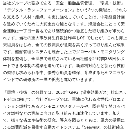
当社グループの強みである「安全・船舶品質管理」「環境・技術」
「デジタルトランスフォーメーション」という3つの機能と、それら
を支える「人材・組織」を更に強化していくことは、中期経営計画
を進めていくために大変重要な鍵となります。海運会社にとって安
全運航は一丁目一番地であり継続的かつ徹底した取り組みが求めら
れます。当社の重大事故発生件数は昨年も0件でしたが、これも海上
乗組員をはじめ、全ての役職員が意識を高く持って取り組んだ成果
です。船舶管理システムを統合した上でグローバル・モニタリング
体制を整備し、全世界で運航されている当社船を24時間365日サポ
ートできる体制の構築を進めています。新燃料対応など新たな技術
の習得も求められる中、優秀な船員を確保、育成するためマニラや
インドでの研修所の一層の拡充も進めていきます。
「環境・技術」の分野では、2050年GHG（温室効果ガス）排出ネッ
トゼロに向けて、当社グループでは、重油に代わる次世代ゼロエミ
ッション燃料であるアンモニアやメタノールや、既存船で焚けるバ
イオ燃料などの実装に向けた取り組みも加速化しています。加え
て、様々な省エネ技術の研究、導入を図るとともに、風力の活用に
よる燃費削減を目指す自動カイトシステム「Seawing」の技術確立