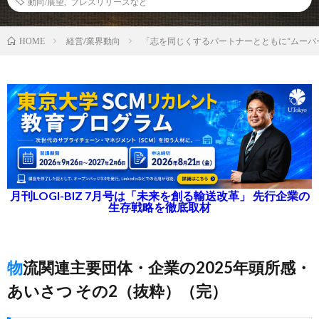
動向/展望
,
プレスリリースなど
経営/業界動向
「志を同じくするパートナーとともに“ムーバ
HOME
月刊LOGI-BIZ 7月号は「未来を創る輸送改革」 先行企業の
生存戦略を徹底取材
物流関連主要団体・企業の2025年頭所感・
あいさつ その2（抜粋）（完）