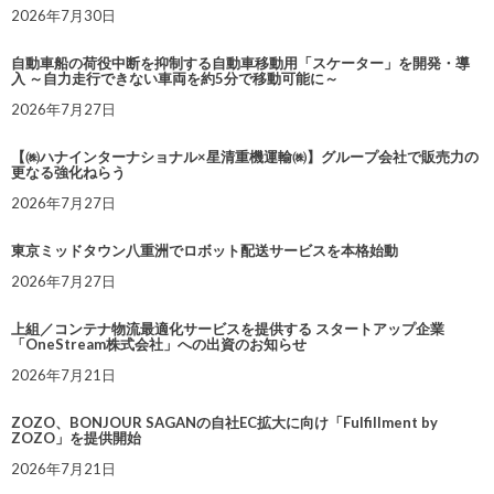
2026年7月30日
自動車船の荷役中断を抑制する自動車移動用「スケーター」を開発・導
入 ～自力走行できない車両を約5分で移動可能に～
2026年7月27日
【㈱ハナインターナショナル×星清重機運輸㈱】グループ会社で販売力の
更なる強化ねらう
2026年7月27日
東京ミッドタウン八重洲でロボット配送サービスを本格始動
2026年7月27日
上組／コンテナ物流最適化サービスを提供する スタートアップ企業
「OneStream株式会社」への出資のお知らせ
2026年7月21日
ZOZO、BONJOUR SAGANの自社EC拡大に向け「Fulfillment by
ZOZO」を提供開始
2026年7月21日