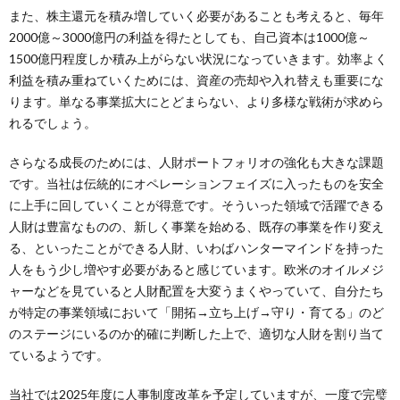
また、株主還元を積み増していく必要があることも考えると、毎年
2000億～3000億円の利益を得たとしても、自己資本は1000億～
1500億円程度しか積み上がらない状況になっていきます。効率よく
利益を積み重ねていくためには、資産の売却や入れ替えも重要にな
ります。単なる事業拡大にとどまらない、より多様な戦術が求めら
れるでしょう。
さらなる成長のためには、人財ポートフォリオの強化も大きな課題
です。当社は伝統的にオペレーションフェイズに入ったものを安全
に上手に回していくことが得意です。そういった領域で活躍できる
人財は豊富なものの、新しく事業を始める、既存の事業を作り変え
る、といったことができる人財、いわばハンターマインドを持った
人をもう少し増やす必要があると感じています。欧米のオイルメジ
ャーなどを見ていると人財配置を大変うまくやっていて、自分たち
が特定の事業領域において「開拓→立ち上げ→守り・育てる」のど
のステージにいるのか的確に判断した上で、適切な人財を割り当て
ているようです。
当社では2025年度に人事制度改革を予定していますが、一度で完璧