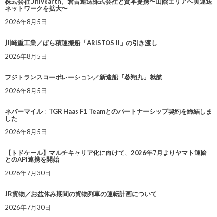
株式会社Univearth、倉吉運送株式会社と資本提携〜山陰エリアへ実運送
ネットワークを拡大〜
2026年8月5日
川崎重工業／ばら積運搬船「ARISTOS II」の引き渡し
2026年8月5日
フジトランスコーポレーション／新造船「蓉翔丸」就航
2026年8月5日
ネバーマイル：TGR Haas F1 Teamとのパートナーシップ契約を締結しま
した
2026年8月5日
【トドケール】マルチキャリア化に向けて、2026年7月よりヤマト運輸
とのAPI連携を開始
2026年7月30日
JR貨物／お盆休み期間の貨物列車の運転計画について
2026年7月30日