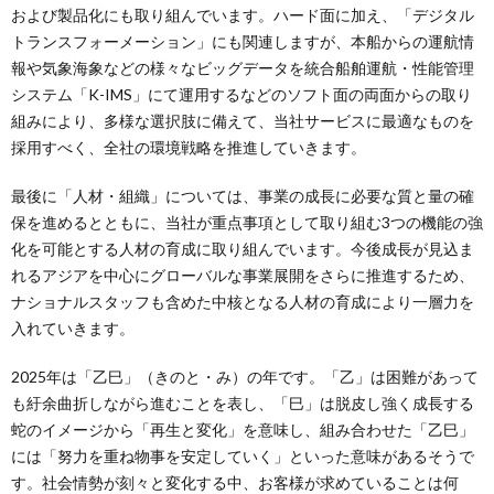
および製品化にも取り組んでいます。ハード面に加え、「デジタル
トランスフォーメーション」にも関連しますが、本船からの運航情
報や気象海象などの様々なビッグデータを統合船舶運航・性能管理
システム「K-IMS」にて運用するなどのソフト面の両面からの取り
組みにより、多様な選択肢に備えて、当社サービスに最適なものを
採用すべく、全社の環境戦略を推進していきます。
最後に「人材・組織」については、事業の成長に必要な質と量の確
保を進めるとともに、当社が重点事項として取り組む3つの機能の強
化を可能とする人材の育成に取り組んでいます。今後成長が見込ま
れるアジアを中心にグローバルな事業展開をさらに推進するため、
ナショナルスタッフも含めた中核となる人材の育成により一層力を
入れていきます。
2025年は「乙巳」（きのと・み）の年です。「乙」は困難があって
も紆余曲折しながら進むことを表し、「巳」は脱皮し強く成長する
蛇のイメージから「再生と変化」を意味し、組み合わせた「乙巳」
には「努力を重ね物事を安定していく」といった意味があるそうで
す。社会情勢が刻々と変化する中、お客様が求めていることは何