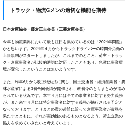
トラック・物流Gメンの適切な機能を期待
日本倉庫協会・藤倉正夫会長（三菱倉庫会長）
今年も物流業界において最も注目を集めているのは「2024年問題」
かと思います。2024年４月からトラックドライバーの時間外労働の
上限規制がスタートしましたが、これまでのところ、荷主・トラッ
ク・倉庫事業者が比較的適切に対応したこともあり、急激に事業環
境が変化したということは無いようです。
また、昨年6月から改正物効法に関し、国土交通省・経済産業省・農
林水産省による3省合同会議が開催され、政省令のとりまとめが進め
られている状況です。本年４月には全ての事業者に対する努力義務
が、また来年４月には特定事業者に対する義務が施行される予定と
なっております。とりまとめ案の趣旨に沿って倉庫事業者が責務を
果たすとともに、それが実効性のあるものとなるよう、荷主企業の
協力を求めていきたいと考えています。