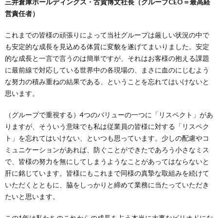
三井倉庫ホールディングス・古賀博文社長（グループCEO＝最高経
営責任者）
これまでの皆様の頑張りによって当社グループは厳しい状況の中で
も安定的な成長を見込める体質に変貌を遂げてまいりました。安定
的な成長と一言で言うのは簡単ですが、それはお客様の抱える課題
に最前線で対応している世界中の各現場の、まさに血のにじむよう
な努力の積み重ねの結果である、ということを忘れてはいけないと
思います。
（グループで重視する）4つのバリューの一つに「リスペクト」があ
りますが、そういう意味でも私は従業員の皆様に対する「リスペク
ト」を忘れてはいけない、といつも思っています。少しの配慮やコ
ミュニケーションがあれば、防ぐことができたであろう小さなミス
で、皆様の努力を無にしてしまうようなことがあってはならないと
肝に銘じています。皆様にもこれまで同様の真摯な取組みを続けて
いただくとともに、脇をしっかりと締めて業務に当たっていただき
たいと思います。
この1年は私たちのこれからの成長を占う本当に大事なピリオドにな