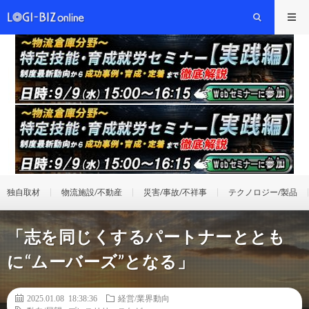
独自取材
物流施設/不動産
災害/事故/不祥事
テクノロジー/製品
「志を同じくするパートナーととも
に“ムーバーズ”となる」
2025.01.08 18:38:36
経営/業界動向