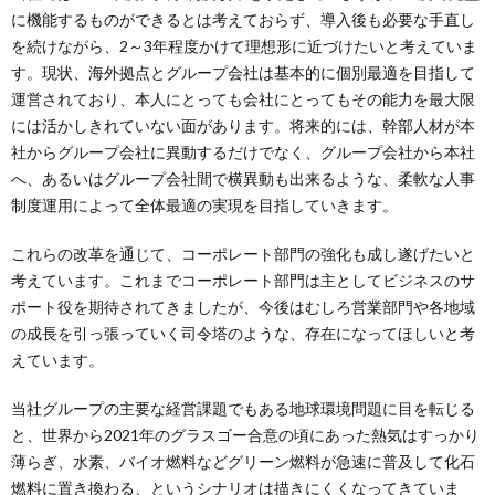
に機能するものができるとは考えておらず、導入後も必要な手直し
を続けながら、2～3年程度かけて理想形に近づけたいと考えていま
す。現状、海外拠点とグループ会社は基本的に個別最適を目指して
運営されており、本人にとっても会社にとってもその能力を最大限
には活かしきれていない面があります。将来的には、幹部人材が本
社からグループ会社に異動するだけでなく、グループ会社から本社
へ、あるいはグループ会社間で横異動も出来るような、柔軟な人事
制度運用によって全体最適の実現を目指していきます。
これらの改革を通じて、コーポレート部門の強化も成し遂げたいと
考えています。これまでコーポレート部門は主としてビジネスのサ
ポート役を期待されてきましたが、今後はむしろ営業部門や各地域
の成長を引っ張っていく司令塔のような、存在になってほしいと考
えています。
当社グループの主要な経営課題でもある地球環境問題に目を転じる
と、世界から2021年のグラスゴー合意の頃にあった熱気はすっかり
薄らぎ、水素、バイオ燃料などグリーン燃料が急速に普及して化石
燃料に置き換わる、というシナリオは描きにくくなってきていま