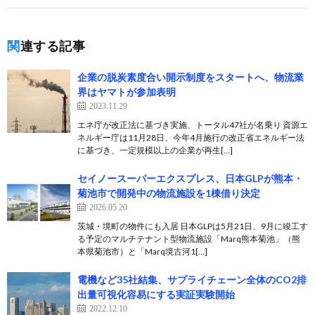
関連する記事
企業の脱炭素度合い開示制度をスタートへ、物流業
界はヤマトが参加表明
2023.11.29
エネ庁が改正法に基づき実施、トータル47社が名乗り 資源エ
ネルギー庁は11月28日、今年4月施行の改正省エネルギー法
に基づき、一定規模以上の企業が再生[…]
セイノースーパーエクスプレス、日本GLPが熊本・
菊池市で開発中の物流施設を1棟借り決定
2026.05.20
茨城・境町の物件にも入居 日本GLPは5月21日、9月に竣工す
る予定のマルチテナント型物流施設「Marq熊本菊池」（熊
本県菊池市）と「Marq境古河1[…]
電機など35社結集、サプライチェーン全体のCO2排
出量可視化容易にする実証実験開始
2022.12.10