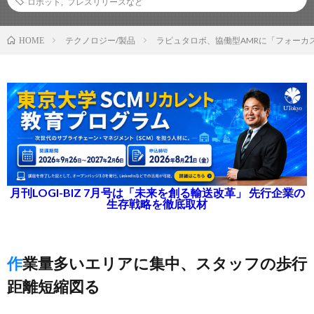
ロボット
,
プレスリリースなど
テクノロジー/製品
ラピュタロボ、協働型AMRに「フォーカ
HOME
月刊LOGI-BIZ 7月号は「未来を創る輸送改革」 先行企業の
生存戦略を徹底取材
作業量多いエリアに集中、スタッフの歩行
距離短縮図る