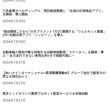
2026年7月30日
三井倉庫ホールディングス、受託物流業務に 「生成AI出荷検品アプリ」
を開発・導入開始
2026年7月30日
“独自開発こだわり”のサプリメントでD2C展開する「ウェルモット製薬」
がEC自動出荷アプリ「シッピーノ」を導入
2026年7月30日
自動車船の荷役中断を抑制する自動車移動用「スケーター」を開発・導
入 ～自力走行できない車両を約5分で移動可能に～
2026年7月27日
【㈱ハナインターナショナル×星清重機運輸㈱】グループ会社で販売力の
更なる強化ねらう
2026年7月27日
東京ミッドタウン八重洲でロボット配送サービスを本格始動
2026年7月27日