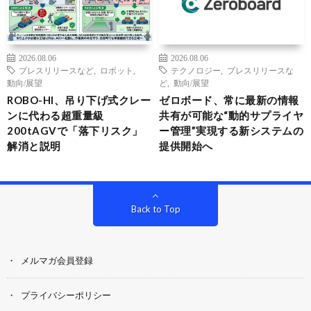
2026.08.06
2026.08.06
プレスリリースなど
,
ロボット
,
テクノロジー
,
プレスリリースな
動向/展望
ど
,
動向/展望
ROBO-HI、吊り下げ式クレー
ゼロボード、常に最新の情報
ンに代わる超重量級
共有が可能な“動的サプライヤ
200tAGVで「落下リスク」
ー管理”実現する新システムの
解消と説明
提供開始へ
Back to Top
メルマガ会員登録
プライバシーポリシー