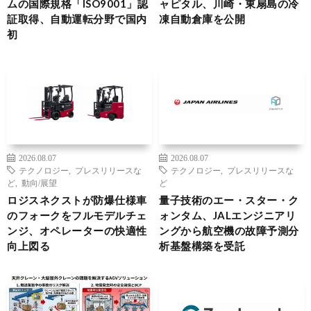
ムの国際規格「ISO9001」認
ャピタル、川崎・東扇島の冷
証取得、自動運転分野で国内
凍自動倉庫を公開
初
2026.08.07
2026.08.07
テクノロジー
,
プレスリリースな
テクノロジー
,
プレスリリースな
ど
,
動向/展望
ど
ロジスネクストが防爆仕様車
量子技術のエー・スター・ク
のフォークをフルモデルチェ
ォンタム、JALエンジニアリ
ンジ、オペレーターの快適性
ングから航空機の故障予測分
向上図る
析基盤構築を受託