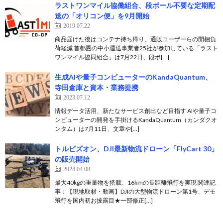
ラストワンマイル協働組合、段ボール不要な定期配
送の「オリコン便」を9月開始
2019.07.22
商品届けた後はコンテナ持ち帰り、通販ユーザーらの開梱負
荷軽減 首都圏の中小運送事業者25社が参加している「ラスト
ワンマイル協同組合」は7月22日、段ボ[…]
生成AIや量子コンピューターのKandaQuantum、
寺田倉庫と資本・業務提携
2023.07.12
情報データ活用、新たなサービス創出など目指す AIや量子コ
ンピューターの開発を手掛けるKandaQuantum（カンダクオ
ンタム）は7月11日、文章や[…]
トルビズオン、DJI最新物流ドローン「FlyCart 30」
の販売開始
2024.04.08
最大40kgの重量物を搭載、16kmの長距離飛行を実現 関連記
事：【現地取材・動画】DJIの大型物流ドローン第1号、デモ
飛行を国内初お披露目★一部修正[…]