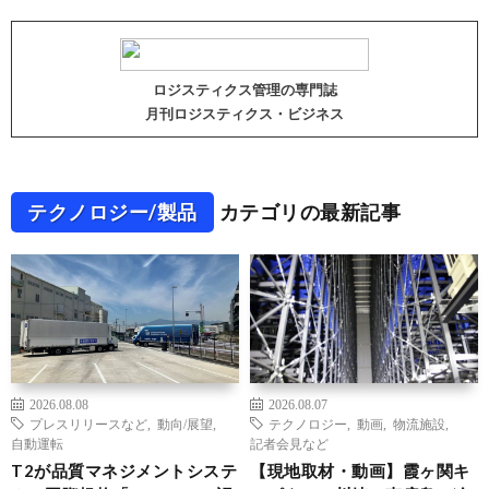
ロジスティクス管理の専門誌
月刊ロジスティクス・ビジネス
テクノロジー/製品
カテゴリの最新記事
2026.08.08
2026.08.07
プレスリリースなど
,
動向/展望
,
テクノロジー
,
動画
,
物流施設
,
自動運転
記者会見など
T2が品質マネジメントシステ
【現地取材・動画】霞ヶ関キ