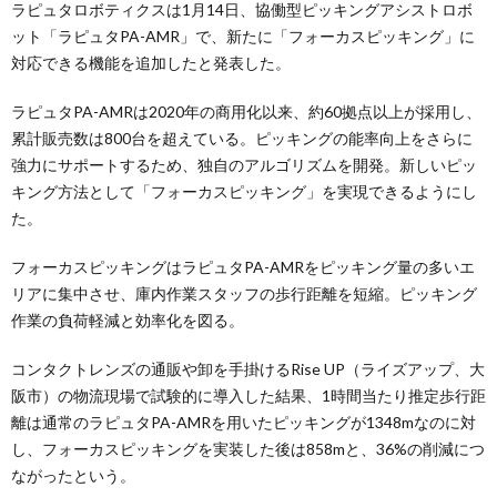
ラピュタロボティクスは1月14日、協働型ピッキングアシストロボ
ット「ラピュタPA-AMR」で、新たに「フォーカスピッキング」に
対応できる機能を追加したと発表した。
ラピュタPA-AMRは2020年の商用化以来、約60拠点以上が採用し、
累計販売数は800台を超えている。ピッキングの能率向上をさらに
強力にサポートするため、独自のアルゴリズムを開発。新しいピッ
キング方法として「フォーカスピッキング」を実現できるようにし
た。
フォーカスピッキングはラピュタPA-AMRをピッキング量の多いエ
リアに集中させ、庫内作業スタッフの歩行距離を短縮。ピッキング
作業の負荷軽減と効率化を図る。
コンタクトレンズの通販や卸を手掛けるRise UP（ライズアップ、大
阪市）の物流現場で試験的に導入した結果、1時間当たり推定歩行距
離は通常のラピュタPA-AMRを用いたピッキングが1348mなのに対
し、フォーカスピッキングを実装した後は858mと、36%の削減につ
ながったという。