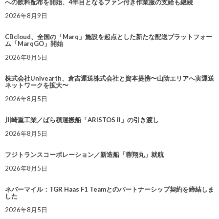
への飲料配布を開始、4年目となるファン付き作業服の支給も継続
2026年8月9日
CBcloud、全国の「Marq」施設を起点とした新たな配送プラットフォー
ム「MarqGO」開始
2026年8月5日
株式会社Univearth、倉吉運送株式会社と資本提携〜山陰エリアへ実運送
ネットワークを拡大〜
2026年8月5日
川崎重工業／ばら積運搬船「ARISTOS II」の引き渡し
2026年8月5日
フジトランスコーポレーション／新造船「蓉翔丸」就航
2026年8月5日
ネバーマイル：TGR Haas F1 Teamとのパートナーシップ契約を締結しま
した
2026年8月5日