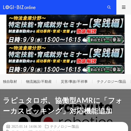
独自取材
物流施設/不動産
災害/事故/不祥事
テクノロジー/製品
ラピュタロボ、協働型AMRに「フォ
ーカスピッキング」対応機能追加
2025.01.14 14:06:30
テクノロジー/製品