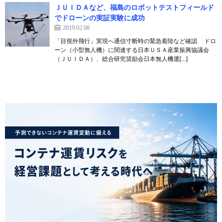
ＪＵＩＤＡなど、福島のロボットテストフィールド
でドローンの実証実験に成功
2019.02.08
「目視外飛行」実現へ通信寸断時の緊急着陸など確認 ドロ
ーン（小型無人機）に関連する日本ＵＳＡ産業振興協議会
（ＪＵＩＤＡ）、総合研究奨励会日本無人機運[…]