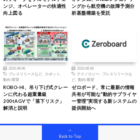
ンジ、オペレーターの快適性
ングから航空機の故障予測分
向上図る
析基盤構築を受託
2026.08.06
2026.08.06
プレスリリースなど
,
ロボット
,
テクノロジー
,
プレスリリースな
動向/展望
ど
,
動向/展望
ROBO-HI、吊り下げ式クレー
ゼロボード、常に最新の情報
ンに代わる超重量級
共有が可能な“動的サプライヤ
200tAGVで「落下リスク」
ー管理”実現する新システムの
解消と説明
提供開始へ
Back to Top