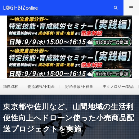
独自取材
物流施設/不動産
災害/事故/不祥事
テクノロジー/製品
東京都や佐川など、山間地域の生活利
便性向上へドローン使った小売商品配
送プロジェクトを実施