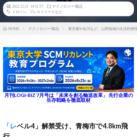
2022.12.21 14:51:57
テクノロジー/製品
ドローン
,
プレスリリースなど
テクノロジー/製品
東京都や佐川など、山間地域の生活利便
HOME
月刊LOGI-BIZ 7月号は「未来を創る輸送改革」 先行企業の
生存戦略を徹底取材
「レベル4」解禁受け、青梅市で4.8km飛
行