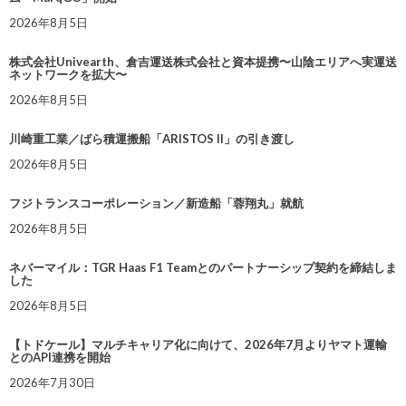
2026年8月5日
株式会社Univearth、倉吉運送株式会社と資本提携〜山陰エリアへ実運送
ネットワークを拡大〜
2026年8月5日
川崎重工業／ばら積運搬船「ARISTOS II」の引き渡し
2026年8月5日
フジトランスコーポレーション／新造船「蓉翔丸」就航
2026年8月5日
ネバーマイル：TGR Haas F1 Teamとのパートナーシップ契約を締結しま
した
2026年8月5日
【トドケール】マルチキャリア化に向けて、2026年7月よりヤマト運輸
とのAPI連携を開始
2026年7月30日