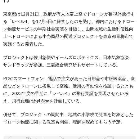
東京都は12月21日、政府が有人地帯上空でドローンが目視外飛行す
る「レベル4」を12月5日に解禁したのを受け、都内におけるドロー
ン物流サービスの早期社会実装を目指し、山間地域の生活利便性向
上へドローンによる小売商品の配送プロジェクトを東京都青梅市で
実施すると発表した。
プロジェクトは佐川急便やイームズロボティクス、日本気象協会、
サンドラッグが参加。三菱総合研究所もサポートしている。
PCやスマートフォン、電話で注文があった日用品や市販医薬品、食
品などをドローンに搭載して空輸。活用の有効性を検証するととも
に、2023年度の早期に「レベル4」の飛行実証を実現させたい考
え。飛行距離は約4.8kmを計画している。
併せて、プロジェクトの期間中、地域の小学校で児童を対象とした
ドローン物流に関する教室も開催、理解を深めてもらう予定。