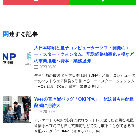
関連する記事
大日本印刷と量子コンピューターソフト開発のエ
ー・スター・クォンタム、配送経路効率化支援など
の事業推進へ資本・業務提携
2023.08.30
生産計画の最適化も 大日本印刷（DNP）と量子コンピュータ
ーのソフトウェア開発を手掛けるエー・スター・クォンタム
（AQ）は8月30日、資本・業務提携し[…]
Yperの置き配バッグ「OKIPPA」、配送員も再配達
削減に期待大
2020.05.20
アンケートで4割は心身の疲れやストレス減ったと回答 宅配
荷物を不在時でも自宅玄関前などで受け取ることができる置
き配バッグ「OKIPPA（オキッパ）」を[…]