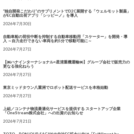
“独自開発こだわり”のサプリメントでD2C展開する「ウェルモット製薬」
がEC自動出荷アプリ「シッピーノ」を導入
2026年7月30日
自動車船の荷役中断を抑制する自動車移動用「スケーター」を開発・導
入 ～自力走行できない車両を約5分で移動可能に～
2026年7月27日
【㈱ハナインターナショナル×星清重機運輸㈱】グループ会社で販売力の
更なる強化ねらう
2026年7月27日
東京ミッドタウン八重洲でロボット配送サービスを本格始動
2026年7月27日
上組／コンテナ物流最適化サービスを提供する スタートアップ企業
「OneStream株式会社」への出資のお知らせ
2026年7月21日
ZOZO、BONJOUR SAGANの自社EC拡大に向け「Fulfillment by