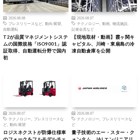
2026.08.08
2026.08.07
プレスリリースなど
,
動向/展望
,
テクノロジー
,
動画
,
物流施設
,
自動運転
記者会見など
T2が品質マネジメントシステ
【現地取材・動画】霞ヶ関キ
ムの国際規格「ISO9001」認
ャピタル、川崎・東扇島の冷
証取得、自動運転分野で国内
凍自動倉庫を公開
初
2026.08.07
2026.08.07
テクノロジー
,
プレスリリースな
テクノロジー
,
プレスリリースな
ど
,
動向/展望
ど
ロジスネクストが防爆仕様車
量子技術のエー・スター・ク
のフォークをフルモデルチェ
ォンタム、JALエンジニアリ