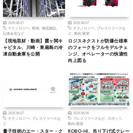
2026.08.07
2026.08.07
テクノロジー
,
動画
,
物流施設
,
テクノロジー
,
プレスリリースな
記者会見など
ど
,
動向/展望
【現地取材・動画】霞ヶ関キ
ロジスネクストが防爆仕様車
ャピタル、川崎・東扇島の冷
のフォークをフルモデルチェ
凍自動倉庫を公開
ンジ、オペレーターの快適性
向上図る
2026.08.07
2026.08.06
テクノロジー
,
プレスリリースな
プレスリリースなど
,
ロボット
,
ど
動向/展望
量子技術のエー・スター・ク
ROBO-HI、吊り下げ式クレー