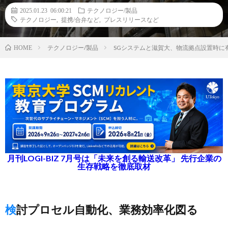
2025.01.23 06:00:21
テクノロジー/製品
テクノロジー
,
提携/合弁など
,
プレスリリースなど
テクノロジー/製品
SGシステムと滋賀大、物流拠点設置時に
HOME
月刊LOGI-BIZ 7月号は「未来を創る輸送改革」 先行企業の
生存戦略を徹底取材
検討プロセル自動化、業務効率化図る