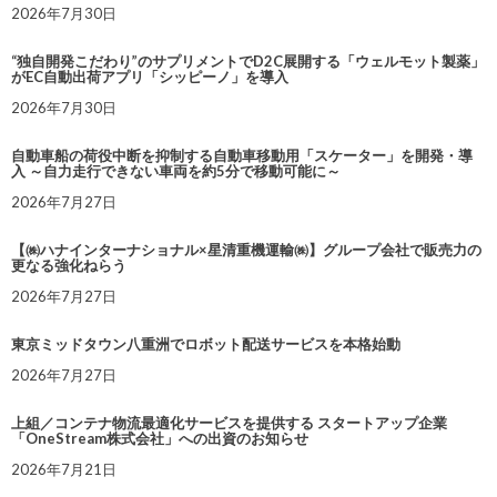
2026年7月30日
“独自開発こだわり”のサプリメントでD2C展開する「ウェルモット製薬」
がEC自動出荷アプリ「シッピーノ」を導入
2026年7月30日
自動車船の荷役中断を抑制する自動車移動用「スケーター」を開発・導
入 ～自力走行できない車両を約5分で移動可能に～
2026年7月27日
【㈱ハナインターナショナル×星清重機運輸㈱】グループ会社で販売力の
更なる強化ねらう
2026年7月27日
東京ミッドタウン八重洲でロボット配送サービスを本格始動
2026年7月27日
上組／コンテナ物流最適化サービスを提供する スタートアップ企業
「OneStream株式会社」への出資のお知らせ
2026年7月21日