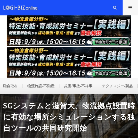
独自取材
物流施設/不動産
災害/事故/不祥事
テクノロジー/製品
SGシステムと滋賀大、物流拠点設置時
に有効な場所シミュレーションする独
自ツールの共同研究開始