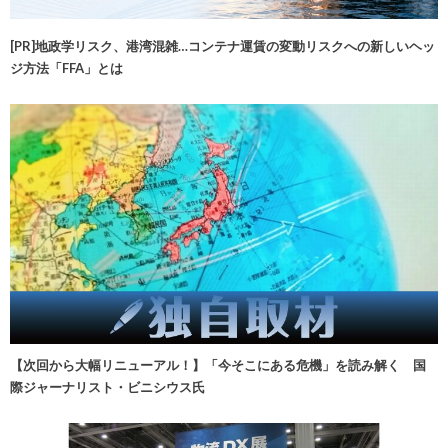
[PR]地政学リスク、港湾混雑…コンテナ運賃の変動リスクへの新しいヘッ
ジ方法「FFA」とは
【次回から大幅リニューアル！】「今そこにある危機」を読み解く 国
際ジャーナリスト・ビニシウス氏