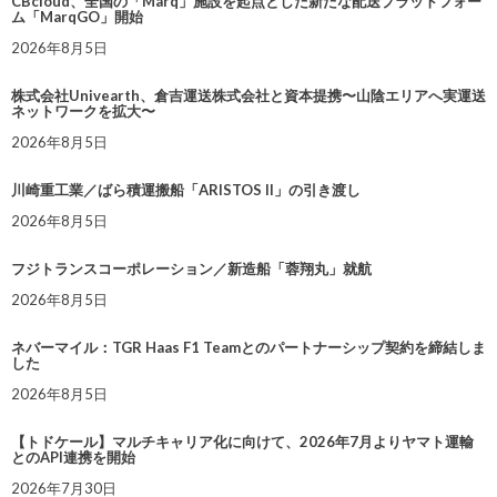
CBcloud、全国の「Marq」施設を起点とした新たな配送プラットフォー
ム「MarqGO」開始
2026年8月5日
株式会社Univearth、倉吉運送株式会社と資本提携〜山陰エリアへ実運送
ネットワークを拡大〜
2026年8月5日
川崎重工業／ばら積運搬船「ARISTOS II」の引き渡し
2026年8月5日
フジトランスコーポレーション／新造船「蓉翔丸」就航
2026年8月5日
ネバーマイル：TGR Haas F1 Teamとのパートナーシップ契約を締結しま
した
2026年8月5日
【トドケール】マルチキャリア化に向けて、2026年7月よりヤマト運輸
とのAPI連携を開始
2026年7月30日