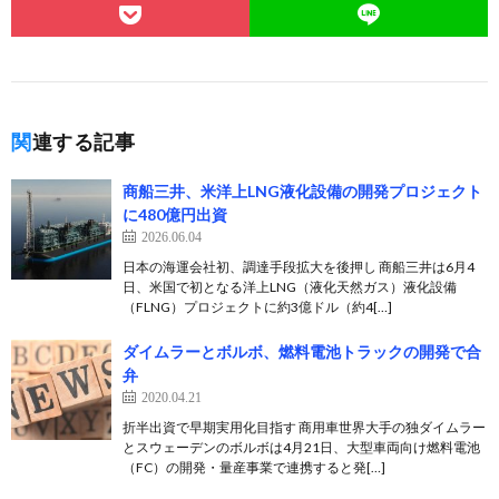
関連する記事
商船三井、米洋上LNG液化設備の開発プロジェクト
に480億円出資
2026.06.04
日本の海運会社初、調達手段拡大を後押し 商船三井は6月4
日、米国で初となる洋上LNG（液化天然ガス）液化設備
（FLNG）プロジェクトに約3億ドル（約4[…]
ダイムラーとボルボ、燃料電池トラックの開発で合
弁
2020.04.21
折半出資で早期実用化目指す 商用車世界大手の独ダイムラー
とスウェーデンのボルボは4月21日、大型車両向け燃料電池
（FC）の開発・量産事業で連携すると発[…]