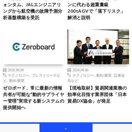
ォンタム、JALエンジニアリ
ンに代わる超重量級
ングから航空機の故障予測分
200tAGVで「落下リスク」
析基盤構築を受託
解消と説明
2026.08.06
2026.08.06
テクノロジー
,
プレスリリースな
テクノロジー
,
動向/展望
,
記者会
ど
,
動向/展望
見など
ゼロボード、常に最新の情報
【現地取材】貿易関連業務の
共有が可能な“動的サプライヤ
効率化目指す業界団体「日本
ー管理”実現する新システムの
貿易DX協会」が発足
提供開始へ