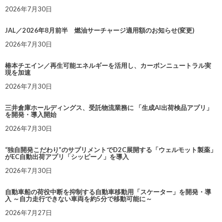
2026年7月30日
JAL／2026年8月前半 燃油サーチャージ適用額のお知らせ(変更)
2026年7月30日
椿本チエイン／再生可能エネルギーを活用し、カーボンニュートラル実
現を加速
2026年7月30日
三井倉庫ホールディングス、受託物流業務に 「生成AI出荷検品アプリ」
を開発・導入開始
2026年7月30日
“独自開発こだわり”のサプリメントでD2C展開する「ウェルモット製薬」
がEC自動出荷アプリ「シッピーノ」を導入
2026年7月30日
自動車船の荷役中断を抑制する自動車移動用「スケーター」を開発・導
入 ～自力走行できない車両を約5分で移動可能に～
2026年7月27日