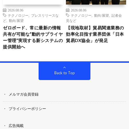
2026.08.06
2026.08.06
テクノロジー
,
プレスリリースな
テクノロジー
,
動向/展望
,
記者会
ど
,
動向/展望
見など
ゼロボード、常に最新の情報
【現地取材】貿易関連業務の
共有が可能な“動的サプライヤ
効率化目指す業界団体「日本
ー管理”実現する新システムの
貿易DX協会」が発足
提供開始へ
Back to Top
メルマガ会員登録
プライバシーポリシー
広告掲載