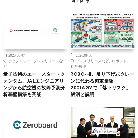
向上図る
2026.08.07
2026.08.06
テクノロジー
,
プレスリリースな
プレスリリースなど
,
ロボット
,
ど
動向/展望
量子技術のエー・スター・ク
ROBO-HI、吊り下げ式クレー
ォンタム、JALエンジニアリ
ンに代わる超重量級
ングから航空機の故障予測分
200tAGVで「落下リスク」
析基盤構築を受託
解消と説明