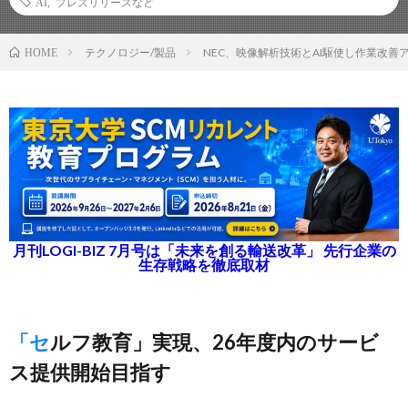
AI
,
プレスリリースなど
テクノロジー/製品
NEC、映像解析技術とAI駆使し作業改
HOME
月刊LOGI-BIZ 7月号は「未来を創る輸送改革」 先行企業の
生存戦略を徹底取材
「セルフ教育」実現、26年度内のサービ
ス提供開始目指す