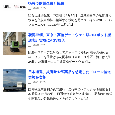
術持つ欧州企業と協業
2026.01.29
出資し連携強化 日本郵船は1月28日、廃棄物由来の液体炭化
水素を低炭素燃料へ精製する技術を持つスペインのXFuel（X
フューエル）に2025年11月2[…]
花岡車輌、東京・高輪ゲートウェイ駅のロボット搬
送実証実験にAGV投入
2020.07.20
段差やスロープに対応してスムーズに移動可能か見極め 台
車・リフトを手掛ける花岡車輌（東京・江東区白河）は7月
20日、JR東日本の山手線高輪ゲートウェイ[…]
日本通運、災害時や医薬品を想定したドローン輸送
実験を実施
2021.12.22
国内物流業界初の夜間飛行、走行中のトラックから離陸も 日
本通運は12月22日、日通総合研究所と連携し、災害時の輸送
や医薬品の緊急輸送などを想定したドロ[…]