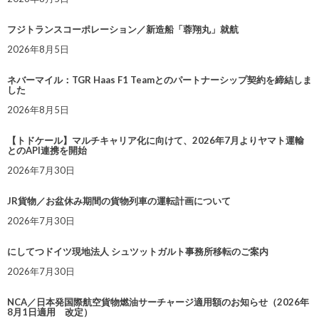
フジトランスコーポレーション／新造船「蓉翔丸」就航
2026年8月5日
ネバーマイル：TGR Haas F1 Teamとのパートナーシップ契約を締結しま
した
2026年8月5日
【トドケール】マルチキャリア化に向けて、2026年7月よりヤマト運輸
とのAPI連携を開始
2026年7月30日
JR貨物／お盆休み期間の貨物列車の運転計画について
2026年7月30日
にしてつドイツ現地法人 シュツットガルト事務所移転のご案内
2026年7月30日
NCA／日本発国際航空貨物燃油サーチャージ適用額のお知らせ（2026年
8月1日適用 改定）