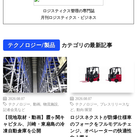
ロジスティクス管理の専門誌
月刊ロジスティクス・ビジネス
テクノロジー/製品
カテゴリの最新記事
2026.08.07
2026.08.07
テクノロジー
,
動画
,
物流施設
,
テクノロジー
,
プレスリリースな
記者会見など
ど
,
動向/展望
【現地取材・動画】霞ヶ関キ
ロジスネクストが防爆仕様車
ャピタル、川崎・東扇島の冷
のフォークをフルモデルチェ
凍自動倉庫を公開
ンジ、オペレーターの快適性