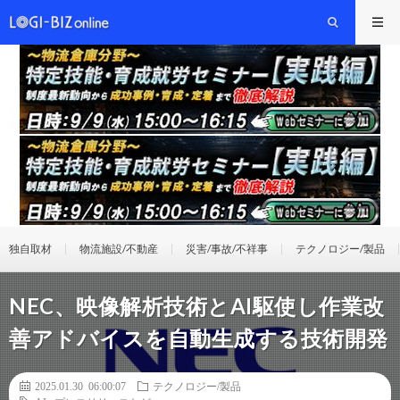
独自取材
物流施設/不動産
災害/事故/不祥事
テクノロジー/製品
NEC、映像解析技術とAI駆使し作業改
善アドバイスを自動生成する技術開発
2025.01.30 06:00:07
テクノロジー/製品