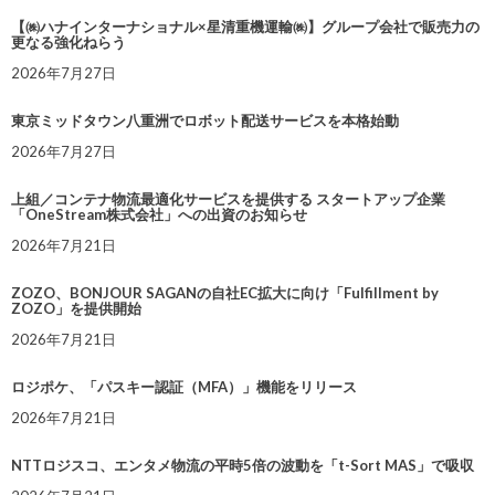
【㈱ハナインターナショナル×星清重機運輸㈱】グループ会社で販売力の
更なる強化ねらう
2026年7月27日
東京ミッドタウン八重洲でロボット配送サービスを本格始動
2026年7月27日
上組／コンテナ物流最適化サービスを提供する スタートアップ企業
「OneStream株式会社」への出資のお知らせ
2026年7月21日
ZOZO、BONJOUR SAGANの自社EC拡大に向け「Fulfillment by
ZOZO」を提供開始
2026年7月21日
ロジポケ、「パスキー認証（MFA）」機能をリリース
2026年7月21日
NTTロジスコ、エンタメ物流の平時5倍の波動を「t-Sort MAS」で吸収