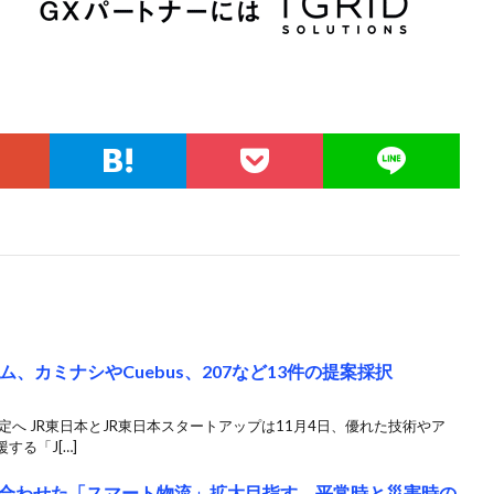
、カミナシやCuebus、207など13件の提案採択
へ JR東日本とJR東日本スタートアップは11月4日、優れた技術やア
る「J[…]
合わせた「スマート物流」拡大目指す、平常時と災害時の