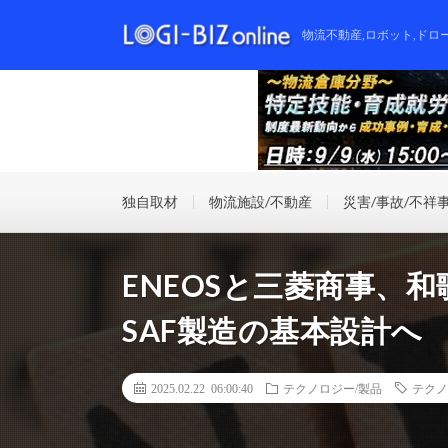
物流不動産,ロボット,ドロ
独自取材
物流施設/不動産
災害/事故/不祥
ENEOSと三菱商事、
SAF製造の基本設計へ
2025.02.22 06:00:40
テクノロジー/製品
テクノ