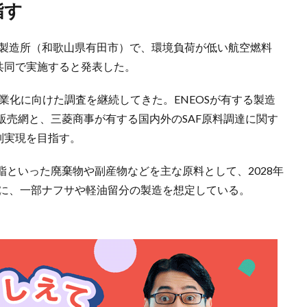
指す
和歌山製造所（和歌山県有田市）で、環境負荷が低い航空燃料
共同で実施すると発表した。
の事業化に向けた調査を継続してきた。ENEOSが有する製造
販売網と、三菱商事が有する国内外のSAF原料調達に関す
制実現を目指す。
といった廃棄物や副産物などを主な原料として、2028年
を中心に、一部ナフサや軽油留分の製造を想定している。