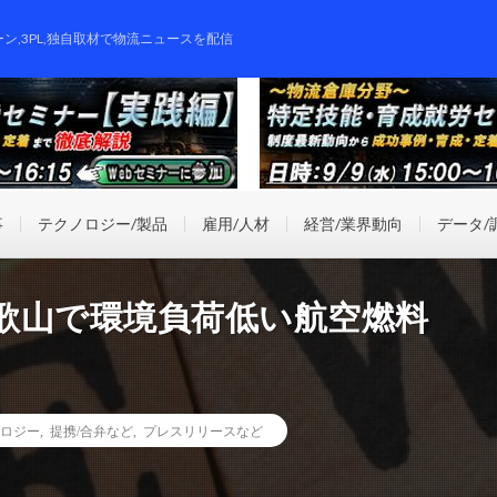
ーン,3PL,独自取材で物流ニュースを配信
事
テクノロジー/製品
雇用/人材
経営/業界動向
データ/
和歌山で環境負荷低い航空燃料
ロジー
,
提携/合弁など
,
プレスリリースなど