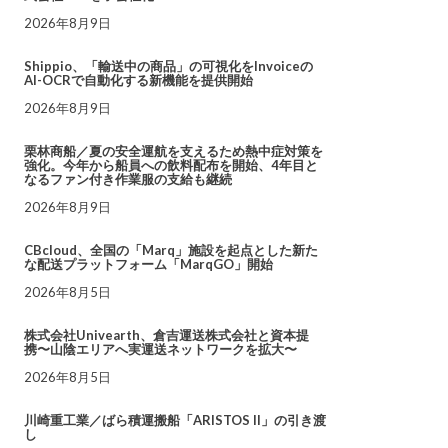
2026年8月9日
Shippio、「輸送中の商品」の可視化をInvoiceの
AI-OCRで自動化する新機能を提供開始
2026年8月9日
栗林商船／夏の安全運航を支えるため熱中症対策を
強化。今年から船員への飲料配布を開始、4年目と
なるファン付き作業服の支給も継続
2026年8月9日
CBcloud、全国の「Marq」施設を起点とした新た
な配送プラットフォーム「MarqGO」開始
2026年8月5日
株式会社Univearth、倉吉運送株式会社と資本提
携〜山陰エリアへ実運送ネットワークを拡大〜
2026年8月5日
川崎重工業／ばら積運搬船「ARISTOS II」の引き渡
し