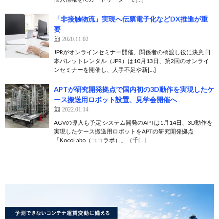
「非接触物流」実現へ伝票電子化などDX推進が重
要
2020.11.02
JPRがオンラインセミナー開催、関係者の橋渡し役に決意 日
本パレットレンタル（JPR）は10月13日、第2回のオンライ
ンセミナーを開催し、人手不足や新[…]
APTが研究開発拠点で国内初の3D動作を実現したケ
ース搬送用ロボット設置、見学会開催へ
2022.01.14
AGVの導入も予定 システム開発のAPTは1月14日、3D動作を
実現したケース搬送用ロボットをAPTの研究開発拠点
「KocoLabo（ココラボ）」（千[…]