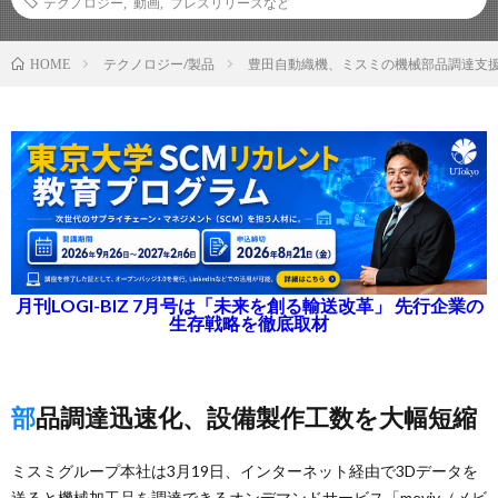
テクノロジー
,
動画
,
プレスリリースなど
テクノロジー/製品
豊田自動織機、ミスミの機械部品調達支援サ
HOME
月刊LOGI-BIZ 7月号は「未来を創る輸送改革」 先行企業の
生存戦略を徹底取材
部品調達迅速化、設備製作工数を大幅短縮
ミスミグループ本社は3月19日、インターネット経由で3Dデータを
送ると機械加工品を調達できるオンデマンドサービス「meviy（メビ