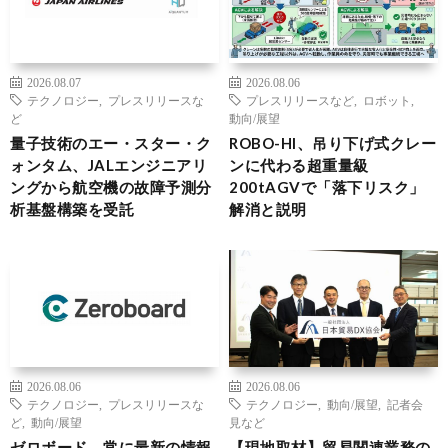
2026.08.07
2026.08.06
テクノロジー
,
プレスリリースな
プレスリリースなど
,
ロボット
,
ど
動向/展望
量子技術のエー・スター・ク
ROBO-HI、吊り下げ式クレー
ォンタム、JALエンジニアリ
ンに代わる超重量級
ングから航空機の故障予測分
200tAGVで「落下リスク」
析基盤構築を受託
解消と説明
2026.08.06
2026.08.06
テクノロジー
,
プレスリリースな
テクノロジー
,
動向/展望
,
記者会
ど
,
動向/展望
見など
ゼロボード、常に最新の情報
【現地取材】貿易関連業務の