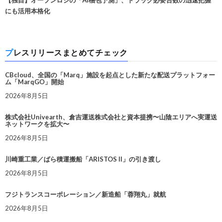
にも活用本格化
プレスリリースまとめてチェック
CBcloud、全国の「Marq」施設を起点とした新たな配送プラットフォー
ム「MarqGO」開始
2026年8月5日
株式会社Univearth、倉吉運送株式会社と資本提携〜山陰エリアへ実運送
ネットワークを拡大〜
2026年8月5日
川崎重工業／ばら積運搬船「ARISTOS II」の引き渡し
2026年8月5日
フジトランスコーポレーション／新造船「蓉翔丸」就航
2026年8月5日