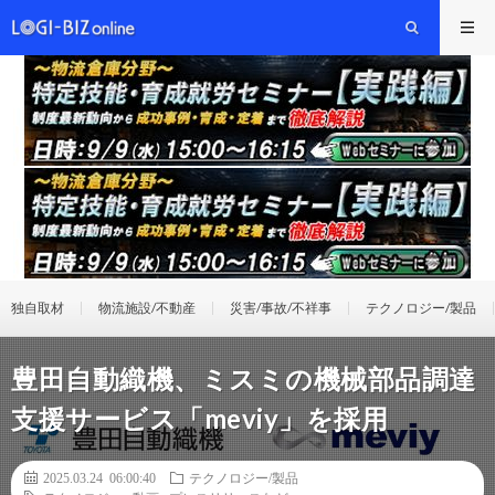
独自取材
物流施設/不動産
災害/事故/不祥事
テクノロジー/製品
豊田自動織機、ミスミの機械部品調達
支援サービス「meviy」を採用
2025.03.24 06:00:40
テクノロジー/製品