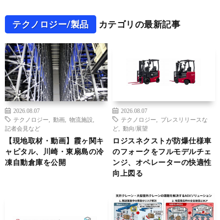
テクノロジー/製品
カテゴリの最新記事
2026.08.07
2026.08.07
テクノロジー
,
動画
,
物流施設
,
テクノロジー
,
プレスリリースな
記者会見など
ど
,
動向/展望
【現地取材・動画】霞ヶ関キ
ロジスネクストが防爆仕様車
ャピタル、川崎・東扇島の冷
のフォークをフルモデルチェ
凍自動倉庫を公開
ンジ、オペレーターの快適性
向上図る