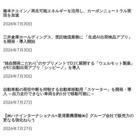
椿本チエイン／再生可能エネルギーを活用し、カーボンニュートラル実
現を加速
2026年7月30日
三井倉庫ホールディングス、受託物流業務に 「生成AI出荷検品アプリ」
を開発・導入開始
2026年7月30日
“独自開発こだわり”のサプリメントでD2C展開する「ウェルモット製薬」
がEC自動出荷アプリ「シッピーノ」を導入
2026年7月30日
自動車船の荷役中断を抑制する自動車移動用「スケーター」を開発・導
入 ～自力走行できない車両を約5分で移動可能に～
2026年7月27日
【㈱ハナインターナショナル×星清重機運輸㈱】グループ会社で販売力の
更なる強化ねらう
2026年7月27日