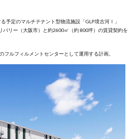
する予定のマルチテナント型物流施設「GLP境古河Ⅰ」
リー（大阪市）と約2600㎡（約 800坪）の賃貸契約を
けのフルフィルメントセンターとして運用する計画。