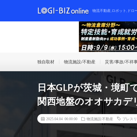
物流不動産,ロボット,ドロ
独自取材
物流施設/不動産
災害/事故/不祥
日本GLPが茨城・境町
関西地盤のオオサカデ
2025.04.04 06:00:00
物流施設/不動産
プレスリ