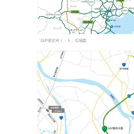
「GLP境古河Ⅰ・Ⅱ」広域図