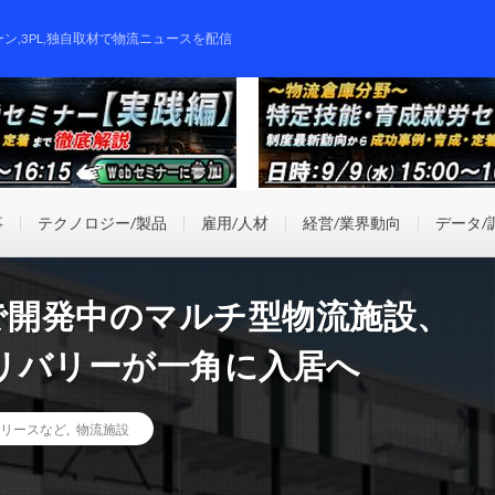
ーン,3PL,独自取材で物流ニュースを配信
事
テクノロジー/製品
雇用/人材
経営/業界動向
データ/
で開発中のマルチ型物流施設、
リバリーが一角に入居へ
リースなど
,
物流施設