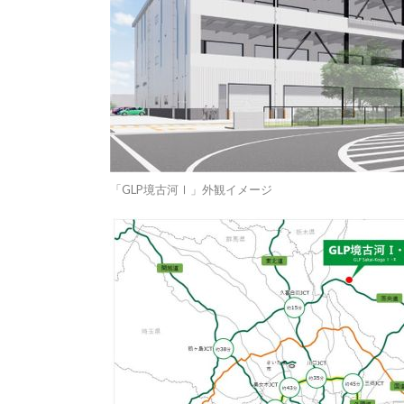
「GLP境古河Ⅰ」外観イメージ