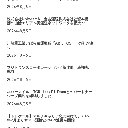
2026年8月5日
株式会社Univearth、倉吉運送株式会社と資本提
携〜山陰エリアへ実運送ネットワークを拡大〜
2026年8月5日
川崎重工業／ばら積運搬船「ARISTOS II」の引き渡
し
2026年8月5日
フジトランスコーポレーション／新造船「蓉翔丸」
就航
2026年8月5日
ネバーマイル：TGR Haas F1 Teamとのパートナー
シップ契約を締結しました
2026年8月5日
【トドケール】マルチキャリア化に向けて、2026
年7月よりヤマト運輸とのAPI連携を開始
2026年7月30日