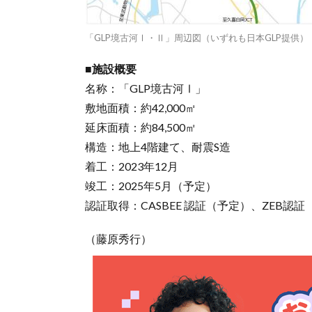
「GLP境古河Ⅰ・Ⅱ」周辺図（いずれも日本GLP提供）
■施設概要
名称：「GLP境古河Ⅰ」
敷地面積：約42,000㎡
延床面積：約84,500㎡
構造：地上4階建て、耐震S造
着工：2023年12月
竣工：2025年5月（予定）
認証取得：CASBEE 認証（予定）、ZEB認証
（藤原秀行）