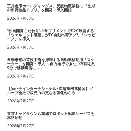
三井倉庫ホールディングス、受託物流業務に 「生成
AI出荷検品アプリ」を開発・導入開始
2026年7月30日
“独自開発こだわり”のサプリメントでD2C展開する
「ウェルモット製薬」がEC自動出荷アプリ「シッピ
ーノ」を導入
2026年7月30日
自動車船の荷役中断を抑制する自動車移動用「スケ
ーター」を開発・導入 ～自力走行できない車両を約
5分で移動可能に～
2026年7月27日
【㈱ハナインターナショナル×星清重機運輸㈱】グ
ループ会社で販売力の更なる強化ねらう
2026年7月27日
東京ミッドタウン八重洲でロボット配送サービスを
本格始動
2026年7月27日