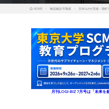
物流施設/不動産
日本GLPが茨城・境
HOME
月刊LOGI-BIZ 7月号は「未