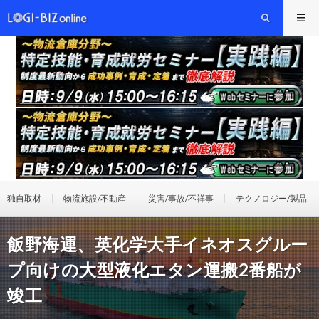
独自取材
物流施設/不動産
災害/事故/不祥事
テクノロジー/製品
飯野海運、英化学大手イネオスグルー
プ向けの大型液化エタン運搬2番船が
竣工