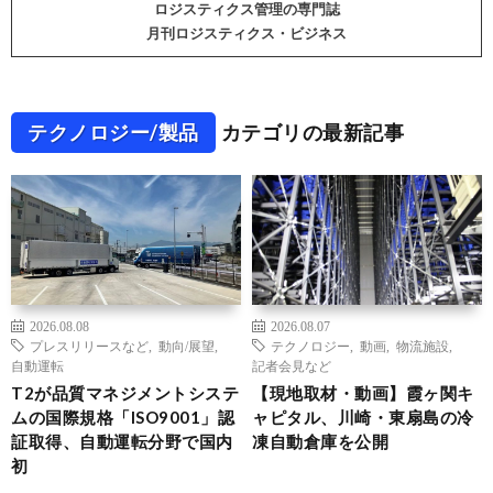
ロジスティクス管理の専門誌
月刊ロジスティクス・ビジネス
テクノロジー/製品
カテゴリの最新記事
2026.08.08
2026.08.07
プレスリリースなど
,
動向/展望
,
テクノロジー
,
動画
,
物流施設
,
自動運転
記者会見など
T2が品質マネジメントシステ
【現地取材・動画】霞ヶ関キ
ムの国際規格「ISO9001」認
ャピタル、川崎・東扇島の冷
証取得、自動運転分野で国内
凍自動倉庫を公開
初