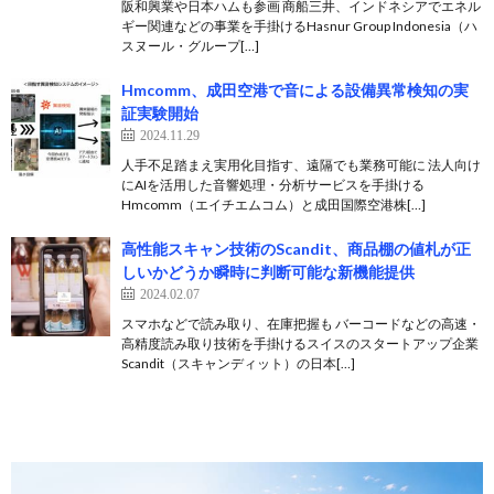
阪和興業や日本ハムも参画 商船三井、インドネシアでエネル
ギー関連などの事業を手掛けるHasnur Group Indonesia（ハ
スヌール・グループ[…]
Hmcomm、成田空港で音による設備異常検知の実
証実験開始
2024.11.29
人手不足踏まえ実用化目指す、遠隔でも業務可能に 法人向け
にAIを活用した音響処理・分析サービスを手掛ける
Hmcomm（エイチエムコム）と成田国際空港株[…]
高性能スキャン技術のScandit、商品棚の値札が正
しいかどうか瞬時に判断可能な新機能提供
2024.02.07
スマホなどで読み取り、在庫把握も バーコードなどの高速・
高精度読み取り技術を手掛けるスイスのスタートアップ企業
Scandit（スキャンディット）の日本[…]