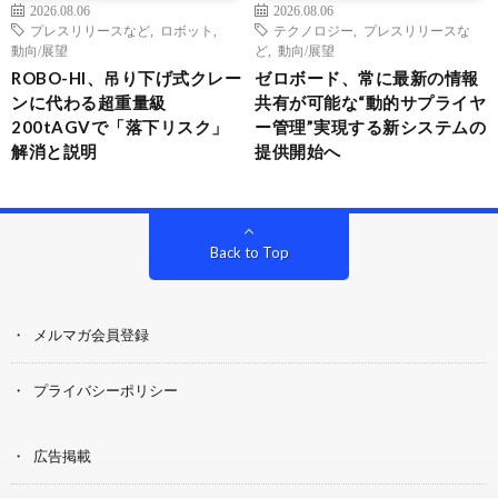
2026.08.06
2026.08.06
プレスリリースなど
,
ロボット
,
テクノロジー
,
プレスリリースな
動向/展望
ど
,
動向/展望
ROBO-HI、吊り下げ式クレー
ゼロボード、常に最新の情報
ンに代わる超重量級
共有が可能な“動的サプライヤ
200tAGVで「落下リスク」
ー管理”実現する新システムの
解消と説明
提供開始へ
Back to Top
メルマガ会員登録
プライバシーポリシー
広告掲載