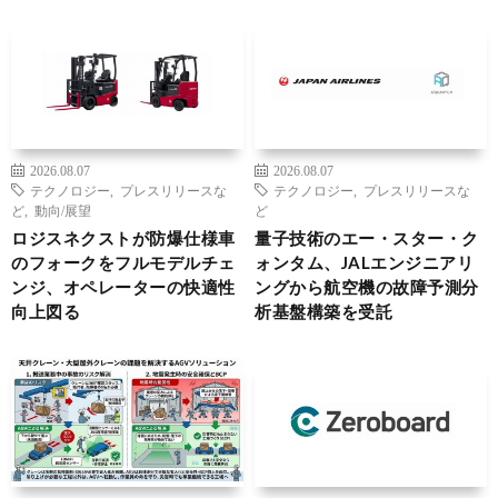
2026.08.07
2026.08.07
テクノロジー
,
プレスリリースな
テクノロジー
,
プレスリリースな
ど
,
動向/展望
ど
ロジスネクストが防爆仕様車
量子技術のエー・スター・ク
のフォークをフルモデルチェ
ォンタム、JALエンジニアリ
ンジ、オペレーターの快適性
ングから航空機の故障予測分
向上図る
析基盤構築を受託