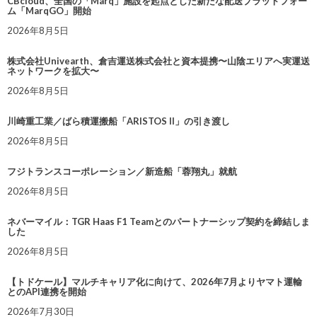
CBcloud、全国の「Marq」施設を起点とした新たな配送プラットフォー
ム「MarqGO」開始
2026年8月5日
株式会社Univearth、倉吉運送株式会社と資本提携〜山陰エリアへ実運送
ネットワークを拡大〜
2026年8月5日
川崎重工業／ばら積運搬船「ARISTOS II」の引き渡し
2026年8月5日
フジトランスコーポレーション／新造船「蓉翔丸」就航
2026年8月5日
ネバーマイル：TGR Haas F1 Teamとのパートナーシップ契約を締結しま
した
2026年8月5日
【トドケール】マルチキャリア化に向けて、2026年7月よりヤマト運輸
とのAPI連携を開始
2026年7月30日