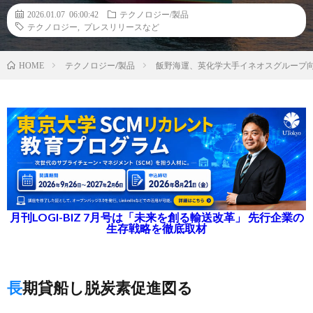
2026.01.07 06:00:42
テクノロジー/製品
テクノロジー
,
プレスリリースなど
テクノロジー/製品
飯野海運、英化学大手イネオスグループ
HOME
月刊LOGI-BIZ 7月号は「未来を創る輸送改革」 先行企業の
生存戦略を徹底取材
長期貸船し脱炭素促進図る