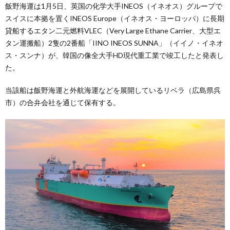
飯野海運は1月5日、英国の化学大手INEOS（イネオス）グループで
スイスに本拠を置くINEOS Europe（イネオス・ヨーロッパ）に長期
貸船するエタン二元燃料VLEC（Very Large Ethane Carrier、大型エ
タン運搬船）2隻の2番船「IINO INEOS SUNNA」（イイノ・イネオ
ス・スンナ）が、韓国の像全大手HD現代重工業で竣工したと発表し
た。
当該船は飯野海運と外航海運などを展開しているリベラ（広島県呉
市）の合弁会社を通じて保有する。