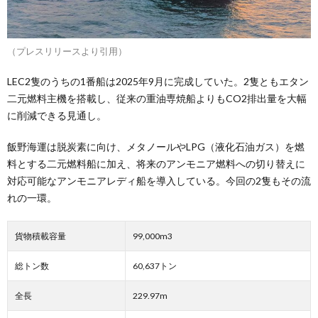
（プレスリリースより引用）
LEC2隻のうちの1番船は2025年9月に完成していた。2隻ともエタン
二元燃料主機を搭載し、従来の重油専焼船よりもCO2排出量を大幅
に削減できる見通し。
飯野海運は脱炭素に向け、メタノールやLPG（液化石油ガス）を燃
料とする二元燃料船に加え、将来のアンモニア燃料への切り替えに
対応可能なアンモニアレディ船を導入している。今回の2隻もその流
れの一環。
貨物積載容量
99,000m3
総トン数
60,637トン
全長
229.97m