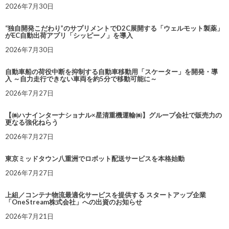
2026年7月30日
“独自開発こだわり”のサプリメントでD2C展開する「ウェルモット製薬」
がEC自動出荷アプリ「シッピーノ」を導入
2026年7月30日
自動車船の荷役中断を抑制する自動車移動用「スケーター」を開発・導
入 ～自力走行できない車両を約5分で移動可能に～
2026年7月27日
【㈱ハナインターナショナル×星清重機運輸㈱】グループ会社で販売力の
更なる強化ねらう
2026年7月27日
東京ミッドタウン八重洲でロボット配送サービスを本格始動
2026年7月27日
上組／コンテナ物流最適化サービスを提供する スタートアップ企業
「OneStream株式会社」への出資のお知らせ
2026年7月21日